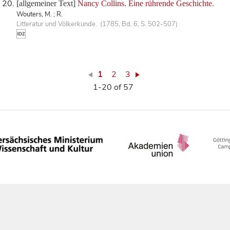
[allgemeiner Text]
Nancy Collins. Eine rührende Geschichte.
Wouters, M. ; R.
Litteratur und Völkerkunde. (1785, Bd. 6, S. 502-507)
1
2
3
1-20 of 57