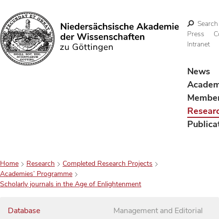
Search
Press
C
Intranet
Search
News
Acade
Membe
Resear
Publica
Home
Research
Completed Research Projects
Academies’ Programme
Scholarly journals in the Age of Enlightenment
Database
Management and Editorial