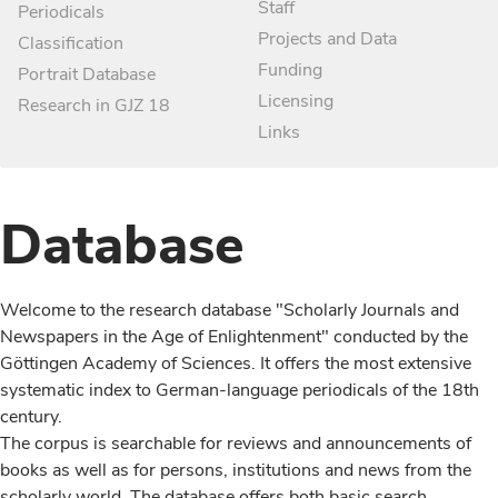
Staff
Periodicals
Projects and Data
Classification
Funding
Portrait Database
Licensing
Research in GJZ 18
Links
Database
Welcome to the research database "Scholarly Journals and
Newspapers in the Age of Enlightenment" conducted by the
Göttingen Academy of Sciences. It offers the most extensive
systematic index to German-language periodicals of the 18th
century.
The corpus is searchable for reviews and announcements of
books as well as for persons, institutions and news from the
scholarly world. The database offers both basic search,