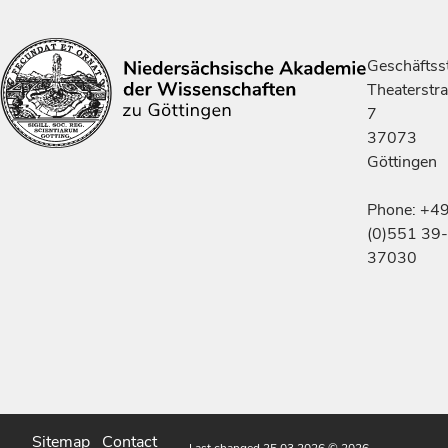
Geschäftsst
Theaterstr
7
37073
Göttingen
Phone: +4
(0)551 39-
37030
Sitemap
Contact
Last changed 25.03.2026
© 2026