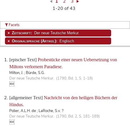
1
2
3
1-20 of 43
Facets
Zeitschrift:
Der neue Teutsche Merkur.
Originalsprache (Artikel):
Englisch
[epischer Text]
Probestücke einer neuen Uebersetzung von
Miltons verlornem Paradiese.
Milton, J. ; Bürde, S.G.
Der neue Teutsche Merkur. (1790, Bd. 1, S. 1-18)
[allgemeiner Text]
Nachricht von den heiligen Büchern der
Hindus.
Polier, A.L.H. de ; LaRoche, S.v. ?
Der neue Teutsche Merkur. (1790, Bd. 2, S. 181-189)