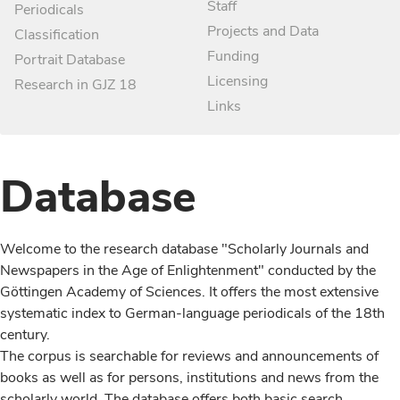
Staff
Periodicals
Projects and Data
Classification
Funding
Portrait Database
Licensing
Research in GJZ 18
Links
Database
Welcome to the research database "Scholarly Journals and
Newspapers in the Age of Enlightenment" conducted by the
Göttingen Academy of Sciences. It offers the most extensive
systematic index to German-language periodicals of the 18th
century.
The corpus is searchable for reviews and announcements of
books as well as for persons, institutions and news from the
scholarly world. The database offers both basic search,