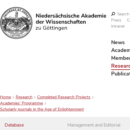
Search
Press
C
Intranet
Search
News
Acade
Membe
Resear
Publica
Home
Research
Completed Research Projects
Academies’ Programme
Scholarly journals in the Age of Enlightenment
Database
Management and Editorial