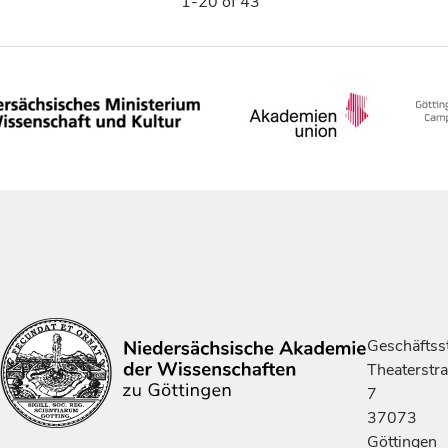
1-20 of 43
Geschäftsst
Theaterstr
7
37073
Göttingen