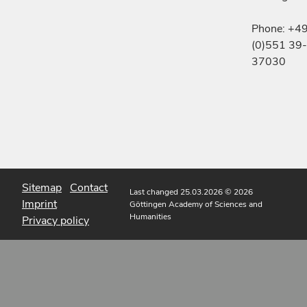
Phone: +4
(0)551 39-
37030
Sitemap
Contact
Last changed 25.03.2026
© 2026
Imprint
Göttingen Academy of Sciences and
Humanities
Privacy policy