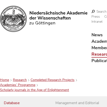
Search
Press
C
Intranet
Search
News
Acade
Membe
Resear
Publica
Home
Research
Completed Research Projects
Academies’ Programme
Scholarly journals in the Age of Enlightenment
Database
Management and Editorial