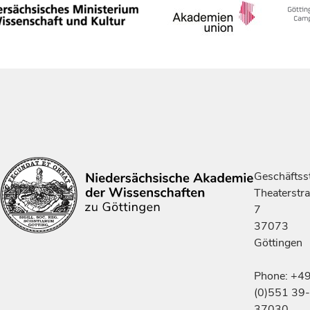
Geschäftsst
Theaterstr
7
37073
Göttingen
Phone: +4
(0)551 39-
37030