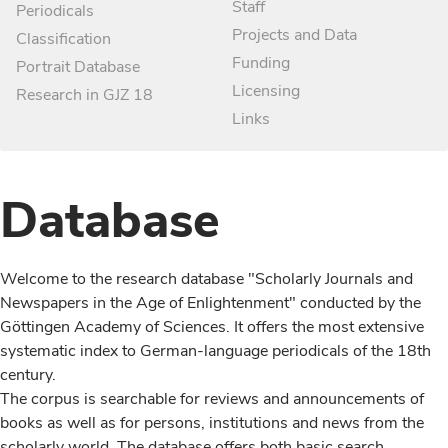
Staff
Periodicals
Projects and Data
Classification
Funding
Portrait Database
Licensing
Research in GJZ 18
Links
Database
Welcome to the research database "Scholarly Journals and
Newspapers in the Age of Enlightenment" conducted by the
Göttingen Academy of Sciences. It offers the most extensive
systematic index to German-language periodicals of the 18th
century.
The corpus is searchable for reviews and announcements of
books as well as for persons, institutions and news from the
scholarly world. The database offers both basic search,