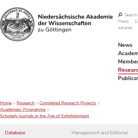
Search
Press
C
Intranet
Search
News
Acade
Membe
Resear
Publica
Home
Research
Completed Research Projects
Academies’ Programme
Scholarly journals in the Age of Enlightenment
Database
Management and Editorial