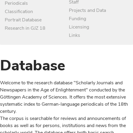
Staff
Periodicals
Projects and Data
Classification
Funding
Portrait Database
Licensing
Research in GJZ 18
Links
Database
Welcome to the research database "Scholarly Journals and
Newspapers in the Age of Enlightenment" conducted by the
Göttingen Academy of Sciences. It offers the most extensive
systematic index to German-language periodicals of the 18th
century.
The corpus is searchable for reviews and announcements of
books as well as for persons, institutions and news from the
scholarly world. The database offers both basic search,