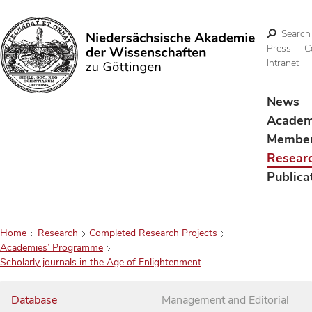
Search
Press
C
Intranet
Search
News
Acade
Membe
Resear
Publica
Home
Research
Completed Research Projects
Academies’ Programme
Scholarly journals in the Age of Enlightenment
Database
Management and Editorial