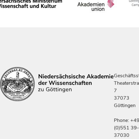
Geschäftsst
Theaterstr
7
37073
Göttingen
Phone: +4
(0)551 39-
37030