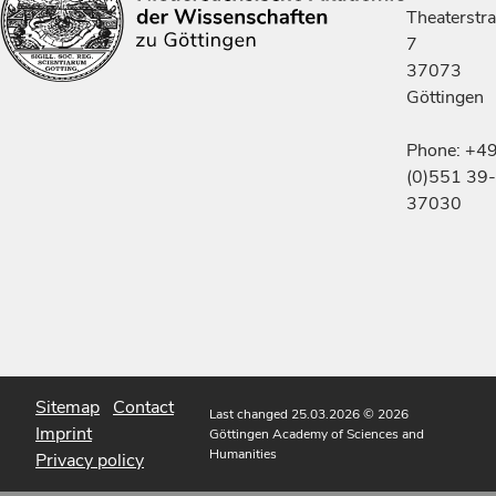
Theaterstr
7
37073
Göttingen
Phone: +4
(0)551 39-
37030
Sitemap
Contact
Last changed 25.03.2026
© 2026
Imprint
Göttingen Academy of Sciences and
Humanities
Privacy policy