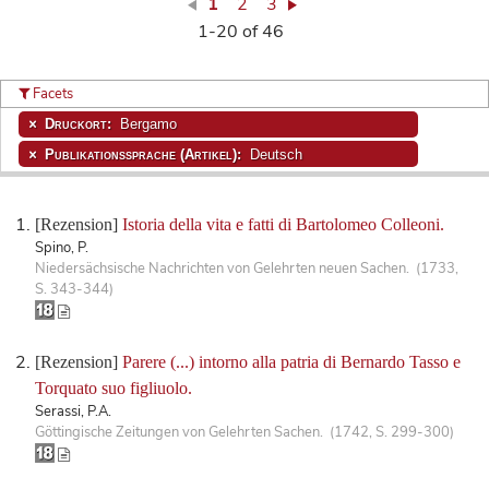
1
2
3
1-20 of 46
Facets
Druckort:
Bergamo
Publikationssprache (Artikel):
Deutsch
[Rezension]
Istoria della vita e fatti di Bartolomeo Colleoni.
Spino, P.
Niedersächsische Nachrichten von Gelehrten neuen Sachen. (1733,
S. 343-344)
[Rezension]
Parere (...) intorno alla patria di Bernardo Tasso e
Torquato suo figliuolo.
Serassi, P.A.
Göttingische Zeitungen von Gelehrten Sachen. (1742, S. 299-300)