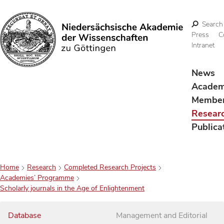
Search
Press
C
Intranet
Search
News
Acade
Membe
Resear
Publica
Home
Research
Completed Research Projects
Academies’ Programme
Scholarly journals in the Age of Enlightenment
Database
Management and Editorial