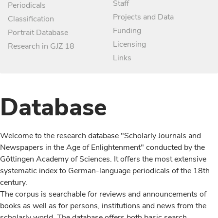
Staff
Periodicals
Projects and Data
Classification
Funding
Portrait Database
Licensing
Research in GJZ 18
Links
Database
Welcome to the research database "Scholarly Journals and
Newspapers in the Age of Enlightenment" conducted by the
Göttingen Academy of Sciences. It offers the most extensive
systematic index to German-language periodicals of the 18th
century.
The corpus is searchable for reviews and announcements of
books as well as for persons, institutions and news from the
scholarly world. The database offers both basic search,