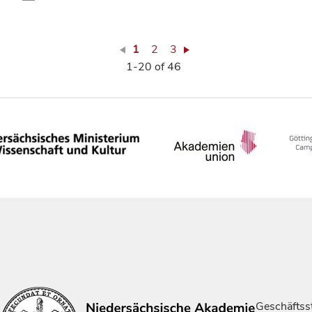
1
2
3
1-20 of 46
Geschäftsst