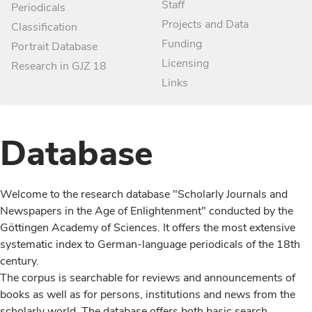
Staff
Periodicals
Projects and Data
Classification
Funding
Portrait Database
Licensing
Research in GJZ 18
Links
Database
Welcome to the research database "Scholarly Journals and
Newspapers in the Age of Enlightenment" conducted by the
Göttingen Academy of Sciences. It offers the most extensive
systematic index to German-language periodicals of the 18th
century.
The corpus is searchable for reviews and announcements of
books as well as for persons, institutions and news from the
scholarly world. The database offers both basic search,