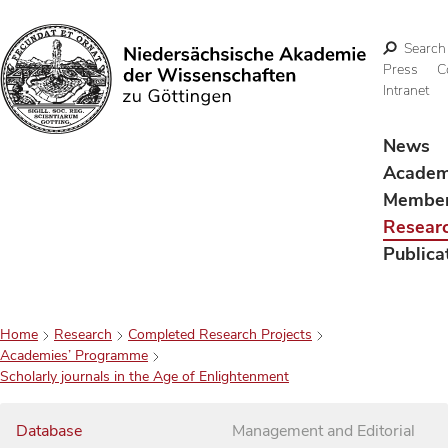
Search
Press
C
Intranet
Search
News
Acade
Membe
Resear
Publica
Home
Research
Completed Research Projects
Academies’ Programme
Scholarly journals in the Age of Enlightenment
Database
Management and Editorial