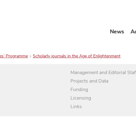
News
A
es’ Programme
Scholarly journals in the Age of Enlightenment
Management and Editorial Staf
Projects and Data
Funding
Licensing
Links