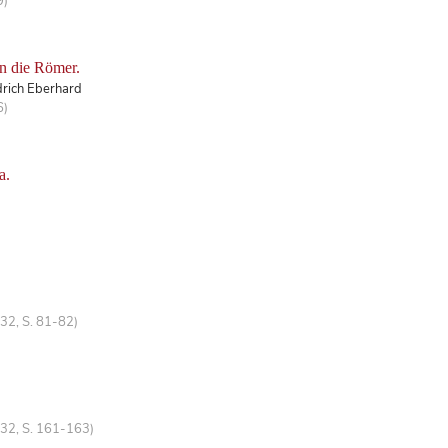
9)
an die Römer.
drich Eberhard
6)
a.
32, S. 81-82)
 32, S. 161-163)