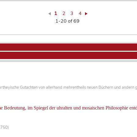
1
2
3
4
1-20 of 69
artheyische Gutachten von allerhand mehrentheils neuen Büchern und andern 
 Bedeutung, im Spiegel der uhralten und mosaischen Philosophie entd
-750)