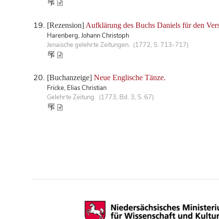
[Rezension]
Aufklärung des Buchs Daniels für den Vers
Harenberg, Johann Christoph
Jenaische gelehrte Zeitungen. (1772, S. 713-717)
[Buchanzeige]
Neue Englische Tänze.
Fricke, Elias Christian
Gelehrte Zeitung. (1773, Bd. 3, S. 67)