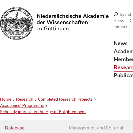
Search
Press
C
Intranet
Search
News
Acade
Membe
Resear
Publica
Home
Research
Completed Research Projects
Academies’ Programme
Scholarly journals in the Age of Enlightenment
Database
Management and Editorial