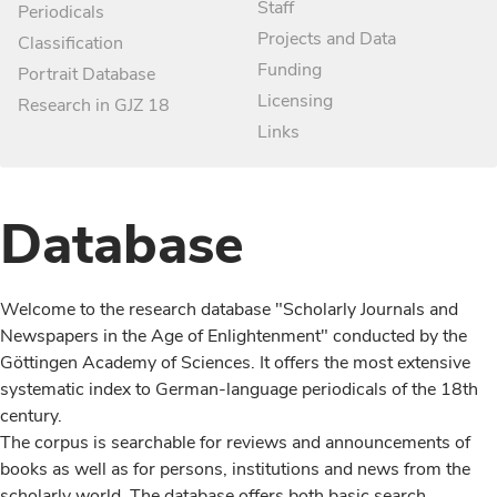
Staff
Periodicals
Projects and Data
Classification
Funding
Portrait Database
Licensing
Research in GJZ 18
Links
Database
Welcome to the research database "Scholarly Journals and
Newspapers in the Age of Enlightenment" conducted by the
Göttingen Academy of Sciences. It offers the most extensive
systematic index to German-language periodicals of the 18th
century.
The corpus is searchable for reviews and announcements of
books as well as for persons, institutions and news from the
scholarly world. The database offers both basic search,