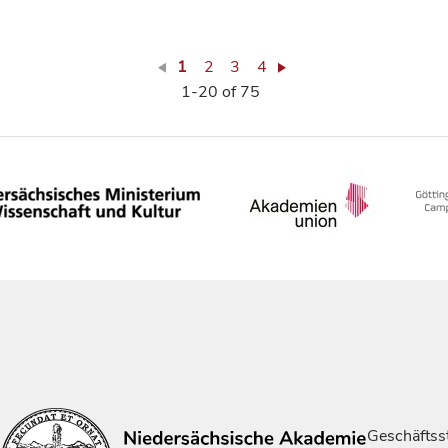
1
2
3
4
1-20 of 75
Geschäftsst