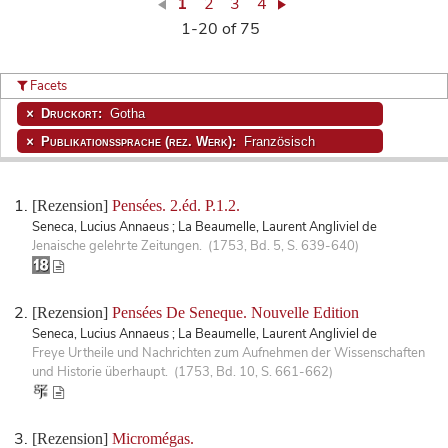
1
2
3
4
1-20 of 75
Facets
Druckort:
Gotha
Publikationssprache (rez. Werk):
Französisch
[Rezension]
Pensées. 2.éd. P.1.2.
Seneca, Lucius Annaeus ; La Beaumelle, Laurent Angliviel de
Jenaische gelehrte Zeitungen. (1753, Bd. 5, S. 639-640)
[Rezension]
Pensées De Seneque. Nouvelle Edition
Seneca, Lucius Annaeus ; La Beaumelle, Laurent Angliviel de
Freye Urtheile und Nachrichten zum Aufnehmen der Wissenschaften
und Historie überhaupt. (1753, Bd. 10, S. 661-662)
[Rezension]
Micromégas.