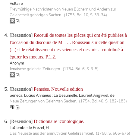
Voltaire
Freymüthige Nachrichten von Neuen Büchern und Andern zur
Gelehrtheit gehörigen Sachen. (1753, Bd. 10, S. 33-34)
[Rezension]
Receuil de toutes les pièces qui ont été publiées à
l'occasion du discours de M. J.J. Rousseau sur cette question
(...) si le rétablissement des sciences et des arts a contribué à
épurer les moeurs. P.1.2.
Anonym
Jenaische gelehrte Zeitungen. (1754, Bd. 6, S. 3-5)
[Rezension]
Pensées. Nouvelle edition
Seneca, Lucius Annaeus ; La Beaumelle, Laurent Angliviel, de
Neue Zeitungen von Gelehrten Sachen. (1754, Bd. 40, S. 182-183)
[Rezension]
Dictionnaire iconologique.
LaCombe de Prezel, H.
Das Neueste aus der anmuthigen Gelehrsamkeit. (1758, S. 666-675)