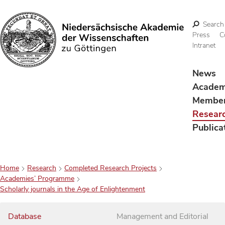
Search
Press
C
Intranet
Search
News
Acade
Membe
Resear
Publica
Home
Research
Completed Research Projects
Academies’ Programme
Scholarly journals in the Age of Enlightenment
Database
Management and Editorial