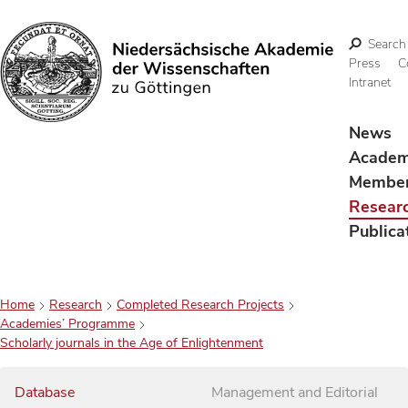
Search
Press
C
Intranet
Search
News
Acade
Membe
Resear
Publica
Home
Research
Completed Research Projects
Academies’ Programme
Scholarly journals in the Age of Enlightenment
Database
Management and Editorial