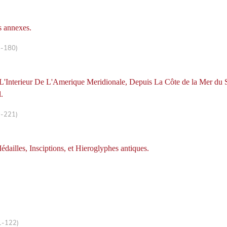
s annexes.
8-180)
'Interieur De L'Amerique Meridionale, Depuis La Côte de la Mer du S
.
9-221)
dailles, Insciptions, et Hieroglyphes antiques.
1-122)