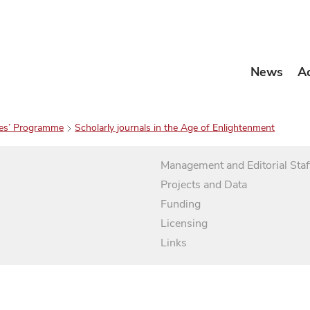
News
A
es’ Programme
Scholarly journals in the Age of Enlightenment
Management and Editorial Staf
Projects and Data
Funding
Licensing
Links