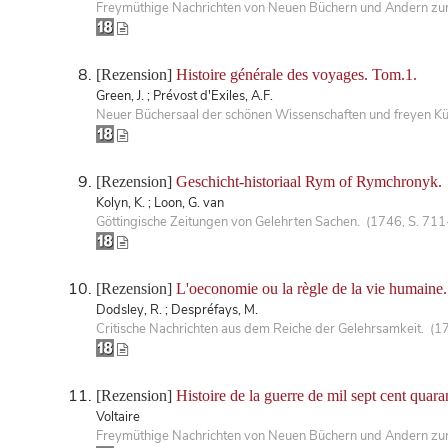
Freymüthige Nachrichten von Neuen Büchern und Andern zur 
[Rezension]
Histoire générale des voyages. Tom.1.
Green, J. ; Prévost d'Exiles, A.F.
Neuer Büchersaal der schönen Wissenschaften und freyen Kü
[Rezension]
Geschicht-historiaal Rym of Rymchronyk.
Kolyn, K. ; Loon, G. van
Göttingische Zeitungen von Gelehrten Sachen. (1746, S. 71
[Rezension]
L'oeconomie ou la règle de la vie humaine.
Dodsley, R. ; Despréfays, M.
Critische Nachrichten aus dem Reiche der Gelehrsamkeit. (1
[Rezension]
Histoire de la guerre de mil sept cent quaran
Voltaire
Freymüthige Nachrichten von Neuen Büchern und Andern zur 