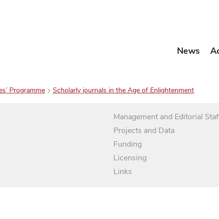
News
A
es’ Programme
Scholarly journals in the Age of Enlightenment
Management and Editorial Staf
Projects and Data
Funding
Licensing
Links