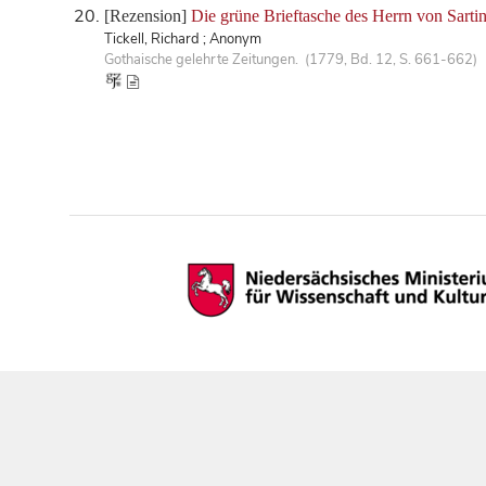
[Rezension]
Die grüne Brieftasche des Herrn von Sarti
Tickell, Richard ; Anonym
Gothaische gelehrte Zeitungen. (1779, Bd. 12, S. 661-662)