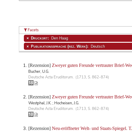
Facets
Druckort:
Den Haag
Publikationssprache (rez. Werk):
Deutsch
[Rezension]
Zweyer guten Freunde vertrauter Brief-We
Bucher, U.G.
Deutsche Acta Eruditorum. (1713, S. 862-874)
[Rezension]
Zweyer guten Freunde vertrauter Brief-We
Westphal, J.K. ; Hocheisen, J.G.
Deutsche Acta Eruditorum. (1713, S. 862-874)
[Rezension]
Neu-eröffneter Welt- und Staats-Spiegel. T