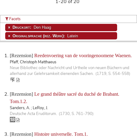
1-20 of 20
Facets
Druckort:
Den Haag
Originalsprache (rez. Werk):
Latein
[Rezension]
Reedenvoering van de vooringenoomene Waenen.
Pfaff, Christoph Matthaeus
Neue Bibliothec oder Nachricht und Urtheile von neuen Büchern und
allerhand zur Gelehrsamkeit dienenden Sachen. (1719, S. 554-558)
[Rezension]
Le grand théâtre sacré du duché de Brabant.
Tom.1.2.
Sanders, A. ; LeRoy, J.
Deutsche Acta Eruditorum. (1730, S. 761-790)
[Rezension]
Histoire universelle. Tom.1.