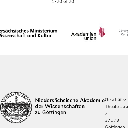
1-20 of 20
Geschäftsst
Theaterstr
7
37073
Göttingen