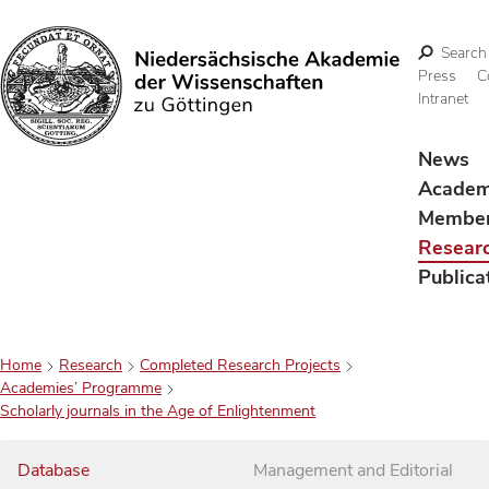
Search
Press
C
Intranet
Search
News
Acade
Membe
Resear
Publica
Home
Research
Completed Research Projects
Academies’ Programme
Scholarly journals in the Age of Enlightenment
Database
Management and Editorial