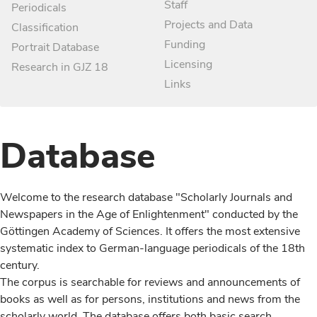
Staff
Periodicals
Projects and Data
Classification
Funding
Portrait Database
Licensing
Research in GJZ 18
Links
Database
Welcome to the research database "Scholarly Journals and
Newspapers in the Age of Enlightenment" conducted by the
Göttingen Academy of Sciences. It offers the most extensive
systematic index to German-language periodicals of the 18th
century.
The corpus is searchable for reviews and announcements of
books as well as for persons, institutions and news from the
scholarly world. The database offers both basic search,