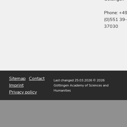
Phone: +4
(0)551 39-
37030
Sitemap
Contact
Last changed 25.03.2026
© 2026
Imprint
Göttingen Academy of Sciences and
Humanities
Privacy policy