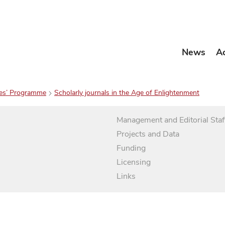
News
A
es’ Programme
Scholarly journals in the Age of Enlightenment
Management and Editorial Staf
Projects and Data
Funding
Licensing
Links