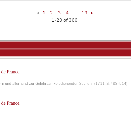
1
2
3
4
…
19
1-20 of 366
 de France.
ern und allerhand zur Gelehrsamkeit dienenden Sachen. (1711, S. 499-514)
 de France.