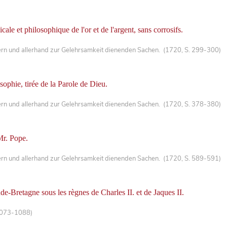
cale et philosophique de l'or et de l'argent, sans corrosifs.
ern und allerhand zur Gelehrsamkeit dienenden Sachen. (1720, S. 299-300)
ophie, tirée de la Parole de Dieu.
ern und allerhand zur Gelehrsamkeit dienenden Sachen. (1720, S. 378-380)
 Mr. Pope.
ern und allerhand zur Gelehrsamkeit dienenden Sachen. (1720, S. 589-591)
de-Bretagne sous les règnes de Charles II. et de Jaques II.
 1073-1088)