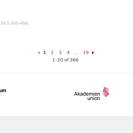
729, S. 655-656)
1
2
3
4
…
19
1-20 of 366