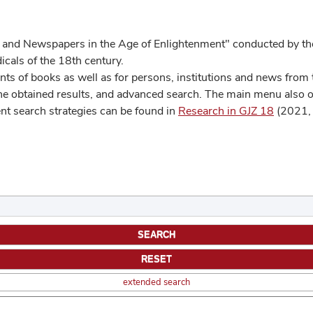
 and Newspapers in the Age of Enlightenment" conducted by the
cals of the 18th century.
s of books as well as for persons, institutions and news from t
he obtained results, and advanced search. The main menu also off
ent search strategies can be found in
Research in GJZ 18
(2021, 
extended search