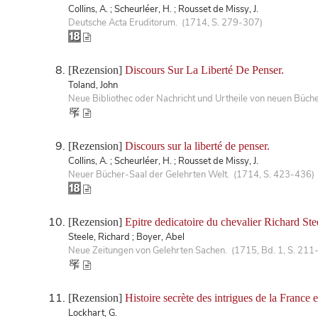
Collins, A. ; Scheurléer, H. ; Rousset de Missy, J.
Deutsche Acta Eruditorum. (1714, S. 279-307)
[Rezension]
Discours Sur La Liberté De Penser.
Toland, John
Neue Bibliothec oder Nachricht und Urtheile von neuen Büch
[Rezension]
Discours sur la liberté de penser.
Collins, A. ; Scheurléer, H. ; Rousset de Missy, J.
Neuer Bücher-Saal der Gelehrten Welt. (1714, S. 423-436)
[Rezension]
Epitre dedicatoire du chevalier Richard St
Steele, Richard ; Boyer, Abel
Neue Zeitungen von Gelehrten Sachen. (1715, Bd. 1, S. 211
[Rezension]
Histoire secrète des intrigues de la France 
Lockhart, G.