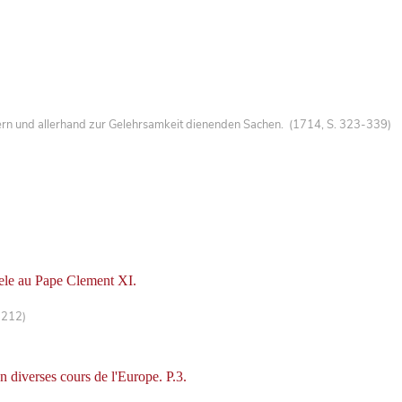
ern und allerhand zur Gelehrsamkeit dienenden Sachen. (1714, S. 323-339)
eele au Pape Clement XI.
-212)
en diverses cours de l'Europe. P.3.