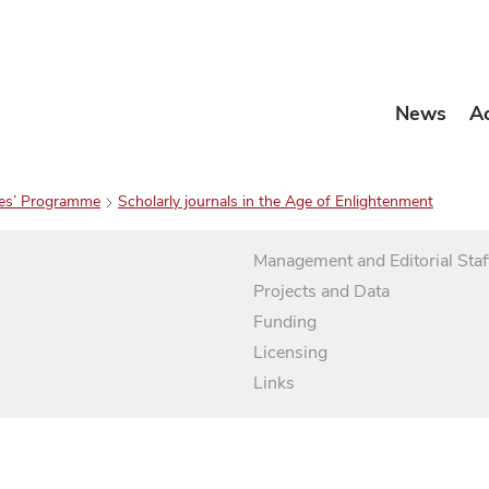
News
A
es’ Programme
Scholarly journals in the Age of Enlightenment
Management and Editorial Staf
Projects and Data
Funding
Licensing
Links