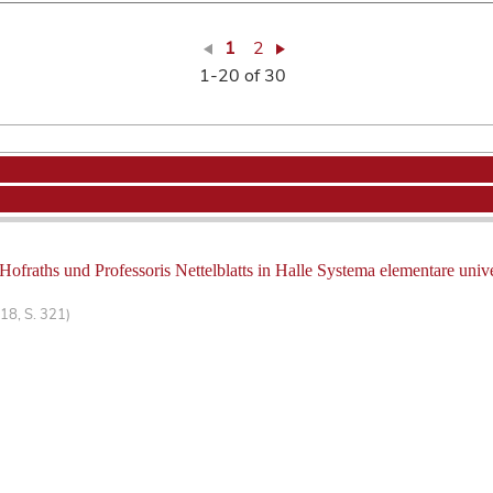
1
2
1-20 of 30
ofraths und Professoris Nettelblatts in Halle Systema elementare unive
18, S. 321)
b