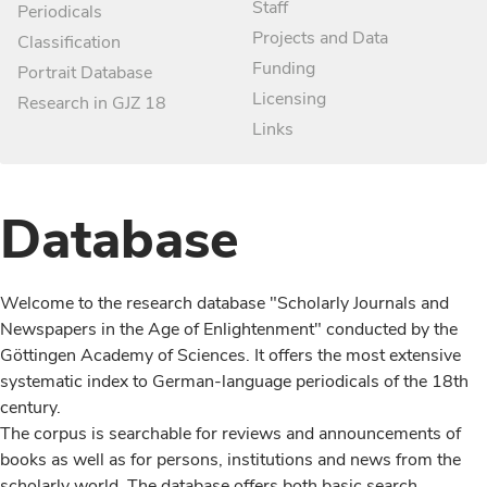
Staff
Periodicals
Projects and Data
Classification
Funding
Portrait Database
Licensing
Research in GJZ 18
Links
Database
Welcome to the research database "Scholarly Journals and
Newspapers in the Age of Enlightenment" conducted by the
Göttingen Academy of Sciences. It offers the most extensive
systematic index to German-language periodicals of the 18th
century.
The corpus is searchable for reviews and announcements of
books as well as for persons, institutions and news from the
scholarly world. The database offers both basic search,