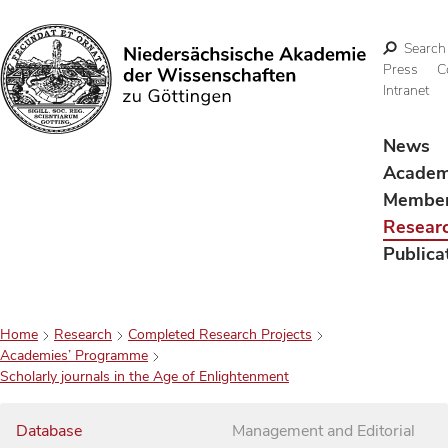
Search
Press
C
Intranet
Search
News
Acade
Membe
Resear
Publica
Home
Research
Completed Research Projects
Academies’ Programme
Scholarly journals in the Age of Enlightenment
Database
Management and Editorial