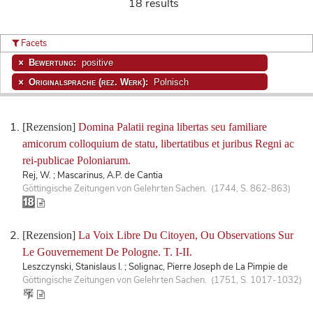
18 results
Facets
Bewertung:
positive
Originalsprache (rez. Werk):
Polnisch
[Rezension]
Domina Palatii regina libertas seu familiare
amicorum colloquium de statu, libertatibus et juribus Regni ac
rei-publicae Poloniarum.
Rej, W. ; Mascarinus, A.P. de Cantia
Göttingische Zeitungen von Gelehrten Sachen. (1744, S. 862-863)
[Rezension]
La Voix Libre Du Citoyen, Ou Observations Sur
Le Gouvernement De Pologne. T. I-II.
Leszczynski, Stanislaus I. ; Solignac, Pierre Joseph de La Pimpie de
Göttingische Zeitungen von Gelehrten Sachen. (1751, S. 1017-1032)