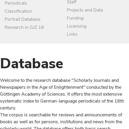
Staff
Periodicals
Projects and Data
Classification
Funding
Portrait Database
Licensing
Research in GJZ 18
Links
Database
Welcome to the research database "Scholarly Journals and
Newspapers in the Age of Enlightenment" conducted by the
Göttingen Academy of Sciences. It offers the most extensive
systematic index to German-language periodicals of the 18th
century.
The corpus is searchable for reviews and announcements of
books as well as for persons, institutions and news from the
scholarly world. The database offers both basic search,