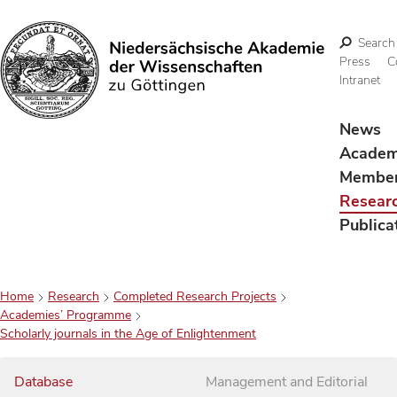
Search
Press
C
Intranet
Search
News
Acade
Membe
Resear
Publica
Home
Research
Completed Research Projects
Academies’ Programme
Scholarly journals in the Age of Enlightenment
Database
Management and Editorial