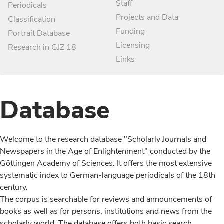
Staff
Periodicals
Projects and Data
Classification
Funding
Portrait Database
Licensing
Research in GJZ 18
Links
Database
Welcome to the research database "Scholarly Journals and
Newspapers in the Age of Enlightenment" conducted by the
Göttingen Academy of Sciences. It offers the most extensive
systematic index to German-language periodicals of the 18th
century.
The corpus is searchable for reviews and announcements of
books as well as for persons, institutions and news from the
scholarly world. The database offers both basic search,