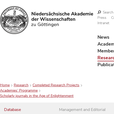
Search
Press
C
Intranet
Search
News
Acade
Membe
Resear
Publica
Home
Research
Completed Research Projects
Academies’ Programme
Scholarly journals in the Age of Enlightenment
Database
Management and Editorial