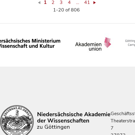
1
2
3
4
…
41
1-20 of 806
Geschäftsst
Theaterstr
7