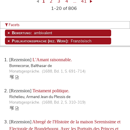
1
2
3
4
…
41
1-20 of 806
Facets
Bewertung:
ambivalent
Publikationssprache (rez. Werk):
Französisch
[Rezension]
L'Amant raisonnable.
Bonnecorse, Balthasar de
Monatsgespräche. (1688, Bd. 1, S. 691-714)
[Rezension]
Testament politique.
Richelieu, Armand Jean du Plessis de
Monatsgespräche. (1688, Bd. 2, S. 310-319)
[Rezension]
Abregé de l'Histoire de la maison Serenissime et
Electorale de Brandebourg, Avec les Portraits des Princes et