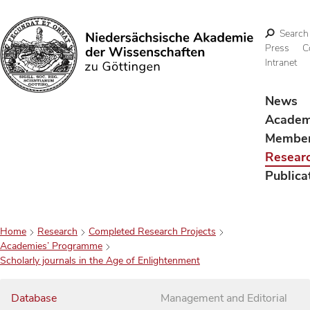
Search
Press
C
Intranet
Search
News
Acade
Membe
Resear
Publica
Home
Research
Completed Research Projects
Academies’ Programme
Scholarly journals in the Age of Enlightenment
Database
Management and Editorial