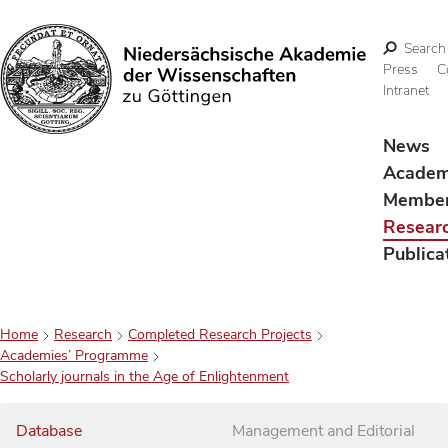
Search
Press
C
Intranet
Search
News
Acade
Membe
Resear
Publica
Home
Research
Completed Research Projects
Academies’ Programme
Scholarly journals in the Age of Enlightenment
Database
Management and Editorial