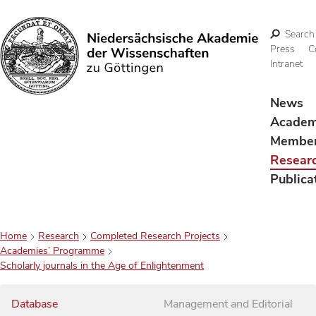
Search
Press
C
Intranet
Search
News
Acade
Membe
Resear
Publica
Home
Research
Completed Research Projects
Academies’ Programme
Scholarly journals in the Age of Enlightenment
Database
Management and Editorial