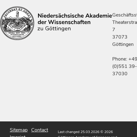
Geschäftsst
Theaterstr
7
37073
Göttingen
Phone: +4
(0)551 39-
37030
Sitemap
Contact
Last changed 25.03.2026
© 2026