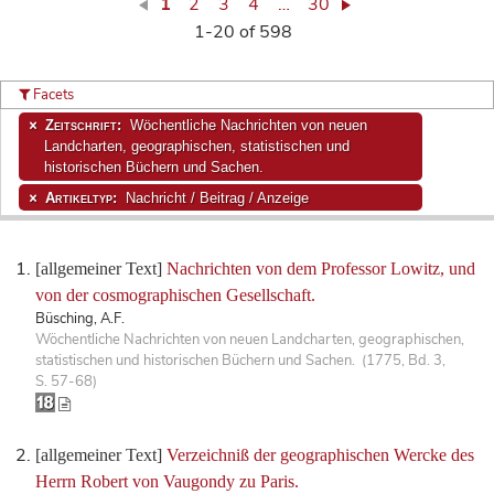
1
2
3
4
…
30
1-20 of 598
Facets
Zeitschrift:
Wöchentliche Nachrichten von neuen
Landcharten, geographischen, statistischen und
historischen Büchern und Sachen.
Artikeltyp:
Nachricht / Beitrag / Anzeige
[allgemeiner Text]
Nachrichten von dem Professor Lowitz, und
von der cosmographischen Gesellschaft.
Büsching, A.F.
Wöchentliche Nachrichten von neuen Landcharten, geographischen,
statistischen und historischen Büchern und Sachen. (1775, Bd. 3,
S. 57-68)
[allgemeiner Text]
Verzeichniß der geographischen Wercke des
Herrn Robert von Vaugondy zu Paris.