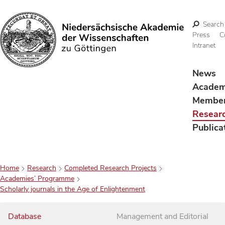
Search
Press
C
Intranet
Search
News
Acade
Membe
Resear
Publica
Home
Research
Completed Research Projects
Academies’ Programme
Scholarly journals in the Age of Enlightenment
Database
Management and Editorial