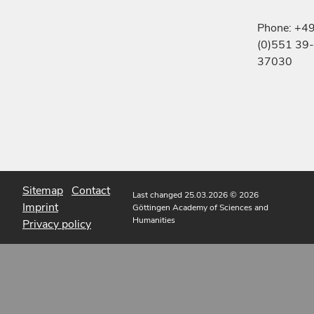
Phone: +4
(0)551 39-
37030
Sitemap
Contact
Last changed 25.03.2026
© 2026
Imprint
Göttingen Academy of Sciences and
Humanities
Privacy policy