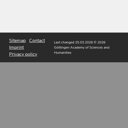
Sitemap
Contact
Last changed 25.03.2026
© 2026
Imprint
Göttingen Academy of Sciences and
Humanities
Privacy policy