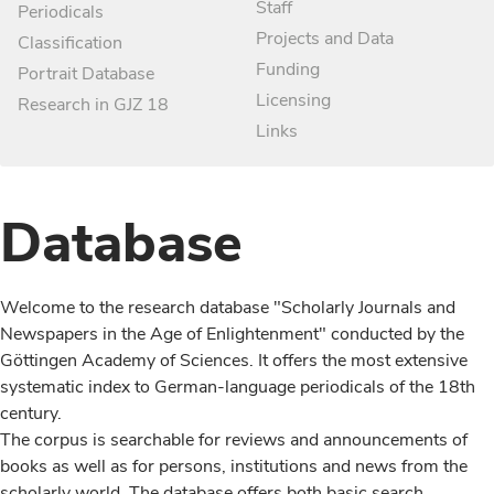
Staff
Periodicals
Projects and Data
Classification
Funding
Portrait Database
Licensing
Research in GJZ 18
Links
Database
Welcome to the research database "Scholarly Journals and
Newspapers in the Age of Enlightenment" conducted by the
Göttingen Academy of Sciences. It offers the most extensive
systematic index to German-language periodicals of the 18th
century.
The corpus is searchable for reviews and announcements of
books as well as for persons, institutions and news from the
scholarly world. The database offers both basic search,