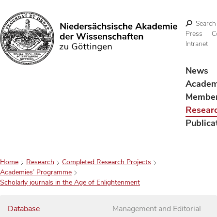
Search
Press
C
Intranet
Search
News
Acade
Membe
Resear
Publica
Home
Research
Completed Research Projects
Academies’ Programme
Scholarly journals in the Age of Enlightenment
Database
Management and Editorial