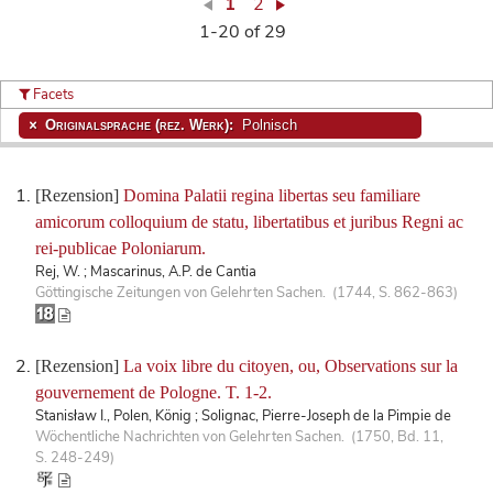
1
2
1-20 of 29
Facets
Originalsprache (rez. Werk):
Polnisch
[Rezension]
Domina Palatii regina libertas seu familiare
amicorum colloquium de statu, libertatibus et juribus Regni ac
rei-publicae Poloniarum.
Rej, W. ; Mascarinus, A.P. de Cantia
Göttingische Zeitungen von Gelehrten Sachen. (1744, S. 862-863)
[Rezension]
La voix libre du citoyen, ou, Observations sur la
gouvernement de Pologne. T. 1-2.
Stanisław I., Polen, König ; Solignac, Pierre-Joseph de la Pimpie de
Wöchentliche Nachrichten von Gelehrten Sachen. (1750, Bd. 11,
S. 248-249)