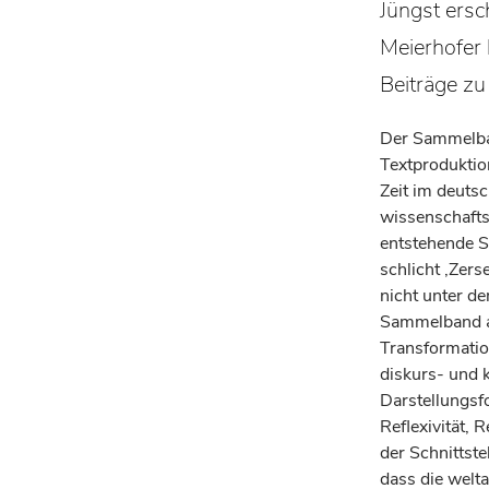
Jüngst ersc
Meierhofer
Beiträge zu
Der Sammelba
Textprodukti
Zeit im deuts
wissenschafts
entstehende S
schlicht ‚Zers
nicht unter de
Sammelband a
Transformatio
diskurs- und 
Darstellungsf
Reflexivität,
der Schnittste
dass die welt