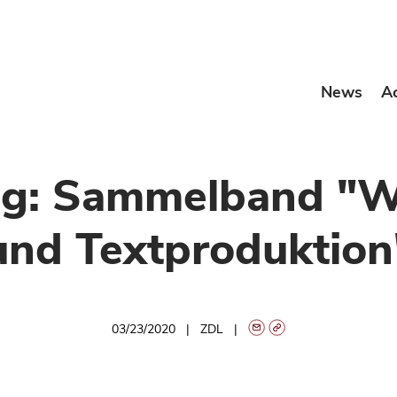
News
A
ng: Sammelband "W
und Textproduktion
03/23/2020
ZDL