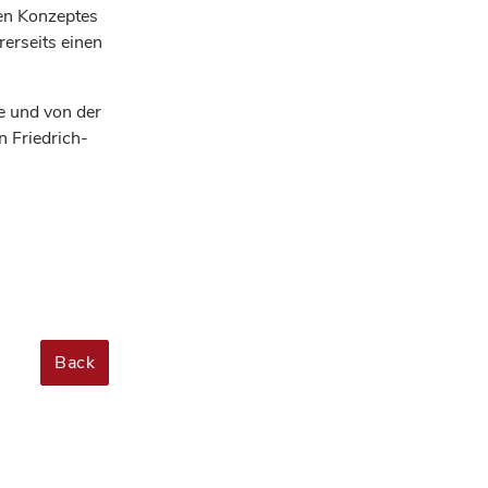
en Konzeptes
erseits einen
e und von der
n Friedrich-
Back