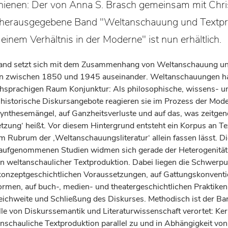
hienen: Der von Anna S. Brasch gemeinsam mit Chri
 herausgegebene Band "Weltanschauung und Textpr
 einem Verhältnis in der Moderne" ist nun erhältlich.
nd setzt sich mit dem Zusammenhang von Weltanschauung u
on zwischen 1850 und 1945 auseinander. Weltanschauungen ha
chsprachigen Raum Konjunktur: Als philosophische, wissens- u
historische Diskursangebote reagieren sie im Prozess der Mode
ynthesemängel, auf Ganzheitsverluste und auf das, was zeitge
etzung‘ heißt. Vor diesem Hintergrund entsteht ein Korpus an Te
m Rubrum der ‚Weltanschauungsliteratur‘ allein fassen lässt. D
ufgenommenen Studien widmen sich gerade der Heterogenität
n weltanschaulicher Textproduktion. Dabei liegen die Schwerpu
konzeptgeschichtlichen Voraussetzungen, auf Gattungskonvent
ormen, auf buch-, medien- und theatergeschichtlichen Praktiken
 Reichweite und Schließung des Diskurses. Methodisch ist der Ba
lle von Diskurssemantik und Literaturwissenschaft verortet: Ker
anschauliche Textproduktion parallel zu und in Abhängigkeit von