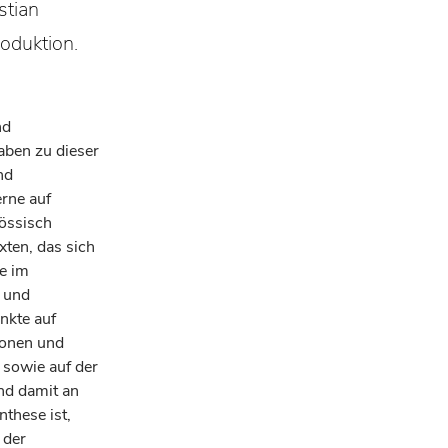
stian
oduktion.
nd
ben zu dieser
nd
rne auf
nössisch
xten, das sich
ie im
 und
nkte auf
ionen und
 sowie auf der
nd damit an
nthese ist,
 der