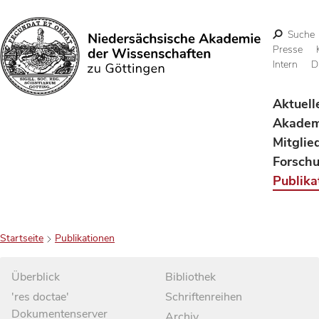
Suche
Presse
Intern
D
Suchen
Aktuell
Akadem
Mitglie
Forsch
Publika
Startseite
Publikationen
Überblick
Bibliothek
'res doctae'
Schriftenreihen
Dokumentenserver
Archiv