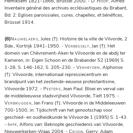
Hemiksem 1821-1866, Brüssel 2000. -
D’Hoop
, Alfred:
Inventaire général des archives ecclésiastiques du Brabant,
Bd. 2: Eglises paroissiales, cures, chapelles, et bénéfices,
Brüssel 1914.
(8)
Nauwelaers
, Jules (†): Histoire de la ville de Vilvorde, 2
Bde., Kortrijk 1941-1950. -
Verbesselt
, Jan (†): Het
domein van Chèvrement-Aken te Vilvoorde en de abdij ter
Kameren, in: Eigen Schoon en de Brabander 52 (1969) S.
1-28, S. 146-162, S. 205-230. -
Verheyden
, Alphonse
(†): Vilvoorde, internationaal repressiecentrum en
brandpunt van het zestiende-eeuwse protestantisme,
Vilvoorde 1972. -
Peeters
, Jean Paul: Bloei en verval van
de middeleeuwse stadsvrijheid Vilvoorde, Tielt 1975. -
Verbruggen
, Jan Frans (†): Vilvoorde in de Middeleeuwen
700-1500, in: Tijdschrift van het genootschap voor
geschied- en oudheidkunde te Vilvoorde 1 (1995) S. 1-43.
-
Impe
, Alfons van: Beknopte geschiedenis van Vilvoorde,
Nieuwerkerken-Waas 2004. -
Croon
, Gerry: Adam