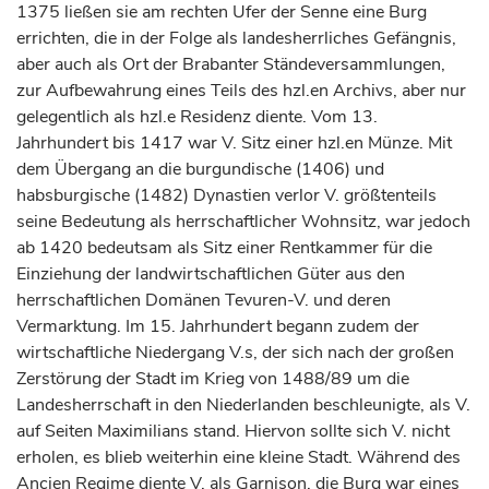
1375 ließen sie am rechten Ufer der Senne eine Burg
errichten, die in der Folge als landesherrliches Gefängnis,
aber auch als Ort der Brabanter Ständeversammlungen,
zur Aufbewahrung eines Teils des hzl.en Archivs, aber nur
gelegentlich als hzl.e Residenz diente. Vom 13.
Jahrhundert
bis 1417 war V. Sitz einer hzl.en Münze. Mit
dem Übergang an die burgundische (1406) und
habsburgische (1482) Dynastien verlor V. größtenteils
seine Bedeutung als herrschaftlicher Wohnsitz, war jedoch
ab 1420 bedeutsam als Sitz einer Rentkammer für die
Einziehung der landwirtschaftlichen Güter aus den
herrschaftlichen Domänen Tevuren-V. und deren
Vermarktung. Im 15.
Jahrhundert
begann zudem der
wirtschaftliche Niedergang V.s, der sich nach der großen
Zerstörung der Stadt im Krieg von 1488/89 um die
Landesherrschaft in den Niederlanden beschleunigte, als V.
auf Seiten Maximilians stand. Hiervon sollte sich V. nicht
erholen, es blieb weiterhin eine kleine Stadt. Während des
Ancien Regime diente V. als Garnison, die Burg war eines