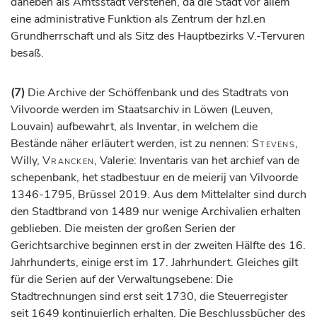
daneben als Amtsstadt verstehen, da die Stadt vor allem
eine administrative Funktion als Zentrum der hzl.en
Grundherrschaft und als Sitz des Hauptbezirks V.-Tervuren
besaß.
(7)
Die Archive der Schöffenbank und des Stadtrats von
Vilvoorde werden im Staatsarchiv in Löwen (Leuven,
Louvain) aufbewahrt, als Inventar, in welchem die
Bestände näher erläutert werden, ist zu nennen:
Stevens
,
Willy,
Vrancken
, Valerie: Inventaris van het archief van de
schepenbank, het stadbestuur en de meierij van Vilvoorde
1346-1795, Brüssel 2019. Aus dem Mittelalter sind durch
den Stadtbrand von 1489 nur wenige Archivalien erhalten
geblieben. Die meisten der großen Serien der
Gerichtsarchive beginnen erst in der zweiten Hälfte des 16.
Jahrhunderts, einige erst im 17. Jahrhundert. Gleiches gilt
für die Serien auf der Verwaltungsebene: Die
Stadtrechnungen sind erst seit 1730, die Steuerregister
seit 1649 kontinuierlich erhalten. Die Beschlussbücher des