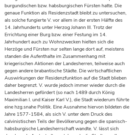
burgundischen bzw. habsburgischen
Fürsten
hatte. Die
genaue Funktion als Residenzstadt bleibt zu untersuchen,
als solche fungierte V. vor allem in der ersten Hälfte des
14.
Jahrhunderts
unter
Herzog
Johann III. Trotz der
Errichtung einer Burg bzw. einer Festung im 14.
Jahrhundert
auch zu Wohnzwecken hielten sich die
Herzöge
und
Fürsten
nur selten lange dort auf, meistens
standen die Aufenthalte im Zusammenhang mit
kriegerischen Aktionen der Landesherren, teilweise auch
gegen andere brabantische Städte. Die wirtschaftlichen
Auswirkungen der Residenzfunktion auf die Stadt blieben
daher begrenzt. V. wurde jedoch immer wieder durch die
Landesherren gefördert (so nach 1489 durch
König
Maximilian I. und
Kaiser
Karl V.), die Stadt wiederum führte
eine hzg.snahe Politik. Eine Ausnahme hiervon bildeten die
Jahre 1577-1584, als sich V. unter dem Druck des
calvinistischen Teils der Bevölkerung gegen die spanisch-
habsburgische Landesherrschaft wandte. V. lässt sich