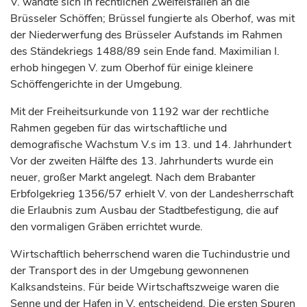
V. wandte sich in rechtlichen Zweifelsfällen an die
Brüsseler Schöffen;
Brüssel
fungierte als Oberhof, was mit
der Niederwerfung des Brüsseler Aufstands im Rahmen
des Ständekriegs 1488/89 sein Ende fand. Maximilian I.
erhob hingegen V. zum Oberhof für einige kleinere
Schöffengerichte in der Umgebung.
Mit der Freiheitsurkunde von 1192 war der rechtliche
Rahmen gegeben für das wirtschaftliche und
demografische Wachstum V.s im 13. und 14.
Jahrhundert
Vor der zweiten Hälfte des 13.
Jahrhunderts
wurde ein
neuer, großer Markt angelegt. Nach dem Brabanter
Erbfolgekrieg 1356/57 erhielt V. von der Landesherrschaft
die Erlaubnis zum Ausbau der Stadtbefestigung, die auf
den vormaligen Gräben errichtet wurde.
Wirtschaftlich beherrschend waren die Tuchindustrie und
der Transport des in der Umgebung gewonnenen
Kalksandsteins. Für beide Wirtschaftszweige waren die
Senne und der Hafen in V. entscheidend. Die ersten Spuren