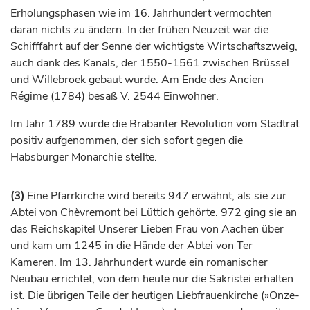
Erholungsphasen wie im 16.
Jahrhundert
vermochten
daran nichts zu ändern. In der frühen Neuzeit war die
Schifffahrt auf der Senne der wichtigste Wirtschaftszweig,
auch dank des Kanals, der 1550-1561 zwischen
Brüssel
und Willebroek gebaut wurde. Am Ende des Ancien
Régime (1784) besaß V. 2544 Einwohner.
Im Jahr 1789 wurde die Brabanter Revolution vom Stadtrat
positiv aufgenommen, der sich sofort gegen die
Habsburger Monarchie stellte.
(3)
Eine Pfarrkirche wird bereits 947 erwähnt, als sie zur
Abtei von Chèvremont bei
Lüttich
gehörte. 972 ging sie an
das Reichskapitel Unserer Lieben Frau von Aachen über
und kam um 1245 in die Hände der Abtei von Ter
Kameren. Im 13.
Jahrhundert
wurde ein romanischer
Neubau errichtet, von dem heute nur die Sakristei erhalten
ist. Die übrigen Teile der heutigen Liebfrauenkirche (»Onze-