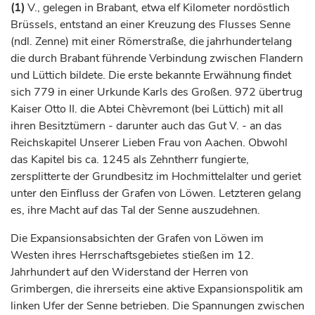
(1)
V., gelegen in Brabant, etwa elf Kilometer nordöstlich
Brüssels, entstand an einer Kreuzung des Flusses Senne
(ndl. Zenne) mit einer Römerstraße, die jahrhundertelang
die durch Brabant führende Verbindung zwischen Flandern
und
Lüttich
bildete. Die erste bekannte Erwähnung findet
sich 779 in einer Urkunde Karls des Großen. 972 übertrug
Kaiser
Otto II. die Abtei Chèvremont (bei Lüttich) mit all
ihren Besitztümern - darunter auch das Gut V. - an das
Reichskapitel Unserer Lieben Frau von Aachen. Obwohl
das Kapitel bis ca. 1245 als Zehntherr fungierte,
zersplitterte der Grundbesitz im Hochmittelalter und geriet
unter den Einfluss der
Grafen
von Löwen. Letzteren gelang
es, ihre Macht auf das Tal der Senne auszudehnen.
Die Expansionsabsichten der
Grafen
von Löwen im
Westen ihres Herrschaftsgebietes stießen im 12.
Jahrhundert
auf den Widerstand der Herren von
Grimbergen, die ihrerseits eine aktive Expansionspolitik am
linken Ufer der Senne betrieben. Die Spannungen zwischen