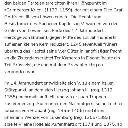
den beiden Parteien erreichten ihren Höhepunkt im
»Grimberger Krieg« (1139-1159), der mit einem Sieg
Graf
Gottfrieds III. von Löwen endete. Die Rechte und
Besitztümer des Aachener Kapitels in V. wurden von den
Grafen
von Löwen, seit Ende des 12.
Jahrhunderts
Herzöge
von Brabant, gegen Mitte des 13.
Jahrhunderts
auf einen kleinen Kern reduziert. 1245 (eventuell früher)
übertrug das Kapitel seine V.er Güter in langfristiger Pacht
an die Zisterzienserabtei Ter Kameren in Elsene (heute ein
Teil Brüssels), die eng mit dem Brabanter Hzg.en
verbunden war.
Im 14.
Jahrhundert
entwickelte sich V. zu einem hzl.en
Stützpunkt, an dem sich
Herzog
Johann III. (reg. 1312-
1355) mehrmals aufhielt, und wo er auch Truppen
zusammenzog. Auch unter den Nachfolgern, seine Tochter
Johanna von Brabant (reg. 1355-1406) und ihren
Ehemann Wenzel von
Luxemburg
(reg. 1355-1383),
spielte V. eine Rolle als Aufenthaltsort 1374 und 1375, ab