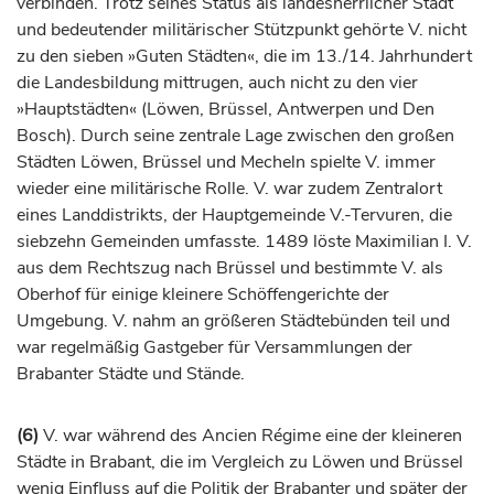
verbinden. Trotz seines Status als landesherrlicher Stadt
und bedeutender militärischer Stützpunkt gehörte V. nicht
zu den sieben »Guten Städten«, die im 13./14.
Jahrhundert
die Landesbildung mittrugen, auch nicht zu den vier
»Hauptstädten« (Löwen,
Brüssel
, Antwerpen und Den
Bosch). Durch seine zentrale Lage zwischen den großen
Städten Löwen,
Brüssel
und
Mecheln
spielte V. immer
wieder eine militärische Rolle. V. war zudem Zentralort
eines Landdistrikts, der Hauptgemeinde V.-Tervuren, die
siebzehn Gemeinden umfasste. 1489 löste Maximilian I. V.
aus dem Rechtszug nach
Brüssel
und bestimmte V. als
Oberhof für einige kleinere Schöffengerichte der
Umgebung. V. nahm an größeren Städtebünden teil und
war regelmäßig Gastgeber für Versammlungen der
Brabanter Städte und Stände.
(6)
V. war während des Ancien Régime eine der kleineren
Städte in Brabant, die im Vergleich zu Löwen und
Brüssel
wenig Einfluss auf die Politik der Brabanter und später der