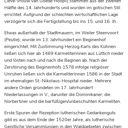
Lieve-Vrouw van Goede Hoop«) stammen aus der zweiten
Hälfte des 14.
Jahrhunderts
und wurden im gotischen Stil
errichtet. Aufgrund der schlechten wirtschaftlichen Lage
verzögerte sich die Fertigstellung bis ins 15. und 16. Jh.
Etwas außerhalb der Stadtmauern, im Weiler Steenvoort
(Peutie), wurde im 13.
Jahrhundert
ein Beginenhof
eingerichtet. Mit Zustimmung
Herzog
Karls des Kühnen
ließen sich hier ab 1469 Karmeliterinnen aus
Lüttich
nieder
und lösten nach und nach die Beginen ab. Nach der
Zerstörung des Beginenhofs 1578 infolge religiöser
Unruhen ließen sich die Karmeliterinnen 1586 in der Stadt
im ehemaligen St.-Nikolaus-Hospital nieder. Mehrere
andere Orden gründeten im 17.
Jahrhundert
Niederlassungen in V., darunter die Dominikaner, die
Norbertiner und die barfüßigen/unbeschuhten Karmeliten.
Erste Spuren der Rezeption lutherischen Gedankenguts
gibt es aus dem Ende der 1520er Jahre, als lutherische
Geistliche Versammlungen in den Waldgebieten zwischen