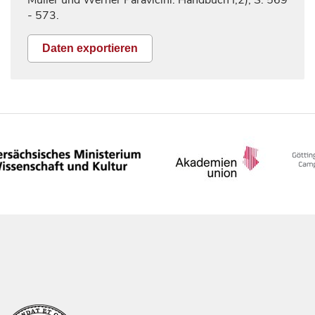
Müller und Werner Paravicini. Handbuch I,2), S.
569
- 573.
Daten exportieren