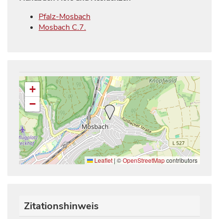
Pfalz-Mosbach
Mosbach C.7.
+
−
Leaflet
|
©
OpenStreetMap
contributors
Zitationshinweis