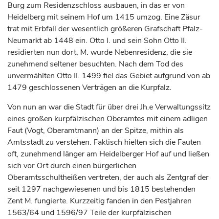
Burg zum Residenzschloss ausbauen, in das er von
Heidelberg
mit seinem Hof um 1415 umzog. Eine Zäsur
trat mit Erbfall der wesentlich größeren
Grafschaft
Pfalz-
Neumarkt ab 1448 ein. Otto I. und sein Sohn Otto II.
residierten nun dort, M. wurde Nebenresidenz, die sie
zunehmend seltener besuchten. Nach dem Tod des
unvermählten Otto II. 1499 fiel das Gebiet aufgrund von ab
1479 geschlossenen Verträgen an die Kurpfalz.
Von nun an war die Stadt für über drei Jh.e Verwaltungssitz
eines großen kurpfälzischen Oberamtes mit einem adligen
Faut (Vogt, Oberamtmann) an der Spitze, mithin als
Amtsstadt zu verstehen. Faktisch hielten sich die Fauten
oft, zunehmend länger am Heidelberger Hof auf und ließen
sich vor Ort durch einen bürgerlichen
Oberamtsschultheißen vertreten, der auch als Zentgraf der
seit 1297 nachgewiesenen und bis 1815 bestehenden
Zent M. fungierte. Kurzzeitig fanden in den Pestjahren
1563/64 und 1596/97 Teile der kurpfälzischen