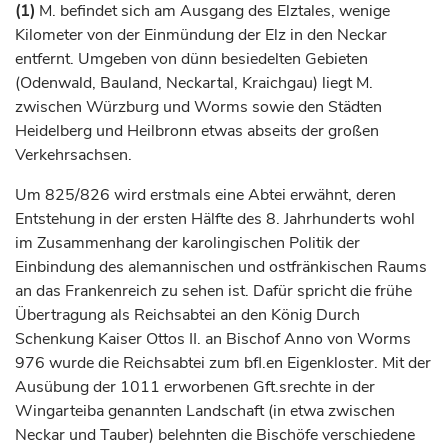
(1)
M. befindet sich am Ausgang des Elztales, wenige
Kilometer von der Einmündung der Elz in den Neckar
entfernt. Umgeben von dünn besiedelten Gebieten
(Odenwald, Bauland, Neckartal, Kraichgau) liegt M.
zwischen
Würzburg
und
Worms
sowie den Städten
Heidelberg
und Heilbronn etwas abseits der großen
Verkehrsachsen.
Um 825/826 wird erstmals eine Abtei erwähnt, deren
Entstehung in der ersten Hälfte des 8.
Jahrhunderts
wohl
im Zusammenhang der karolingischen Politik der
Einbindung des alemannischen und ostfränkischen Raums
an das Frankenreich zu sehen ist. Dafür spricht die frühe
Übertragung als Reichsabtei an den
König
Durch
Schenkung
Kaiser
Ottos II. an
Bischof
Anno von
Worms
976 wurde die Reichsabtei zum bfl.en Eigenkloster. Mit der
Ausübung der 1011 erworbenen Gft.srechte in der
Wingarteiba genannten Landschaft (in etwa zwischen
Neckar und Tauber) belehnten die
Bischöfe
verschiedene