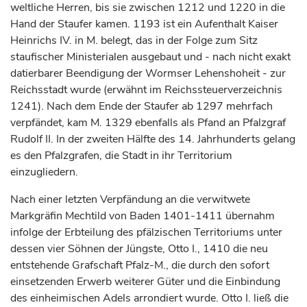
weltliche Herren, bis sie zwischen 1212 und 1220 in die
Hand der Staufer kamen. 1193 ist ein Aufenthalt
Kaiser
Heinrichs IV. in M. belegt, das in der Folge zum Sitz
staufischer Ministerialen ausgebaut und - nach nicht exakt
datierbarer Beendigung der Wormser Lehenshoheit - zur
Reichsstadt wurde (erwähnt im Reichssteuerverzeichnis
1241). Nach dem Ende der Staufer ab 1297 mehrfach
verpfändet, kam M. 1329 ebenfalls als Pfand an
Pfalzgraf
Rudolf II. In der zweiten Hälfte des 14.
Jahrhunderts
gelang
es den
Pfalzgrafen
, die Stadt in ihr Territorium
einzugliedern.
Nach einer letzten Verpfändung an die verwitwete
Markgräfin
Mechtild von
Baden
1401-1411 übernahm
infolge der Erbteilung des pfälzischen Territoriums unter
dessen vier Söhnen der Jüngste, Otto I., 1410 die neu
entstehende
Grafschaft
Pfalz-M., die durch den sofort
einsetzenden Erwerb weiterer Güter und die Einbindung
des einheimischen Adels arrondiert wurde. Otto I. ließ die