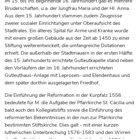
Im 15. bis ins beginnende 16.
Jahrhundert
gab es mehrere
Bruderschaften, u.a. der Jungfrau Maria und der Hl. Anna.
Aus dem 15.
Jahrhundert
stammen zudem Zeugnisse
zweier sozialer Einrichtungen unter Oberaufsicht des
Stadtrates. Ein älteres Spital für Arme und Kranke wurde
mit einem großen Gebäude aus der Zeit ab 1450 zu einer
Stiftung weiterentwickelt, die umfangreiche Dotationen
erhielt. Die außerhalb der Stadtmauern in der ersten Hälfte
des 15.
Jahrhunderts
errichtete Gutleutkapelle stand neben
den Vorläufern der im 16.
Jahrhundert
errichteten
Gutleuthaus-Anlage mit Leprosen- und Elendenhaus und
dem später dorthin ausgelagerten Friedhof.
Die Einführung der Reformation in der Kurpfalz 1556
bedeutete für M. die Aufgabe der Pfarrkirche St. Cäcilia und
bald auch des Kollegiatstifts sowie die Einführung des
reformierten Bekenntnisses in der nun zur Pfarrkirche
bestimmten Stiftskirche. Dies galt - mit einer kurzen
lutherischen Unterbrechung 1576-1583 und den Wirren