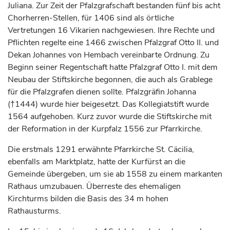
Juliana. Zur Zeit der
Pfalzgrafschaft
bestanden fünf bis acht
Chorherren-Stellen, für 1406 sind als örtliche
Vertretungen 16 Vikarien nachgewiesen. Ihre Rechte und
Pflichten regelte eine 1466 zwischen
Pfalzgraf
Otto II. und
Dekan Johannes von Hembach vereinbarte Ordnung. Zu
Beginn seiner Regentschaft hatte
Pfalzgraf
Otto I. mit dem
Neubau der Stiftskirche begonnen, die auch als Grablege
für die
Pfalzgrafen
dienen sollte.
Pfalzgräfin
Johanna
(†1444) wurde hier beigesetzt. Das Kollegiatstift wurde
1564 aufgehoben. Kurz zuvor wurde die Stiftskirche mit
der Reformation in der Kurpfalz 1556 zur Pfarrkirche.
Die erstmals 1291 erwähnte Pfarrkirche St. Cäcilia,
ebenfalls am Marktplatz, hatte der
Kurfürst
an die
Gemeinde übergeben, um sie ab 1558 zu einem markanten
Rathaus umzubauen. Überreste des ehemaligen
Kirchturms bilden die Basis des 34 m hohen
Rathausturms.