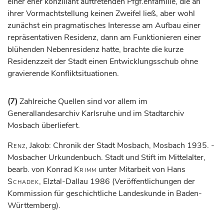
einer eher konziliant auftretenden Pfgf.enfamilie, die an
ihrer Vormachtstellung keinen Zweifel ließ, aber wohl
zunächst ein pragmatisches Interesse am Aufbau einer
repräsentativen Residenz, dann am Funktionieren einer
blühenden Nebenresidenz hatte, brachte die kurze
Residenzzeit der Stadt einen Entwicklungsschub ohne
gravierende Konfliktsituationen.
(7)
Zahlreiche Quellen sind vor allem im
Generallandesarchiv Karlsruhe und im Stadtarchiv
Mosbach überliefert.
Renz
, Jakob: Chronik der Stadt Mosbach, Mosbach 1935. -
Mosbacher Urkundenbuch. Stadt und Stift im Mittelalter,
bearb. von Konrad
Krimm
unter Mitarbeit von Hans
Schadek
, Elztal-Dallau 1986 (Veröffentlichungen der
Kommission für geschichtliche Landeskunde in Baden-
Württemberg).