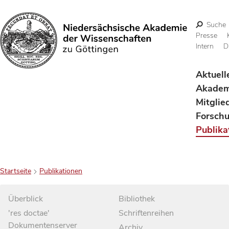
Suche
Presse
Intern
D
Suchen
Aktuell
Akadem
Mitglie
Forsch
Publika
Startseite
Publikationen
Überblick
Bibliothek
'res doctae'
Schriftenreihen
Dokumentenserver
Archiv