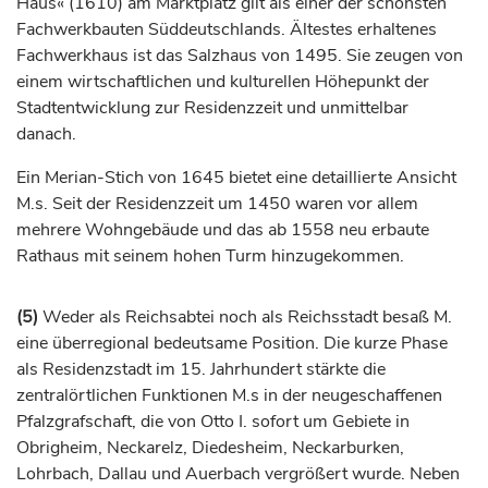
Haus« (1610) am Marktplatz gilt als einer der schönsten
Fachwerkbauten Süddeutschlands. Ältestes erhaltenes
Fachwerkhaus ist das Salzhaus von 1495. Sie zeugen von
einem wirtschaftlichen und kulturellen Höhepunkt der
Stadtentwicklung zur Residenzzeit und unmittelbar
danach.
Ein Merian-Stich von 1645 bietet eine detaillierte Ansicht
M.s. Seit der Residenzzeit um 1450 waren vor allem
mehrere Wohngebäude und das ab 1558 neu erbaute
Rathaus mit seinem hohen Turm hinzugekommen.
(5)
Weder als Reichsabtei noch als Reichsstadt besaß M.
eine überregional bedeutsame Position. Die kurze Phase
als Residenzstadt im 15.
Jahrhundert
stärkte die
zentralörtlichen Funktionen M.s in der neugeschaffenen
Pfalzgrafschaft
, die von Otto I. sofort um Gebiete in
Obrigheim, Neckarelz, Diedesheim, Neckarburken,
Lohrbach, Dallau und Auerbach vergrößert wurde. Neben