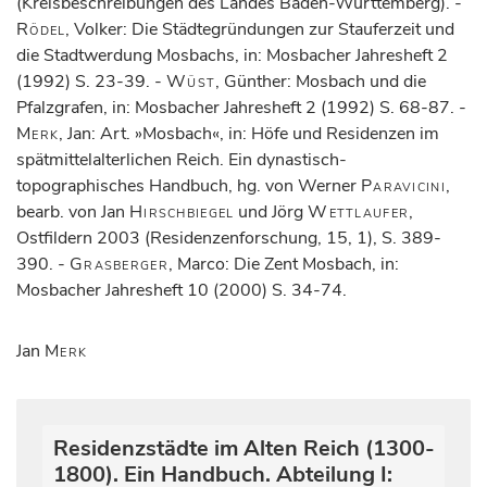
(Kreisbeschreibungen des Landes Baden-Württemberg). -
Rödel
, Volker: Die Städtegründungen zur Stauferzeit und
die Stadtwerdung Mosbachs, in: Mosbacher Jahresheft 2
(1992) S. 23-39. -
Wüst
, Günther: Mosbach und die
Pfalzgrafen, in: Mosbacher Jahresheft 2 (1992) S. 68-87. -
Merk
, Jan: Art. »Mosbach«, in: Höfe und Residenzen im
spätmittelalterlichen Reich. Ein dynastisch-
topographisches Handbuch, hg. von Werner
Paravicini
,
bearb. von Jan
Hirschbiegel
und Jörg
Wettlaufer
,
Ostfildern 2003 (Residenzenforschung, 15, 1), S. 389-
390. -
Grasberger
, Marco: Die Zent Mosbach, in:
Mosbacher Jahresheft 10 (2000) S. 34-74.
Jan
Merk
Residenzstädte im Alten Reich (1300-
1800). Ein Handbuch. Abteilung I: