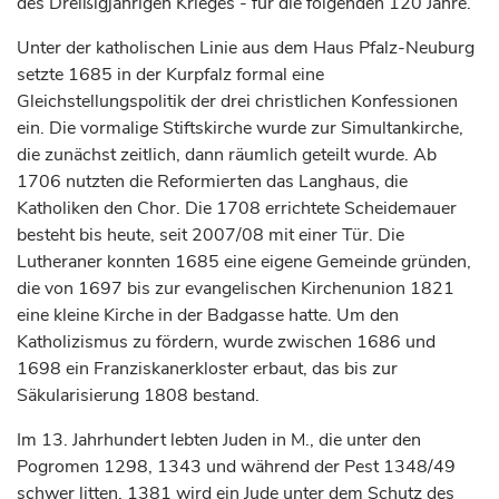
des Dreißigjährigen Krieges - für die folgenden 120 Jahre.
Unter der katholischen Linie aus dem Haus Pfalz-Neuburg
setzte 1685 in der Kurpfalz formal eine
Gleichstellungspolitik der drei christlichen Konfessionen
ein. Die vormalige Stiftskirche wurde zur Simultankirche,
die zunächst zeitlich, dann räumlich geteilt wurde. Ab
1706 nutzten die Reformierten das Langhaus, die
Katholiken den Chor. Die 1708 errichtete Scheidemauer
besteht bis heute, seit 2007/08 mit einer Tür. Die
Lutheraner konnten 1685 eine eigene Gemeinde gründen,
die von 1697 bis zur evangelischen Kirchenunion 1821
eine kleine Kirche in der Badgasse hatte. Um den
Katholizismus zu fördern, wurde zwischen 1686 und
1698 ein Franziskanerkloster erbaut, das bis zur
Säkularisierung 1808 bestand.
Im 13.
Jahrhundert
lebten Juden in M., die unter den
Pogromen 1298, 1343 und während der Pest 1348/49
schwer litten. 1381 wird ein Jude unter dem Schutz des