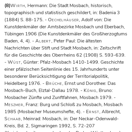
(8)
Wirth
, Hermann: Die Stadt Mosbach, historisch,
topographisch und statistisch geschildert, in: Badenia 3
(1884) S. 88-175. -
Oechelhäuser
, Adolf von: Die
Kunstdenkmäler der Amtsbezirke Mosbach und Eberbach,
Tübingen 1906 (Die Kunstdenkmäler des Großherzogtums
Baden, 4, 4). -
Albert
, Peter Paul: Die ältesten
Nachrichten über Stift und Stadt Mosbach, in: Zeitschrift
für die Geschichte des Oberrheins 62 (1908) S. 593-639.
-
Wüst
, Günter: Pfalz-Mosbach 1410-1499. Geschichte
einer pfälzischen Seitenlinie des 15. Jahrhunderts unter
besonderer Berücksichtigung der Territorialpolitik,
Heidelberg 1976. -
Brüche
, Ernst und Dorothee: Das
Mosbach-Buch, Elztal-Dallau 1978. -
König
, Bruno:
Mosbacher Zünfte und Zunftfahnen, Mosbach 1979. -
Meszmer
, Franz: Burg und Schloß zu Mosbach, Mosbach
1985 (Mosbacher Museumshefte, 4). -
Ernst
, Albrecht,
Schaab
, Meinrad: Mosbach, in: Der Neckar-Odenwald-
Kreis, Bd. 2, Sigmaringen 1992, S. 72-207