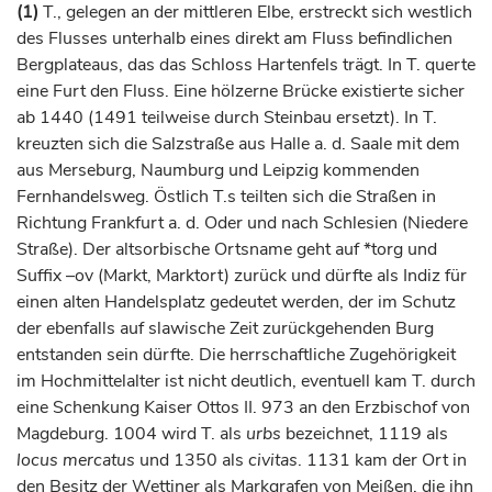
(1)
T., gelegen an der mittleren Elbe, erstreckt sich westlich
des Flusses unterhalb eines direkt am Fluss befindlichen
Bergplateaus, das das Schloss Hartenfels trägt. In T. querte
eine Furt den Fluss. Eine hölzerne Brücke existierte sicher
ab 1440 (1491 teilweise durch Steinbau ersetzt). In T.
kreuzten sich die Salzstraße aus
Halle
a. d. Saale mit dem
aus
Merseburg
,
Naumburg
und
Leipzig
kommenden
Fernhandelsweg. Östlich T.s teilten sich die Straßen in
Richtung Frankfurt a. d. Oder und nach Schlesien (Niedere
Straße). Der altsorbische Ortsname geht auf *torg und
Suffix –ov (Markt, Marktort) zurück und dürfte als Indiz für
einen alten Handelsplatz gedeutet werden, der im Schutz
der ebenfalls auf slawische Zeit zurückgehenden Burg
entstanden sein dürfte. Die herrschaftliche Zugehörigkeit
im Hochmittelalter ist nicht deutlich, eventuell kam T. durch
eine Schenkung
Kaiser
Ottos II. 973 an den
Erzbischof
von
Magdeburg
. 1004 wird T. als
urbs
bezeichnet, 1119 als
locus mercatus
und 1350 als
civitas
. 1131 kam der Ort in
den Besitz der Wettiner als
Markgrafen
von
Meißen
, die ihn