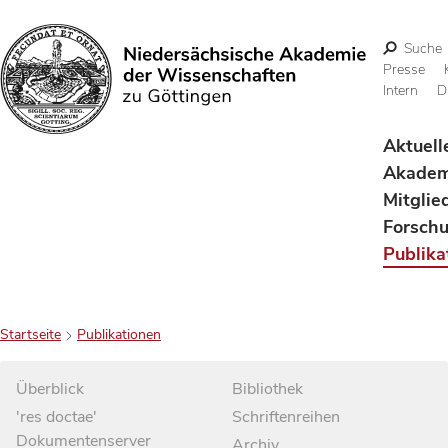
Suche
Presse
Intern
D
Suchen
Aktuell
Akadem
Mitglie
Forsch
Publika
Startseite
Publikationen
Überblick
Bibliothek
'res doctae'
Schriftenreihen
Dokumentenserver
Archiv