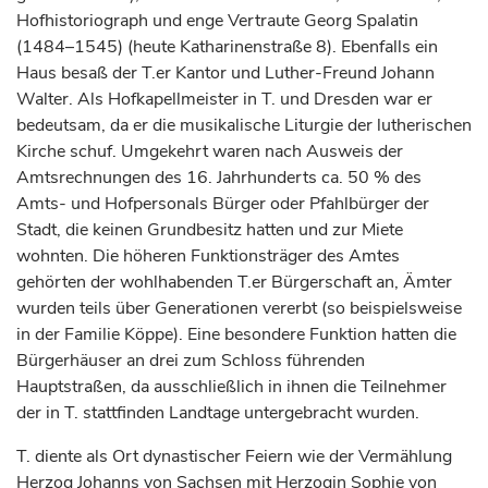
Hofhistoriograph und enge Vertraute Georg Spalatin
(1484–1545) (heute Katharinenstraße 8). Ebenfalls ein
Haus besaß der T.er Kantor und Luther-Freund Johann
Walter. Als Hofkapellmeister in T. und
Dresden
war er
bedeutsam, da er die musikalische Liturgie der lutherischen
Kirche schuf. Umgekehrt waren nach Ausweis der
Amtsrechnungen des 16.
Jahrhunderts
ca. 50 % des
Amts- und Hofpersonals Bürger oder Pfahlbürger der
Stadt, die keinen Grundbesitz hatten und zur Miete
wohnten. Die höheren Funktionsträger des Amtes
gehörten der wohlhabenden T.er Bürgerschaft an, Ämter
wurden teils über Generationen vererbt (so beispielsweise
in der Familie Köppe). Eine besondere Funktion hatten die
Bürgerhäuser an drei zum Schloss führenden
Hauptstraßen, da ausschließlich in ihnen die Teilnehmer
der in T. stattfinden Landtage untergebracht wurden.
T. diente als Ort dynastischer Feiern wie der Vermählung
Herzog
Johanns von Sachsen mit
Herzogin
Sophie von