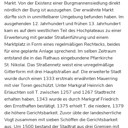
Markt. Von der Existenz einer Burgmannensiedlung direkt
nördlich der Burg ist auszugehen. Der erwähnte Markt
dürfte sich in unmittelbarer Umgebung befunden haben. Im
ausgehenden 12.
Jahrhundert
und frühen 13.
Jahrhundert
kam es auf dem westlichen Teil des Hochplateaus zu einer
Erweiterung mit gerader Straßenführung und einem
Marktplatz in Form eines regelmäßigen Rechtecks, beides
für eine geplante Anlage sprechend. Im selben Zeitraum
entstand die in das Rathaus eingebundene Pfarrkirche
St. Nikolai. Das Straßennetz weist eine unregelmäßige
Gitterform mit drei Hauptstraßen auf. Die erweiterte Stadt
wurde durch einen 1333 erstmals erwähnten Mauerring
mit vier Toren geschützt. Unter
Markgraf
Heinrich den
Erlauchten soll T. zwischen 1257 und 1267 Stadtrecht
erhalten haben, 1343 wurde es durch
Markgraf
Friedrich
den Ernsthaften bestätigt. 1375 erhielt T. die niedere, 1379
die höhere Gerichtsbarkeit. Zuvor übte der landesherrliche
Vogt zusammen mit sieben Schöffen die Gerichtsbarkeit
aus. Um 1500 bestand der Stadtrat aus drei Gremien mit