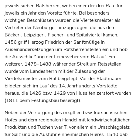
jeweils sieben Ratsherren, wobei einer der drei Räte für
jeweils ein Jahr den Vorsitz führte. Bei besonders
wichtigen Beschlüssen wurden die Viertelsmeister als
Vertreter der Neubürger hinzugezogen, die aus dem
Bäcker-, Leipziger-, Fischer- und Spitalviertel kamen.
1456 griff
Herzog
Friedrich der Sanftmütige in
Auseinandersetzungen um Ratsherrenstellen ein und hob
die Ausschließung der Leineweber vom Rat auf. Ein
weiterer, 1478–1488 währender Streit um Ratsstellen
wurde vom Landesherrn mit der Zulassung der
Viertelsmeister zum Rat beigelegt. Vor der Stadtmauer
bildeten sich im Lauf des 14.
Jahrhunderts
Vorstädte
heraus, die 1426 bzw. 1429 von Hussiten zerstört wurden
(1811 beim Festungsbau beseitigt).
Neben der Versorgung des mkgfl.en bzw. kursächsischen
Hofes und dem regionalen Handel mit landwirtschaftlichen
Produkten und Tuchen war T. vor allem ein Umschlagplatz
für Salz und die Ausfuhr einheimischen Bieres. 1540 gab