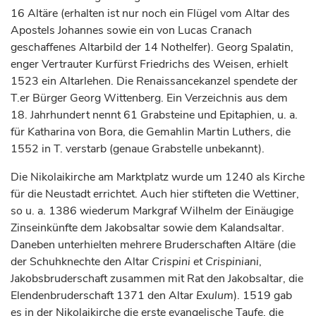
16 Altäre (erhalten ist nur noch ein Flügel vom Altar des
Apostels Johannes sowie ein von Lucas Cranach
geschaffenes Altarbild der 14 Nothelfer). Georg Spalatin,
enger Vertrauter
Kurfürst
Friedrichs des Weisen, erhielt
1523 ein Altarlehen. Die Renaissancekanzel spendete der
T.er Bürger Georg
Wittenberg
. Ein Verzeichnis aus dem
18.
Jahrhundert
nennt 61 Grabsteine und Epitaphien, u. a.
für Katharina von Bora, die Gemahlin Martin Luthers, die
1552 in T. verstarb (genaue Grabstelle unbekannt).
Die Nikolaikirche am Marktplatz wurde um 1240 als Kirche
für die
Neustadt
errichtet. Auch hier stifteten die Wettiner,
so u. a. 1386 wiederum
Markgraf
Wilhelm der Einäugige
Zinseinkünfte dem Jakobsaltar sowie dem Kalandsaltar.
Daneben unterhielten mehrere Bruderschaften Altäre (die
der Schuhknechte den Altar
Crispini et Crispiniani
,
Jakobsbruderschaft zusammen mit Rat den Jakobsaltar, die
Elendenbruderschaft 1371 den Altar
Exulum
). 1519 gab
es in der Nikolaikirche die erste evangelische Taufe, die