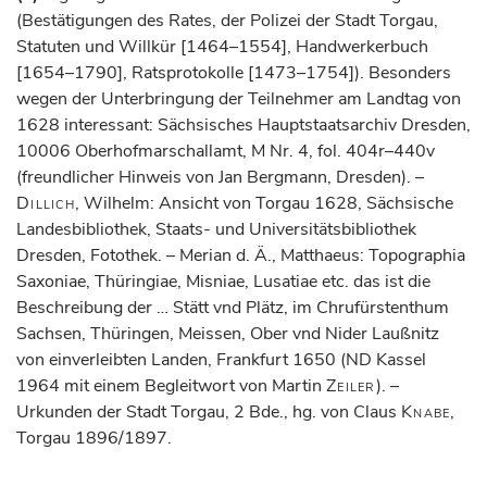
(Bestätigungen des Rates, der Polizei der Stadt Torgau,
Statuten und Willkür [1464–1554], Handwerkerbuch
[1654–1790], Ratsprotokolle [1473–1754]). Besonders
wegen der Unterbringung der Teilnehmer am Landtag von
1628 interessant: Sächsisches Hauptstaatsarchiv Dresden,
10006 Oberhofmarschallamt, M Nr. 4, fol. 404r–440v
(freundlicher Hinweis von Jan Bergmann, Dresden). –
Dillich
, Wilhelm: Ansicht von Torgau 1628, Sächsische
Landesbibliothek, Staats- und Universitätsbibliothek
Dresden, Fotothek. – Merian d. Ä., Matthaeus: Topographia
Saxoniae, Thüringiae, Misniae, Lusatiae etc. das ist die
Beschreibung der … Stätt vnd Plätz, im Chrufürstenthum
Sachsen, Thüringen, Meissen, Ober vnd Nider Laußnitz
von einverleibten Landen, Frankfurt 1650 (ND Kassel
1964 mit einem Begleitwort von Martin
Zeiler
). –
Urkunden der Stadt Torgau, 2 Bde., hg. von Claus
Knabe
,
Torgau 1896/1897.