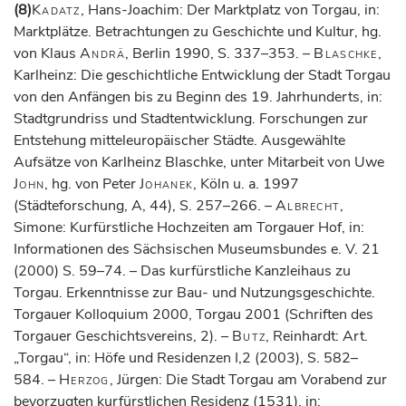
(8)
Kadatz
, Hans-Joachim: Der Marktplatz von Torgau, in:
Marktplätze. Betrachtungen zu Geschichte und Kultur, hg.
von Klaus
Andrä
, Berlin 1990, S. 337–353. –
Blaschke
,
Karlheinz: Die geschichtliche Entwicklung der Stadt Torgau
von den Anfängen bis zu Beginn des 19. Jahrhunderts, in:
Stadtgrundriss und Stadtentwicklung. Forschungen zur
Entstehung mitteleuropäischer Städte. Ausgewählte
Aufsätze von Karlheinz Blaschke, unter Mitarbeit von Uwe
John
, hg. von Peter
Johanek
, Köln u. a. 1997
(Städteforschung, A, 44), S. 257–266. –
Albrecht
,
Simone: Kurfürstliche Hochzeiten am Torgauer Hof, in:
Informationen des Sächsischen Museumsbundes e. V. 21
(2000) S. 59–74. – Das kurfürstliche Kanzleihaus zu
Torgau. Erkenntnisse zur Bau- und Nutzungsgeschichte.
Torgauer Kolloquium 2000, Torgau 2001 (Schriften des
Torgauer Geschichtsvereins, 2). –
Butz
, Reinhardt: Art.
„Torgau“, in: Höfe und Residenzen I,2 (2003), S. 582–
584. –
Herzog
, Jürgen: Die Stadt Torgau am Vorabend zur
bevorzugten kurfürstlichen Residenz (1531), in: