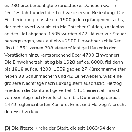
es 280 brauberechtigte Grundstücke. Daneben war im
16.–18.
Jahrhundert
die Tuchweberei von Bedeutung. Die
Fischerinnung musste um 1500 jeden gefangenen Lachs,
der mehr Wert war als ein Meißnischer Gulden, kostenlos
an den Hof abgeben. 1505 wurden 472 Häuser zur Steuer
herangezogen, was auf etwa 2900 Einwohner schließen
lässt. 1551 kamen 308 steuerpflichtige Häuser in den
Vorstädten hinzu (entsprechend über 4700 Einwohner).
Die Einwohnerzahl stieg bis 1628 auf ca. 6000, fiel dann
bis 1818 auf ca. 4200. 1559 gab es 27 Kürschnermeister
neben 33 Schuhmachern und 42 Leinewebern, was eine
größere Nachfrage nach Luxusgütern ausdrückt.
Herzog
Friedrich der Sanftmütige verlieh 1451 einen Jahrmarkt
von Sonntag nach Fronleichnam bis Donnerstag darauf.
1479 reglementierten
Kurfürst
Ernst und
Herzog
Albrecht
den Fischverkauf.
(3)
Die älteste Kirche der Stadt, die seit 1063/64 dem