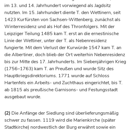
im 13. und 14.
Jahrhundert
vorwiegend als Jagdsitz
nutzten. Im 15.
Jahrhundert
diente T. den Wettinern, seit
1423
Kurfürsten
von Sachsen-Wittenberg, zunächst als
Winterresidenz und als Hof des Thronfolgers. Mit der
Leipziger Teilung 1485 kam T. erst an die ernestinische
Linie der Wettiner, unter der T. als Nebenresidenz
fungierte. Mit dem Verlust der Kurwürde 1547 kam T. an
die Albertiner, doch blieb der Ort weiterhin Nebenresidenz
bis zur Mitte des 17.
Jahrhunderts
. Im Siebenjährigen Krieg
(1756–1763) kam T. an Preußen und wurde Sitz des
Hauptkriegsdirektoriums. 1771 wurde auf Schloss
Hartenfels ein Arbeits- und Zuchthaus eingerichtet, bis T.
ab 1815 als preußische Garnisons- und Festungsstadt
ausgebaut wurde.
(2)
Die Anfänge der Siedlung sind überlieferungsmäßig
schwer zu fassen. 1119 wird die Marienkirche (später
Stadtkirche) nordwestlich der Burg erwähnt sowie ein