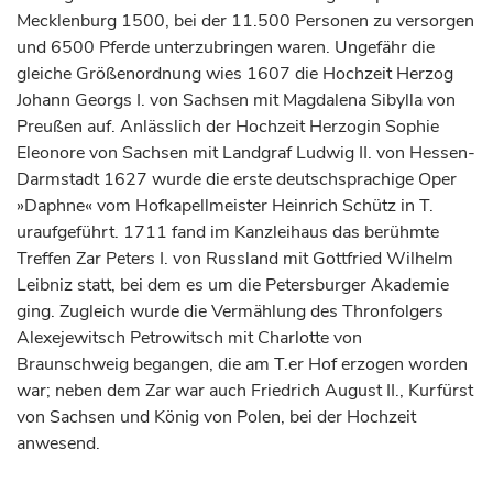
Mecklenburg 1500, bei der 11.500 Personen zu versorgen
und 6500 Pferde unterzubringen waren. Ungefähr die
gleiche Größenordnung wies 1607 die Hochzeit
Herzog
Johann Georgs I. von Sachsen mit Magdalena Sibylla von
Preußen auf. Anlässlich der Hochzeit
Herzogin
Sophie
Eleonore von Sachsen mit
Landgraf
Ludwig II. von Hessen-
Darmstadt 1627 wurde die erste deutschsprachige Oper
»Daphne« vom Hofkapellmeister Heinrich Schütz in T.
uraufgeführt. 1711 fand im Kanzleihaus das berühmte
Treffen Zar Peters I. von Russland mit Gottfried Wilhelm
Leibniz statt, bei dem es um die Petersburger Akademie
ging. Zugleich wurde die Vermählung des Thronfolgers
Alexejewitsch Petrowitsch mit Charlotte von
Braunschweig
begangen, die am T.er Hof erzogen worden
war; neben dem Zar war auch Friedrich August II.,
Kurfürst
von Sachsen und
König
von Polen, bei der Hochzeit
anwesend.