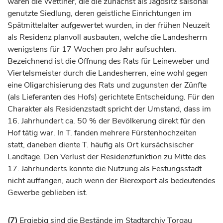
waren die Wettiner, die die zunächst als Jagdsitz saisonal
genutzte Siedlung, deren geistliche Einrichtungen im
Spätmittelalter aufgewertet wurden, in der frühen Neuzeit
als Residenz planvoll ausbauten, welche die Landesherrn
wenigstens für 17 Wochen pro Jahr aufsuchten.
Bezeichnend ist die Öffnung des Rats für Leineweber und
Viertelsmeister durch die Landesherren, eine wohl gegen
eine Oligarchisierung des Rats und zugunsten der Zünfte
(als Lieferanten des Hofs) gerichtete Entscheidung. Für den
Charakter als Residenzstadt spricht der Umstand, dass im
16.
Jahrhundert
ca. 50 % der Bevölkerung direkt für den
Hof tätig war. In T. fanden mehrere Fürstenhochzeiten
statt, daneben diente T. häufig als Ort kursächsischer
Landtage. Den Verlust der Residenzfunktion zu Mitte des
17.
Jahrhunderts
konnte die Nutzung als Festungsstadt
nicht auffangen, auch wenn der Bierexport als bedeutendes
Gewerbe geblieben ist.
(7)
Ergiebig sind die Bestände im Stadtarchiv Torgau