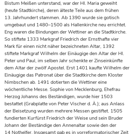
Bistum
Meißen
unterstand, war der Hl. Maria geweiht
(heute Stadtkirche), deren älteste Teile aus dem frühen
13.
Jahrhundert
stammen. Ab 1390 wurde sie gotisch
umgebaut und 1480–1500 als Hallenkirche neu errichtet.
Eng waren die Bindungen der Wettiner an die Stadtkirche.
So stiftete 1333
Markgraf
Friedrich der Ernsthafte vier
Mark für einen nicht näher bezeichneten Altar, 1392
stiftete
Markgraf
Wilhelm der Einäugige den Altar der Hl.
Peter und Paul, im selben Jahr schenkte er Zinseinkünfte
dem Altar der zwölf Apostel. Erst 1401 kaufte Wilhelm der
Einäugige das Patronat über die Stadtkirche dem Kloster
Nimbschen ab. 1491 dotierten die Wettiner eine
wöchentliche Messe. Sophie von Mecklenburg, Ehefrau
Herzog
Johanns des Beständigen, wurde hier 1503
bestattet (Grabplatte von Peter Vischer d. Ä.); aus Anlass
der Beisetzung wurden mehrere Messen gestiftet. 1505
fundierten
Kurfürst
Friedrich der Weise und sein Bruder
Johann der Beständige den Annenaltar sowie den der
14 Nothelfer. Insgesamt gab es in vorreformatorischer Zeit