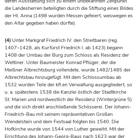
deren Ausstattung sich zu einem unbekannten Zeitpunkt
die Landesherren beteiligten durch die Stiftung eines Bildes
der Hl. Anna (1498 wurden Messen gefeiert, weswegen es
den Altar gegeben haben dürfte).
(4)
Unter
Markgraf
Friedrich IV. den Streitbaren (reg.
1407–1428, als
Kurfürst
Friedrich I. ab 1423) begann
1408 der Umbau der Burg zum Schloss als Residenz der
Wettiner. Unter Baumeister Konrad Pflüger, der die
Meißner Albrechtsburg vollendete, wurde 1482/1485 der
Albrechtsbau hinzugefügt. Mit dem Schlossumbau ab
1532 wurden Teile der kfl.en Verwaltung ausgegliedert, so
u. a. spätestens 1538 die Kanzlei östlich der Stadtkirche
St. Marien und nordwestlich der Residenz (Wintergrüne 5)
und die sich direkt anschließende Schösserei. Der Johann-
Friedrich-Bau mit seinem repräsentativen Großen
Wendelstein und dem Festsaal folgten bis 1540. Die
Hofkirche wurde von 1544 von Luther geweiht. Mit der
Errichtung des Johann-Georg-Baus nach 1623 war der