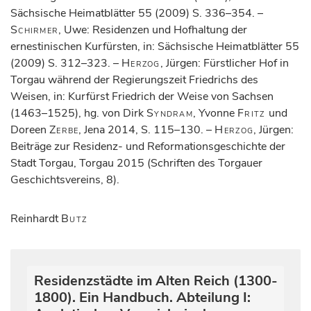
Sächsische Heimatblätter 55 (2009) S. 336–354. –
Schirmer
, Uwe: Residenzen und Hofhaltung der
ernestinischen Kurfürsten, in: Sächsische Heimatblätter 55
(2009) S. 312–323. –
Herzog
, Jürgen: Fürstlicher Hof in
Torgau während der Regierungszeit Friedrichs des
Weisen, in: Kurfürst Friedrich der Weise von Sachsen
(1463–1525), hg. von Dirk
Syndram
, Yvonne
Fritz
und
Doreen
Zerbe
, Jena 2014, S. 115–130. –
Herzog
, Jürgen:
Beiträge zur Residenz- und Reformationsgeschichte der
Stadt Torgau, Torgau 2015 (Schriften des Torgauer
Geschichtsvereins, 8).
Reinhardt
Butz
Residenzstädte im Alten Reich (1300-
1800). Ein Handbuch. Abteilung I: