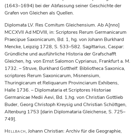
(1643–1694) bei der Abfassung seiner Geschichte der
Grafen von Gleichen als Quellen.
Diplomata LV. Res Comitum Gleichensium. Ab A[nno]
MCCXVII Ad MDVIII, in: Scriptores Rerum Germanicarum
Praecipue Saxonicarum, Bd. 1, hg. von Johann Burkhard
Mencke, Leipzig 1728, S. 533–582. Sagittarius, Caspar:
Gründliche und ausführliche Historia der Grafschafft
Gleichen, hg. von Ernst Salomon Cyprianus, Frankfurt a. M.
1732. – Struve, Burkhard Gotthelf: Bibliotheca Saxonica,
scriptores Rerum Saxonicarum, Misnensium,
Thuringicarum et Reliquarum Provinciarum Exhibens,
Halle 1736. – Diplomataria et Scriptores Historiae
Germanicae Medii Aevi, Bd. 1,hg. von Christian Gottlieb
Buder, Georg Christoph Kreysig und Christian Schöttgen,
Altenburg 1753 [darin Diplomataria Gleichense, S. 725–
749].
Hellbach
, Johann Christian: Archiv für die Geographie,