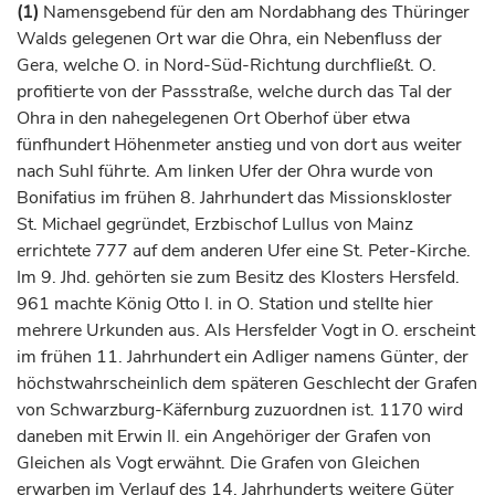
(1)
Namensgebend für den am Nordabhang des Thüringer
Walds gelegenen Ort war die Ohra, ein Nebenfluss der
Gera
, welche O. in Nord-Süd-Richtung durchfließt. O.
profitierte von der Passstraße, welche durch das Tal der
Ohra in den nahegelegenen Ort Oberhof über etwa
fünfhundert Höhenmeter anstieg und von dort aus weiter
nach Suhl führte. Am linken Ufer der Ohra wurde von
Bonifatius im frühen 8.
Jahrhundert
das Missionskloster
St. Michael gegründet,
Erzbischof
Lullus von
Mainz
errichtete 777 auf dem anderen Ufer eine St. Peter-Kirche.
Im 9. Jhd. gehörten sie zum Besitz des Klosters Hersfeld.
961 machte
König
Otto I. in O. Station und stellte hier
mehrere Urkunden aus. Als Hersfelder Vogt in O. erscheint
im frühen 11.
Jahrhundert
ein Adliger namens Günter, der
höchstwahrscheinlich dem späteren Geschlecht der Grafen
von Schwarzburg-Käfernburg zuzuordnen ist. 1170 wird
daneben mit Erwin II. ein Angehöriger der
Grafen
von
Gleichen als Vogt erwähnt. Die
Grafen
von Gleichen
erwarben im Verlauf des 14.
Jahrhunderts
weitere Güter