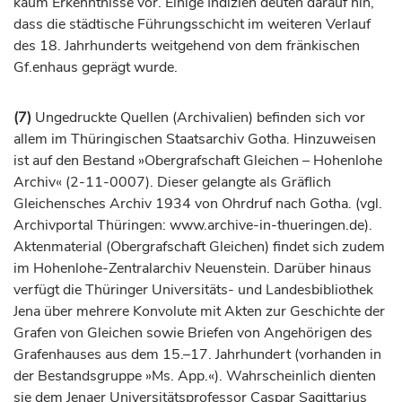
kaum Erkenntnisse vor. Einige Indizien deuten darauf hin,
dass die städtische Führungsschicht im weiteren Verlauf
des 18.
Jahrhunderts
weitgehend von dem fränkischen
Gf.enhaus geprägt wurde.
(7)
Ungedruckte Quellen (Archivalien) befinden sich vor
allem im Thüringischen Staatsarchiv Gotha. Hinzuweisen
ist auf den Bestand »Obergrafschaft Gleichen – Hohenlohe
Archiv« (2-11-0007). Dieser gelangte als Gräflich
Gleichensches Archiv 1934 von Ohrdruf nach Gotha. (vgl.
Archivportal Thüringen: www.archive-in-thueringen.de).
Aktenmaterial (Obergrafschaft Gleichen) findet sich zudem
im Hohenlohe-Zentralarchiv Neuenstein. Darüber hinaus
verfügt die Thüringer Universitäts- und Landesbibliothek
Jena über mehrere Konvolute mit Akten zur Geschichte der
Grafen von Gleichen sowie Briefen von Angehörigen des
Grafenhauses aus dem 15.–17. Jahrhundert (vorhanden in
der Bestandsgruppe »Ms. App.«). Wahrscheinlich dienten
sie dem Jenaer Universitätsprofessor Caspar Sagittarius