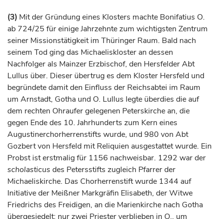
(3)
Mit der Gründung eines Klosters machte Bonifatius O.
ab 724/25 für einige Jahrzehnte zum wichtigsten Zentrum
seiner Missionstätigkeit im Thüringer Raum. Bald nach
seinem Tod ging das Michaeliskloster an dessen
Nachfolger als Mainzer
Erzbischof
, den Hersfelder Abt
Lullus über. Dieser übertrug es dem Kloster Hersfeld und
begründete damit den Einfluss der Reichsabtei im Raum
um
Arnstadt
,
Gotha
und O. Lullus legte überdies die auf
dem rechten Ohraufer gelegenen Peterskirche an, die
gegen Ende des 10.
Jahrhunderts
zum Kern eines
Augustinerchorherrenstifts wurde, und 980 von Abt
Gozbert von Hersfeld mit Reliquien ausgestattet wurde. Ein
Probst ist erstmalig für 1156 nachweisbar. 1292 war der
scholasticus
des Petersstifts zugleich Pfarrer der
Michaeliskirche. Das Chorherrenstift wurde 1344 auf
Initiative der Meißner
Markgräfin
Elisabeth, der Witwe
Friedrichs des Freidigen, an die Marienkirche nach
Gotha
übergesiedelt; nur zwei Priester verblieben in O., um