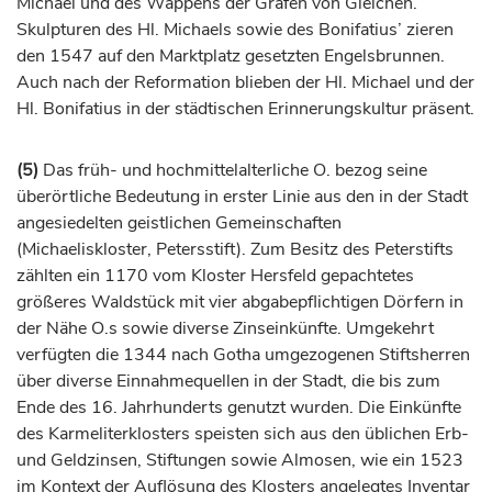
Michael und des Wappens der
Grafen
von Gleichen.
Skulpturen des Hl. Michaels sowie des Bonifatius’ zieren
den 1547 auf den Marktplatz gesetzten Engelsbrunnen.
Auch nach der Reformation blieben der Hl. Michael und der
Hl. Bonifatius in der städtischen Erinnerungskultur präsent.
(5)
Das früh- und hochmittelalterliche O. bezog seine
überörtliche Bedeutung in erster Linie aus den in der Stadt
angesiedelten geistlichen Gemeinschaften
(Michaeliskloster, Petersstift). Zum Besitz des Peterstifts
zählten ein 1170 vom Kloster Hersfeld gepachtetes
größeres Waldstück mit vier abgabepflichtigen Dörfern in
der Nähe O.s sowie diverse Zinseinkünfte. Umgekehrt
verfügten die 1344 nach
Gotha
umgezogenen Stiftsherren
über diverse Einnahmequellen in der Stadt, die bis zum
Ende des 16.
Jahrhunderts
genutzt wurden. Die Einkünfte
des Karmeliterklosters speisten sich aus den üblichen Erb-
und Geldzinsen, Stiftungen sowie Almosen, wie ein 1523
im Kontext der Auflösung des Klosters angelegtes Inventar