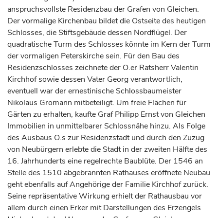
anspruchsvollste Residenzbau der
Grafen
von Gleichen.
Der vormalige Kirchenbau bildet die Ostseite des heutigen
Schlosses, die Stiftsgebäude dessen Nordflügel. Der
quadratische Turm des Schlosses könnte im Kern der Turm
der vormaligen Peterskirche sein. Für den Bau des
Residenzschlosses zeichnete der O.er Ratsherr Valentin
Kirchhof sowie dessen Vater Georg verantwortlich,
eventuell war der ernestinische Schlossbaumeister
Nikolaus Gromann mitbeteiligt. Um freie Flächen für
Gärten zu erhalten, kaufte
Graf
Philipp Ernst von Gleichen
Immobilien in unmittelbarer Schlossnähe hinzu. Als Folge
des Ausbaus O.s zur Residenzstadt und durch den Zuzug
von Neubürgern erlebte die Stadt in der zweiten Hälfte des
16.
Jahrhunderts
eine regelrechte Baublüte. Der 1546 an
Stelle des 1510 abgebrannten Rathauses eröffnete Neubau
geht ebenfalls auf Angehörige der Familie Kirchhof zurück.
Seine repräsentative Wirkung erhielt der Rathausbau vor
allem durch einen Erker mit Darstellungen des Erzengels