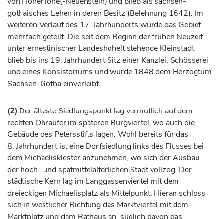
von Hohenlohe(-Neuenstein) und blieb als sachsen-
gothaisches Lehen in deren Besitz (Belehnung 1642). Im
weiteren Verlauf des 17.
Jahrhunderts
wurde das Gebiet
mehrfach geteilt. Die seit dem Beginn der frühen Neuzeit
unter ernestinischer Landeshoheit stehende Kleinstadt
blieb bis ins 19.
Jahrhundert
Sitz einer Kanzlei, Schösserei
und eines Konsistoriums und wurde 1848 dem
Herzogtum
Sachsen-Gotha einverleibt.
(2)
Der älteste Siedlungspunkt lag vermutlich auf dem
rechten Ohraufer im späteren Burgviertel, wo auch die
Gebäude des Petersstifts lagen. Wohl bereits für das
8.
Jahrhundert
ist eine Dorfsiedlung links des Flusses bei
dem Michaeliskloster anzunehmen, wo sich der Ausbau
der hoch- und spätmittelalterlichen Stadt vollzog. Der
städtische Kern lag im Langgassenviertel mit dem
dreieckigen Michaelisplatz als Mittelpunkt. Hieran schloss
sich in westlicher Richtung das Marktviertel mit dem
Marktplatz und dem Rathaus an, südlich davon das