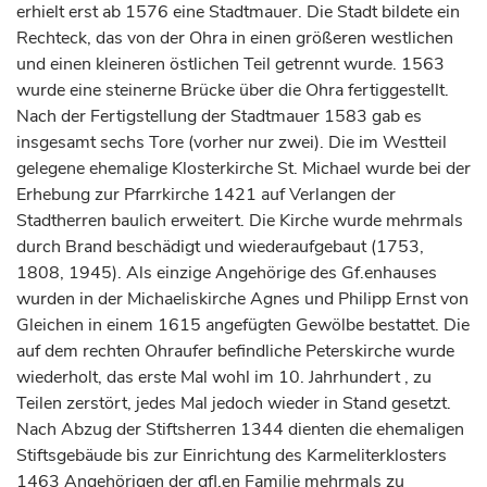
erhielt erst ab 1576 eine Stadtmauer. Die Stadt bildete ein
Rechteck, das von der Ohra in einen größeren westlichen
und einen kleineren östlichen Teil getrennt wurde. 1563
wurde eine steinerne Brücke über die Ohra fertiggestellt.
Nach der Fertigstellung der Stadtmauer 1583 gab es
insgesamt sechs Tore (vorher nur zwei). Die im Westteil
gelegene ehemalige Klosterkirche St. Michael wurde bei der
Erhebung zur Pfarrkirche 1421 auf Verlangen der
Stadtherren baulich erweitert. Die Kirche wurde mehrmals
durch Brand beschädigt und wiederaufgebaut (1753,
1808, 1945). Als einzige Angehörige des Gf.enhauses
wurden in der Michaeliskirche Agnes und Philipp Ernst von
Gleichen in einem 1615 angefügten Gewölbe bestattet. Die
auf dem rechten Ohraufer befindliche Peterskirche wurde
wiederholt, das erste Mal wohl im 10.
Jahrhundert
, zu
Teilen zerstört, jedes Mal jedoch wieder in Stand gesetzt.
Nach Abzug der Stiftsherren 1344 dienten die ehemaligen
Stiftsgebäude bis zur Einrichtung des Karmeliterklosters
1463 Angehörigen der gfl.en Familie mehrmals zu