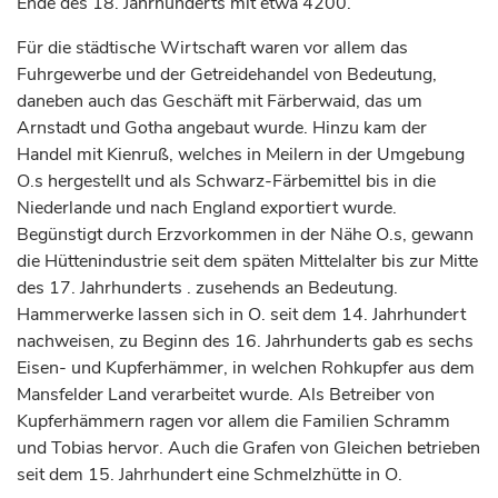
Ende des 18.
Jahrhunderts
mit etwa 4200.
Für die städtische Wirtschaft waren vor allem das
Fuhrgewerbe und der Getreidehandel von Bedeutung,
daneben auch das Geschäft mit Färberwaid, das um
Arnstadt
und
Gotha
angebaut wurde. Hinzu kam der
Handel mit Kienruß, welches in Meilern in der Umgebung
O.s hergestellt und als Schwarz-Färbemittel bis in die
Niederlande und nach England exportiert wurde.
Begünstigt durch Erzvorkommen in der Nähe O.s, gewann
die Hüttenindustrie seit dem späten Mittelalter bis zur Mitte
des 17.
Jahrhunderts
. zusehends an Bedeutung.
Hammerwerke lassen sich in O. seit dem 14.
Jahrhundert
nachweisen, zu Beginn des 16.
Jahrhunderts
gab es sechs
Eisen- und Kupferhämmer, in welchen Rohkupfer aus dem
Mansfelder Land verarbeitet wurde. Als Betreiber von
Kupferhämmern ragen vor allem die Familien Schramm
und Tobias hervor. Auch die
Grafen
von Gleichen betrieben
seit dem 15.
Jahrhundert
eine Schmelzhütte in O.