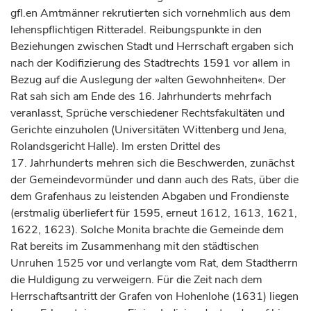
gfl.en Amtmänner rekrutierten sich vornehmlich aus dem
lehenspflichtigen Ritteradel. Reibungspunkte in den
Beziehungen zwischen Stadt und Herrschaft ergaben sich
nach der Kodifizierung des Stadtrechts 1591 vor allem in
Bezug auf die Auslegung der »alten Gewohnheiten«. Der
Rat sah sich am Ende des 16.
Jahrhunderts
mehrfach
veranlasst, Sprüche verschiedener Rechtsfakultäten und
Gerichte einzuholen (Universitäten
Wittenberg
und
Jena
,
Rolandsgericht Halle). Im ersten Drittel des
17.
Jahrhunderts
mehren sich die Beschwerden, zunächst
der Gemeindevormünder und dann auch des Rats, über die
dem Grafenhaus zu leistenden Abgaben und Frondienste
(erstmalig überliefert für 1595, erneut 1612, 1613, 1621,
1622, 1623). Solche Monita brachte die Gemeinde dem
Rat bereits im Zusammenhang mit den städtischen
Unruhen 1525 vor und verlangte vom Rat, dem Stadtherrn
die Huldigung zu verweigern. Für die Zeit nach dem
Herrschaftsantritt der
Grafen
von Hohenlohe (1631) liegen