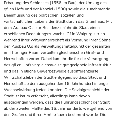
Erbauung des Schlosses (1556 im Bau), der Umzug des
gfl.en Hofs und der Kanzlei (1590) sowie die zunehmende
Beeinflussung des politischen, sozialen und
wirtschaftlichen Lebens der Stadt durch das Gf.enhaus. Mit
dem Ausbau O.s zur Residenz erfuhr die Stadt einen
erheblichen Bedeutungszuwachs. Gf.in Walpurgis trieb
während ihrer Witwenherrschaft als Vormund ihrer Söhne
den Ausbau O.s als Verwaltungsmittelpunkt der gesamten
im Thüringer Raum verteilten gleichenschen Graf- und
Herrschaften voran. Dabei kam ihr die für die Versorgung
des gfl.en Hofs vergleichsweise gut geeignete Infrastruktur
und das in etliche Gewerbezweige ausdifferenzierte
Wirtschaftsleben der Stadt entgegen, so dass Stadt und
Herrschaft ab dem ausgehenden 16.
Jahrhundert
in enge
Wechselwirkung treten konnten. Die Sozialgeschichte der
Stadt ist kaum erforscht, allerdings kann davon
ausgegangen werden, dass die Führungsschicht der Stadt
ab der zweiten Hälfte des 16.
Jahrhunderts
weitgehend von
den
Grafen
und ihren Amtsträgern bestimmt wurde. Die