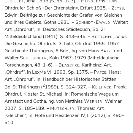
Lehfeldt
, Jena 1898 [S. 56–103]. –
Heiss
, Ernst: Das
Ohrdrufer Schloß »Der Ehrenstein«, Erfurt 1925. –
Zeyss
,
Edwin: Beiträge zur Geschichte der Grafen von Gleichen
und ihres Gebiets, Gotha 1931. –
Schmidt-Ewald
, Walter:
Art. „Ohrdruf“, in: Deutsches Städtebuch, Bd. 2:
Mitteldeutschland (1941), S. 343–345. –
Böttcher
, Julius:
Die Geschichte Ohrdrufs, 3 Teile, Ohrdruf 1955–1957. –
Geschichte Thüringens, 6 Bde., hg. von Hans
Patze
und
Walter
Schlesinger
, Köln 1967–1979 (Mitteldeutsche
Forschungen, 48, 1–6). –
Blaschke
, Karlheinz: Art.
„Ohrdruf“, in LexMa VI, 1993, Sp. 1375. –
Patze
, Hans:
Art. „Ohrdruf“, in: Handbuch der Historischen Stätten,
2
Bd. 9: Thüringen (
1989), S. 324–327. –
Keilhack
, Frank:
Ohrdruf. Kloster St. Michael, in: Romanische Wege um
Arnstadt und Gotha, hg. von Matthias
Werner
, Weimar
2007, S. 185–189. –
Mutschler
, Thomas: Art.
„Gleichen“, in: Höfe und Residenzen IV,1 (2012), S. 490–
510.