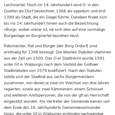
Leichviertel. Noch im 14.
Jahrhundert
wird O. in den
Quellen als Dorf bezeichnet, 1366 als
oppidum
und erst
1399 als Stadt, die ein Siegel führte. Daneben findet sich
bis ins 14.
Jahrhundert
hinein auch die Bezeichnung
»Burg«, wobei unklar ist, ob sich dies auf eine vormalige
Burganlage im Burgviertel beziehen lässt.
Ratsmeister, Rat und Bürger (der
Borg Ordorf
) sind
erstmalig für 1348 bezeugt. Die ältesten Statuten stammen
aus der Zeit um 1500. Das O.er Stadtrecht wurde 1591
unter Gf.in Walpurgis nach dem Vorbild der Gothaer
Stadtstatuten von 1579 kodifiziert. Nach den Statuten
setzte sich der Stadtrat aus sechs Bürgermeistern
zusammen, von denen je zwei im Wechsel von drei Jahren
regierten, sowie aus zwei Kämmerern, einem Schösser
und weiteren Amtspersonen, die von der gfl.en Herrschaft
eingesetzt wurden. Als Vertreter der Gemeinde kamen seit
dem Ende des 16.
Jahrhunderts
Gemeindevormünder
hinzu, die unter Gf.in Walpurgis erstmalig nachweisbar