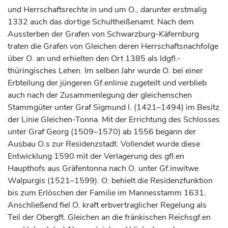
und Herrschaftsrechte in und um O., darunter erstmalig
1332 auch das dortige Schultheißenamt. Nach dem
Aussterben der
Grafen
von Schwarzburg-Käfernburg
traten die
Grafen
von Gleichen deren Herrschaftsnachfolge
über O. an und erhielten den Ort 1385 als ldgfl.-
thüringisches Lehen. Im selben Jahr wurde O. bei einer
Erbteilung der jüngeren Gf.enlinie zugeteilt und verblieb
auch nach der Zusammenlegung der gleichenschen
Stammgüter unter
Graf
Sigmund I. (1421–1494) im Besitz
der Linie Gleichen-Tonna. Mit der Errichtung des Schlosses
unter
Graf
Georg (1509–1570) ab 1556 begann der
Ausbau O.s zur Residenzstadt. Vollendet wurde diese
Entwicklung 1590 mit der Verlagerung des gfl.en
Haupthofs aus Gräfentonna nach O. unter Gf.inwitwe
Walpurgis (1521–1599). O. behielt die Residenzfunktion
bis zum Erlöschen der Familie im Mannesstamm 1631.
Anschließend fiel O. kraft erbvertraglicher Regelung als
Teil der Obergft. Gleichen an die fränkischen Reichsgf.en