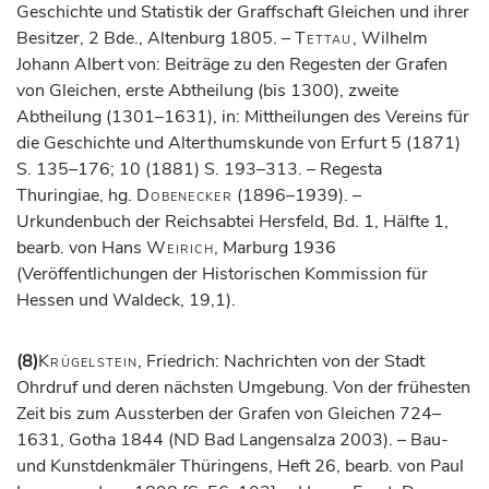
Geschichte und Statistik der Graffschaft Gleichen und ihrer
Besitzer, 2 Bde., Altenburg 1805. –
Tettau
, Wilhelm
Johann Albert von: Beiträge zu den Regesten der Grafen
von Gleichen, erste Abtheilung (bis 1300), zweite
Abtheilung (1301–1631), in: Mittheilungen des Vereins für
die Geschichte und Alterthumskunde von Erfurt 5 (1871)
S. 135–176; 10 (1881) S. 193–313. – Regesta
Thuringiae, hg.
Dobenecker
(1896–1939). –
Urkundenbuch der Reichsabtei Hersfeld, Bd. 1, Hälfte 1,
bearb. von Hans
Weirich
, Marburg 1936
(Veröffentlichungen der Historischen Kommission für
Hessen und Waldeck, 19,1).
(8)
Krügelstein
, Friedrich: Nachrichten von der Stadt
Ohrdruf und deren nächsten Umgebung. Von der frühesten
Zeit bis zum Aussterben der Grafen von Gleichen 724–
1631, Gotha 1844 (ND Bad Langensalza 2003). – Bau-
und Kunstdenkmäler Thüringens, Heft 26, bearb. von Paul