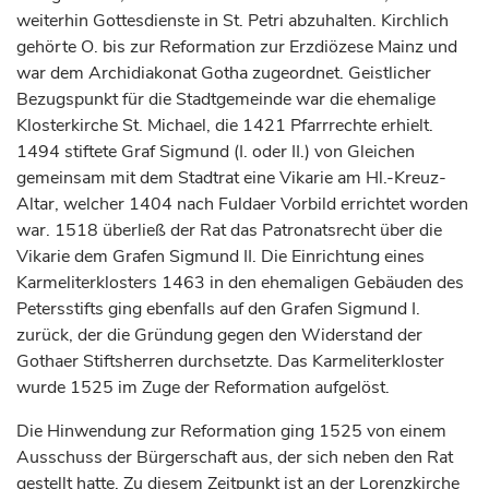
weiterhin Gottesdienste in St. Petri abzuhalten. Kirchlich
gehörte O. bis zur Reformation zur Erzdiözese
Mainz
und
war dem Archidiakonat
Gotha
zugeordnet. Geistlicher
Bezugspunkt für die Stadtgemeinde war die ehemalige
Klosterkirche St. Michael, die 1421 Pfarrrechte erhielt.
1494 stiftete
Graf
Sigmund (I. oder II.) von Gleichen
gemeinsam mit dem Stadtrat eine Vikarie am Hl.-Kreuz-
Altar, welcher 1404 nach Fuldaer Vorbild errichtet worden
war. 1518 überließ der Rat das Patronatsrecht über die
Vikarie dem
Grafen
Sigmund II. Die Einrichtung eines
Karmeliterklosters 1463 in den ehemaligen Gebäuden des
Petersstifts ging ebenfalls auf den
Grafen
Sigmund I.
zurück, der die Gründung gegen den Widerstand der
Gothaer Stiftsherren durchsetzte. Das Karmeliterkloster
wurde 1525 im Zuge der Reformation aufgelöst.
Die Hinwendung zur Reformation ging 1525 von einem
Ausschuss der Bürgerschaft aus, der sich neben den Rat
gestellt hatte. Zu diesem Zeitpunkt ist an der Lorenzkirche