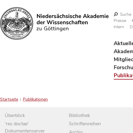
Suche
Presse
Intern
D
Suchen
Aktuell
Akadem
Mitglie
Forsch
Publika
Startseite
Publikationen
Überblick
Bibliothek
'res doctae'
Schriftenreihen
Dokumentenserver
Archiv