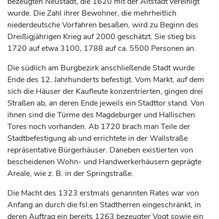
bezeugten
Neustadt
, die 1620 mit der Altstadt vereinigt
wurde. Die Zahl ihrer Bewohner, die mehrheitlich
niederdeutsche Vorfahren besaßen, wird zu Beginn des
Dreißigjährigen Krieg auf 2000 geschätzt. Sie stieg bis
1720 auf etwa 3100, 1788 auf ca. 5500 Personen an.
Die südlich am Burgbezirk anschließende Stadt wurde
Ende des 12.
Jahrhunderts
befestigt. Vom Markt, auf dem
sich die Häuser der Kaufleute konzentrierten, gingen drei
Straßen ab, an deren Ende jeweils ein Stadttor stand. Von
ihnen sind die Türme des Magdeburger und Hallischen
Tores noch vorhanden. Ab 1720 brach man Teile der
Stadtbefestigung ab und errichtete in der Wallstraße
repräsentative Bürgerhäuser. Daneben existierten von
bescheidenen Wohn- und Handwerkerhäusern geprägte
Areale, wie z. B. in der Springstraße.
Die Macht des 1323 erstmals genannten Rates war von
Anfang an durch die fsl.en Stadtherren eingeschränkt, in
deren Auftrag ein bereits 1263 bezeugter Vogt sowie ein