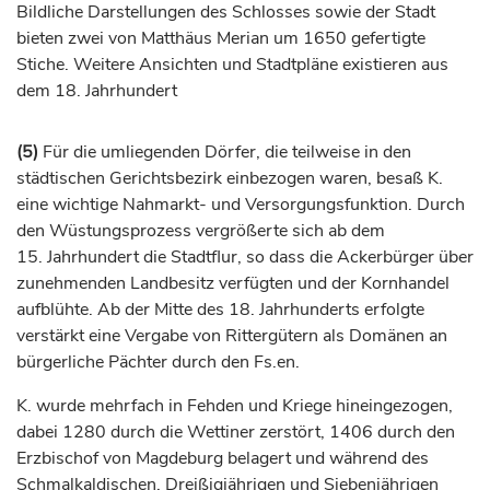
Bildliche Darstellungen des Schlosses sowie der Stadt
bieten zwei von Matthäus Merian um 1650 gefertigte
Stiche. Weitere Ansichten und Stadtpläne existieren aus
dem 18.
Jahrhundert
(5)
Für die umliegenden Dörfer, die teilweise in den
städtischen Gerichtsbezirk einbezogen waren, besaß K.
eine wichtige Nahmarkt- und Versorgungsfunktion. Durch
den Wüstungsprozess vergrößerte sich ab dem
15.
Jahrhundert
die Stadtflur, so dass die Ackerbürger über
zunehmenden Landbesitz verfügten und der Kornhandel
aufblühte. Ab der Mitte des 18.
Jahrhunderts
erfolgte
verstärkt eine Vergabe von Rittergütern als Domänen an
bürgerliche Pächter durch den Fs.en.
K. wurde mehrfach in Fehden und Kriege hineingezogen,
dabei 1280 durch die Wettiner zerstört, 1406 durch den
Erzbischof
von
Magdeburg
belagert und während des
Schmalkaldischen, Dreißigjährigen und Siebenjährigen