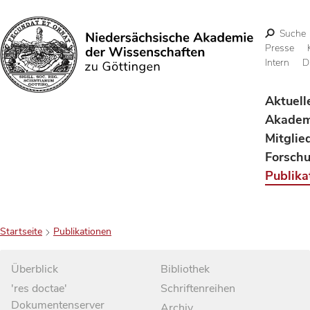
Suche
Presse
Intern
D
Suchen
Aktuell
Akadem
Mitglie
Forsch
Publika
Startseite
Publikationen
Überblick
Bibliothek
'res doctae'
Schriftenreihen
Dokumentenserver
Archiv