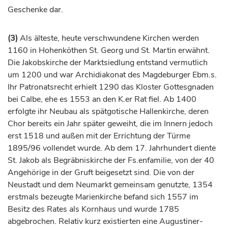
Geschenke dar.
(3)
Als älteste, heute verschwundene Kirchen werden
1160 in Hohenköthen St. Georg und St. Martin erwähnt.
Die Jakobskirche der Marktsiedlung entstand vermutlich
um 1200 und war Archidiakonat des Magdeburger Ebm.s.
Ihr Patronatsrecht erhielt 1290 das Kloster Gottesgnaden
bei
Calbe
, ehe es 1553 an den K.er Rat fiel. Ab 1400
erfolgte ihr Neubau als spätgotische Hallenkirche, deren
Chor bereits ein Jahr später geweiht, die im Innern jedoch
erst 1518 und außen mit der Errichtung der Türme
1895/96 vollendet wurde. Ab dem 17.
Jahrhundert
diente
St. Jakob als Begräbniskirche der Fs.enfamilie, von der 40
Angehörige in der Gruft beigesetzt sind. Die von der
Neustadt
und dem Neumarkt gemeinsam genutzte, 1354
erstmals bezeugte Marienkirche befand sich 1557 im
Besitz des Rates als Kornhaus und wurde 1785
abgebrochen. Relativ kurz existierten eine Augustiner-