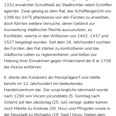
1332 erwähnter Schultheiß als Stadtrichter nebst Schöffen
agierten. Zwar gelang es dem Rat, das Schöffengericht von
1396 bis 1475 pfandweise von den
Fürsten
zu erwerben,
doch führten weitere Versuche, deren Geldnot zur
Ausweitung städtischer Rechte auszunutzen, zu
Konflikten, welche in den Willküren von 1402, 1437 und
1527 beigelegt wurden. Seit dem 16.
Jahrhundert
suchten
die
Fürsten
, den Rat stärker zu kontrollieren und das
städtische Leben zu reglementieren, und ließen zur
Hebung ihrer Einnahmen gegen Widerstand der K.er 1708
die Akzise einführen.
K. diente den Askaniern als Münzprägeort und stellte
bereits im 12.
Jahrhundert
ein bedeutendes
Handelszentrum dar. Der ursprüngliche Jahrmarkt wurde
nach 1290 von Vocem jocunditatis (5. Sonntag nach
Ostern) auf den Jakobstag (25. Juli) verlegt, später kamen
noch Märkte zu Andreas (30. Nov.) und Pfingsten sowie in
der
Neustadt
zu Michaelis (29. Sept.) hinzu. Neben dem