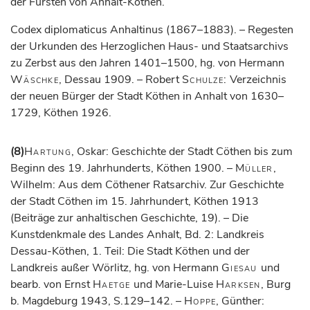
der Fürsten von Anhalt-Köthen.
Codex diplomaticus Anhaltinus (1867–1883). – Regesten
der Urkunden des Herzoglichen Haus- und Staatsarchivs
zu Zerbst aus den Jahren 1401–1500, hg. von Hermann
Wäschke
, Dessau 1909. – Robert
Schulze:
Verzeichnis
der neuen Bürger der Stadt Köthen in Anhalt von 1630–
1729, Köthen 1926.
(8)
Hartung
, Oskar: Geschichte der Stadt Cöthen bis zum
Beginn des 19. Jahrhunderts, Köthen 1900. –
Müller
,
Wilhelm: Aus dem Cöthener Ratsarchiv. Zur Geschichte
der Stadt Cöthen im 15. Jahrhundert, Köthen 1913
(Beiträge zur anhaltischen Geschichte, 19). – Die
Kunstdenkmale des Landes Anhalt, Bd. 2: Landkreis
Dessau-Köthen, 1. Teil: Die Stadt Köthen und der
Landkreis außer Wörlitz, hg. von Hermann
Giesau
und
bearb. von Ernst
Haetge
und Marie-Luise
Harksen
, Burg
b. Magdeburg 1943, S.129–142. –
Hoppe
, Günther: