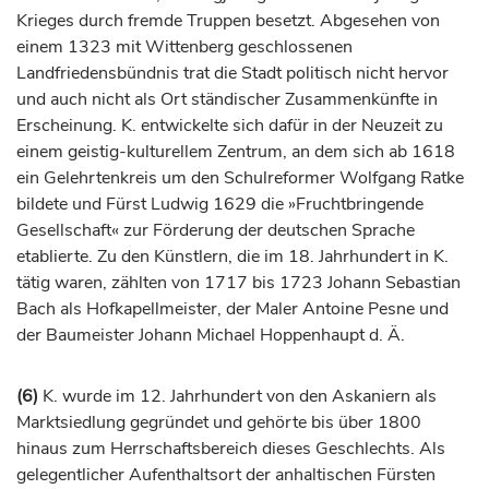
Krieges durch fremde Truppen besetzt. Abgesehen von
einem 1323 mit
Wittenberg
geschlossenen
Landfriedensbündnis trat die Stadt politisch nicht hervor
und auch nicht als Ort ständischer Zusammenkünfte in
Erscheinung. K. entwickelte sich dafür in der Neuzeit zu
einem geistig-kulturellem Zentrum, an dem sich ab 1618
ein Gelehrtenkreis um den Schulreformer Wolfgang Ratke
bildete und
Fürst
Ludwig 1629 die »Fruchtbringende
Gesellschaft« zur Förderung der deutschen Sprache
etablierte. Zu den Künstlern, die im 18.
Jahrhundert
in K.
tätig waren, zählten von 1717 bis 1723 Johann Sebastian
Bach als Hofkapellmeister, der Maler Antoine Pesne und
der Baumeister Johann Michael Hoppenhaupt d. Ä.
(6)
K. wurde im 12.
Jahrhundert
von den Askaniern als
Marktsiedlung gegründet und gehörte bis über 1800
hinaus zum Herrschaftsbereich dieses Geschlechts. Als
gelegentlicher Aufenthaltsort der anhaltischen
Fürsten