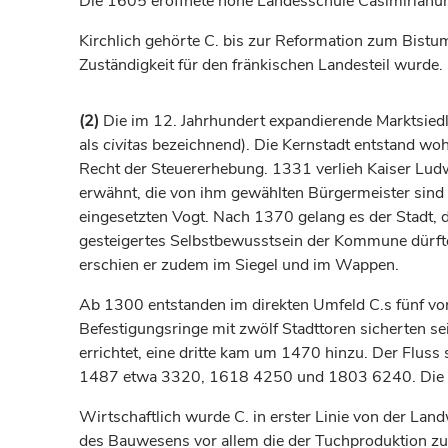
Die 1605 eröffnete hohe Landesschule Casimirianum 
Kirchlich gehörte C. bis zur Reformation zum
Bistu
Zuständigkeit für den fränkischen Landesteil wurde
(2)
Die im 12.
Jahrhundert
expandierende Marktsiedlu
als
civitas
bezeichnend). Die Kernstadt entstand woh
Recht der Steuererhebung. 1331 verlieh
Kaiser
Ludwi
erwähnt, die von ihm gewählten Bürgermeister sind
eingesetzten Vogt. Nach 1370 gelang es der Stadt, da
gesteigertes Selbstbewusstsein der Kommune dürfte
erschien er zudem im Siegel und im Wappen.
Ab 1300 entstanden im direkten Umfeld C.s fünf vo
Befestigungsringe mit zwölf Stadttoren sicherten s
errichtet, eine dritte kam um 1470 hinzu. Der Flus
1487 etwa 3320, 1618 4250 und 1803 6240. Die Be
Wirtschaftlich wurde C. in erster Linie von der L
des Bauwesens vor allem die der Tuchproduktion zu