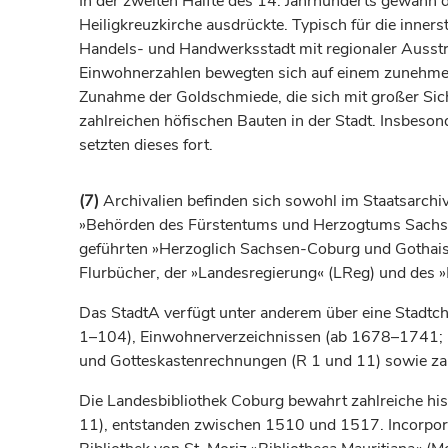
In der zweiten Hälfte des 14.
Jahrhunderts
gewann di
Heiligkreuzkirche ausdrückte. Typisch für die inner
Handels- und Handwerksstadt mit regionaler Ausstra
Einwohnerzahlen bewegten sich auf einem zunehme
Zunahme der Goldschmiede, die sich mit großer Siche
zahlreichen höfischen Bauten in der Stadt. Insbeso
setzten dieses fort.
(7)
Archivalien befinden sich sowohl im Staatsarchiv
»Behörden des Fürstentums und Herzogtums Sachse
geführten »Herzoglich Sachsen-Coburg und Gothaisc
Flurbücher, der »Landesregierung« (LReg) und des 
Das StadtA verfügt unter anderem über eine Stadt
1–104), Einwohnerverzeichnissen (ab 1678–1741;
und Gotteskastenrechnungen (R 1 und 11) sowie zah
Die Landesbibliothek Coburg bewahrt zahlreiche his
11), entstanden zwischen 1510 und 1517. Incorpori