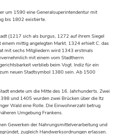
 der um 1590 eine Generalsuperintendentur mit
g bis 1802 existierte.
adt (1217 sich als
burgus
, 1272 auf ihrem Siegel
einem mittig angelegten Markt. 1324 erhielt C. das
at mit sechs Mitgliedern wird 1343 erstmals
invernehmlich mit einem vom Stadtherrn
richtsbarkeit verblieb beim Vogt. Indiz für ein
s, zum neuen Stadtsymbol 1380 sein. Ab 1500
tadt endete um die Mitte des 16.
Jahrhunderts
. Zwei
1398 und 1405 wurden zwei Brücken über die Itz
inger Wald eine Rolle. Die Einwohnerzahl betrug
 näheren Umgebung Frankens.
schen Gewerken der Nahrungsmittelverarbeitung und
egründet, zugleich Handwerksordnungen erlassen.