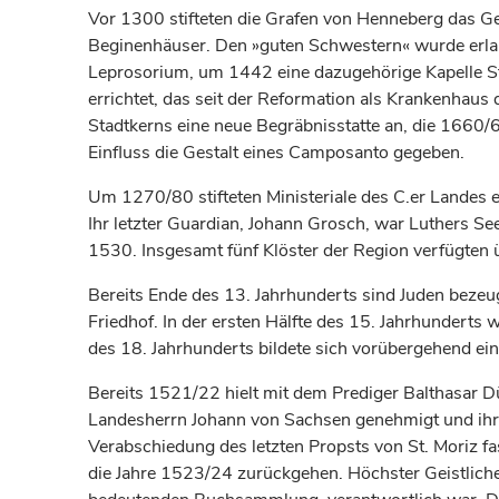
Vor 1300 stifteten die
Grafen
von Henneberg das Geo
Beginenhäuser. Den »guten Schwestern« wurde erlaub
Leprosorium, um 1442 eine dazugehörige Kapelle St
errichtet, das seit der Reformation als Krankenhau
Stadtkerns eine neue Begräbnisstatte an, die 1660/
Einfluss die Gestalt eines Camposanto gegeben.
Um 1270/80 stifteten Ministeriale des C.er Landes e
Ihr letzter Guardian, Johann Grosch, war Luthers 
1530. Insgesamt fünf Klöster der Region verfügten ü
Bereits Ende des 13.
Jahrhunderts
sind Juden bezeu
Friedhof. In der ersten Hälfte des 15.
Jahrhunderts
wu
des 18.
Jahrhunderts
bildete sich vorübergehend ei
Bereits 1521/22 hielt mit dem Prediger Balthasar 
Landesherrn Johann von Sachsen genehmigt und ihre
Verabschiedung des letzten Propsts von St. Moriz fa
die Jahre 1523/24 zurückgehen. Höchster Geistlicher 