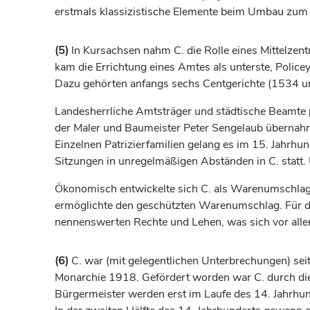
erstmals klassizistische Elemente beim Umbau zum
(5)
In Kursachsen nahm C. die Rolle eines Mittelzen
kam die Errichtung eines Amtes als unterste, Pol
Dazu gehörten anfangs sechs Centgerichte (1534 u
Landesherrliche Amtsträger und städtische Beamte 
der Maler und Baumeister Peter Sengelaub übernahme
Einzelnen Patrizierfamilien gelang es im 15.
Jahrhun
Sitzungen in unregelmäßigen Abständen in C. statt
Ökonomisch entwickelte sich C. als Warenumschlagp
ermöglichte den geschützten Warenumschlag. Für d
nennenswerten Rechte und Lehen, was sich vor alle
(6)
C. war (mit gelegentlichen Unterbrechungen) sei
Monarchie 1918. Gefördert worden war C. durch d
Bürgermeister werden erst im Laufe des 14.
Jahrhu