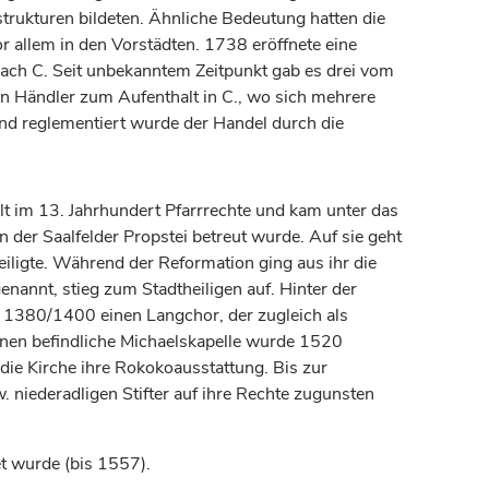
rukturen bildeten. Ähnliche Bedeutung hatten die
r allem in den Vorstädten. 1738 eröffnete eine
h C. Seit unbekanntem Zeitpunkt gab es drei vom
en Händler zum Aufenthalt in C., wo sich mehrere
 reglementiert wurde der Handel durch die
lt im 13.
Jahrhundert
Pfarrrechte und kam unter das
n der Saalfelder Propstei betreut wurde. Auf sie geht
eiligte. Während der Reformation ging aus ihr die
enannt, stieg zum Stadtheiligen auf. Hinter der
um 1380/1400 einen Langchor, der zugleich als
hnen befindliche Michaelskapelle wurde 1520
ie Kirche ihre Rokokoausstattung. Bis zur
. niederadligen Stifter auf ihre Rechte zugunsten
et wurde (bis 1557).