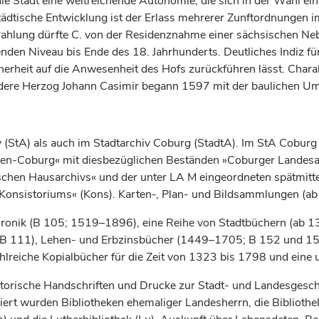
e Stadt eine weitreichende Autonomie, die sich in der Wahl e
städtische Entwicklung ist der Erlass mehrerer Zunftordnungen 
hlung dürfte C. von der Residenznahme einer sächsischen Neben
nden Niveau bis Ende des 18.
Jahrhunderts
. Deutliches Indiz f
rheit auf die Anwesenheit des Hofs zurückführen lässt. Charakt
ndere
Herzog
Johann Casimir begann 1597 mit der baulichen Umf
 (StA) als auch im Stadtarchiv Coburg (StadtA). Im StA Coburg 
n-Coburg« mit diesbezüglichen Beständen »Coburger Landesarc
hen Hausarchivs« und der unter LA M eingeordneten spätmittela
»Konsistoriums« (Kons). Karten-, Plan- und Bildsammlungen (ab
chronik (B 105; 1519–1896), eine Reihe von Stadtbüchern (ab
 B 111), Lehen- und Erbzinsbücher (1449–1705; B 152 und 15
lreiche Kopialbücher für die Zeit von 1323 bis 1798 und eine
torische Handschriften und Drucke zur Stadt- und Landesgeschi
ert wurden Bibliotheken ehemaliger Landesherrn, die Biblioth