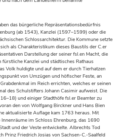
te und nach dem Landesherrn benannte
en das bürgerliche Repräsentationsbedürfnis
hrenburg (ab 1543), Kanzlei (1597–1599) oder die
ächsischen Schlossarchitektur. Die Kommune setzte
ch als Charakteristikum dieses Baustils der C.er
ntativen Darstellung der seiner fsl.en Macht, die
ch
fürstliche
Kanzlei und städtisches Rathaus
as Volk huldigte und auf dem er durch Tierhatzen
angspunkt von Umzügen und höfischer Feste, an
Grabdenkmal im Reich errichten, welches er seinen
kmal des Schulstifters Johann Casimir aufweist. Die
6–18) und einiger Stadthöfe fsl.er Beamter zu
en voran den von Wolfgang Birckner und Hans Bien
ne aktualisierte Auflage kam 1763 heraus. Mit
ge Innenräume im Schloss Ehrenburg, das 1690
tadt und der Veste entwickelte. Albrechts Tod
 Prinz Friedrich Josias von Sachsen-C.-Saalfeld