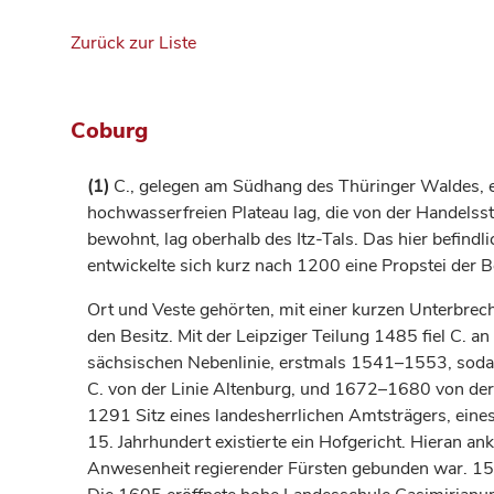
Zurück zur Liste
Coburg
(1)
C., gelegen am Südhang des Thüringer Waldes, ent
hochwasserfreien Plateau lag, die von der Handels
bewohnt, lag oberhalb des Itz-Tals. Das hier befind
entwickelte sich kurz nach 1200 eine Propstei der B
Ort und Veste gehörten, mit einer kurzen Unterbr
den Besitz. Mit der Leipziger Teilung 1485 fiel C. a
sächsischen Nebenlinie, erstmals 1541–1553, so
C. von der Linie
Altenburg
, und 1672–1680 von der
1291 Sitz eines landesherrlichen Amtsträgers, eines 
15.
Jahrhundert
existierte ein Hofgericht. Hieran a
Anwesenheit regierender Fürsten gebunden war. 1598