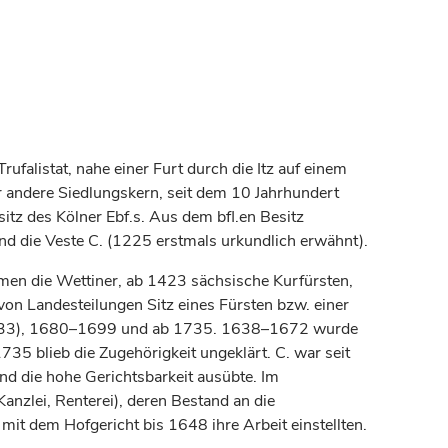
falistat, nahe einer Furt durch die Itz auf einem
r andere Siedlungskern, seit dem 10
Jahrhundert
itz des Kölner Ebf.s. Aus dem bfl.en Besitz
 und die Veste C. (1225 erstmals urkundlich erwähnt).
en die Wettiner, ab 1423 sächsische
Kurfürsten
,
 von Landesteilungen Sitz eines Fürsten bzw. einer
1633), 1680–1699 und ab 1735. 1638–1672 wurde
35 blieb die Zugehörigkeit ungeklärt. C. war seit
und die hohe Gerichtsbarkeit ausübte. Im
anzlei, Renterei), deren Bestand an die
it dem Hofgericht bis 1648 ihre Arbeit einstellten.