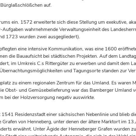
 Bürglaßschlößchen auf.
trums ein. 1572 erweiterte sich diese Stellung um exekutive, a
icey-Aufgaben wahrnehmende Verwaltungseinheit des Landesherr
nd 1723 wurden zwei ausgegliedert).
pflegten eine intensive Kommunikation, was eine 1600 eröffnet
n die Bauaufsicht bei städtischen Projekten. Auf dem Landtag 
dert
, im Umkreis C.s Rittergüter zu erwerben und damit dem 
. Übernachtungsmöglichkeiten und Tagungsorte standen zur Ve
latz zu einem regionalen Zentrum für das Umland. Es waren M
ie Obst- und Gemüsebelieferung war das Bamberger Umland von
m bei der Holzversorgung negativ auswirkte.
t 1541 Residenzstadt einer sächsischen Nebenlinie und blieb d
ie
Grafen
von Henneberg, unter denen der ältere Marktort im 13
nderts
erwähnt. Unter Ägide der Henneberger
Grafen
wurden zud