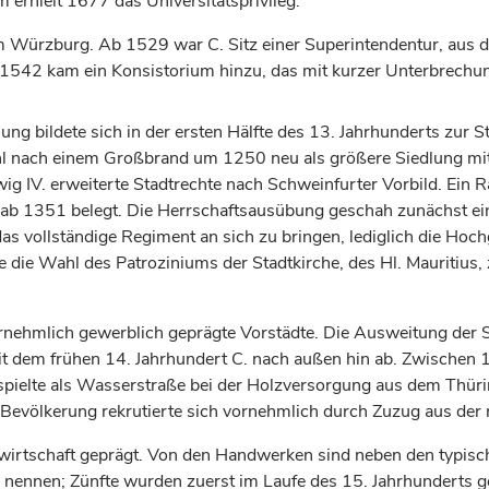
erhielt 1677 das Universitätsprivileg.
m
Würzburg
. Ab 1529 war C. Sitz einer Superintendentur, aus
. 1542 kam ein Konsistorium hinzu, das mit kurzer Unterbrechun
ng bildete sich in der ersten Hälfte des 13.
Jahrhunderts
zur St
l nach einem Großbrand um 1250 neu als größere Siedlung mit 
g IV. erweiterte Stadtrechte nach Schweinfurter Vorbild. Ein R
 ab 1351 belegt. Die Herrschaftsausübung geschah zunächst e
s vollständige Regiment an sich zu bringen, lediglich die Hochge
 die Wahl des Patroziniums der Stadtkirche, des Hl. Mauritiu
rnehmlich gewerblich geprägte Vorstädte. Die Ausweitung der S
eit dem frühen 14.
Jahrhundert
C. nach außen hin ab. Zwischen 
s spielte als Wasserstraße bei der Holzversorgung aus dem Thür
völkerung rekrutierte sich vornehmlich durch Zuzug aus der
andwirtschaft geprägt. Von den Handwerken sind neben den typi
 nennen; Zünfte wurden zuerst im Laufe des 15.
Jahrhunderts
g