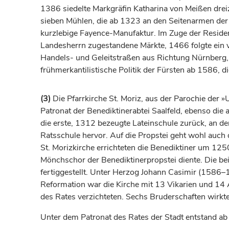
1386 siedelte
Markgräfin
Katharina von
Meißen
drei
sieben Mühlen, die ab 1323 an den Seitenarmen der 
kurzlebige Fayence-Manufaktur. Im Zuge der Resi
Landesherrn zugestandene Märkte, 1466 folgte ein v
Handels- und Geleitstraßen aus Richtung Nürnberg,
frühmerkantilistische Politik der Fürsten ab 1586, 
(3)
Die Pfarrkirche St. Moriz, aus der Parochie der »
Patronat der Benediktinerabtei
Saalfeld
, ebenso die 
die erste, 1312 bezeugte Lateinschule zurück, an de
Ratsschule hervor. Auf die Propstei geht wohl auch 
St. Morizkirche errichteten die Benediktiner um 12
Mönchschor der Benediktinerpropstei diente. Die b
fertiggestellt. Unter
Herzog
Johann Casimir (1586–16
Reformation war die Kirche mit 13 Vikarien und 14 A
des Rates verzichteten. Sechs Bruderschaften wirkten
Unter dem Patronat des Rates der Stadt entstand ab 