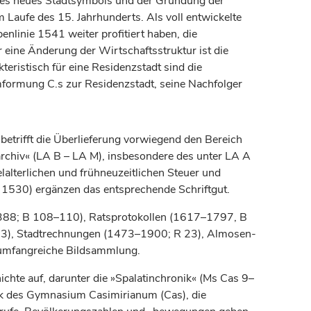
ines neues Stadtsymbols und der Gründung der
im Laufe des 15.
Jahrhunderts
. Als voll entwickelte
linie 1541 weiter profitiert haben, die
ür eine Änderung der Wirtschaftsstruktur ist die
eristisch für eine Residenzstadt sind die
ormung C.s zur Residenzstadt, seine Nachfolger
betrifft die Überlieferung vorwiegend den Bereich
hiv« (LA B – LA M), insbesondere des unter LA A
lterlichen und frühneuzeitlichen Steuer und
 1530) ergänzen das entsprechende Schriftgut.
 1388; B 108–110), Ratsprotokollen (1617–1797, B
3), Stadtrechnungen (1473–1900; R 23), Almosen-
 umfangreiche Bildsammlung.
chte auf, darunter die »Spalatinchronik« (Ms Cas 9–
ek des Gymnasium Casimirianum (Cas), die