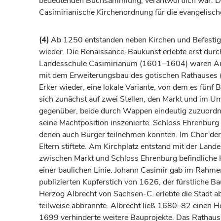
bedeutenden Buchsammlung, verantwortlich war. De
Casimirianische Kirchenordnung für die evangelisch
(4)
Ab 1250 entstanden neben Kirchen und Befestig
wieder. Die Renaissance-Baukunst erlebte erst durc
Landesschule Casimirianum (1601–1604) waren Ausd
mit dem Erweiterungsbau des gotischen Rathauses (1
Erker wieder, eine lokale Variante, von dem es fünf B
sich zunächst auf zwei Stellen, den Markt und im U
gegenüber, beide durch Wappen eindeutig zuzuor
seine Machtposition inszenierte. Schloss Ehrenbur
denen auch Bürger teilnehmen konnten. Im Chor der
Eltern stiftete. Am Kirchplatz entstand mit der Lande
zwischen Markt und Schloss Ehrenburg befindliche 
einer baulichen Linie. Johann Casimir gab im Rahme
publizierten Kupferstich von 1626, der
fürstliche
Bau
Herzog
Albrecht von Sachsen-C. erlebte die Stadt 
teilweise abbrannte. Albrecht ließ 1680–82 einen H
1699 verhinderte weitere Bauprojekte. Das Rathaus