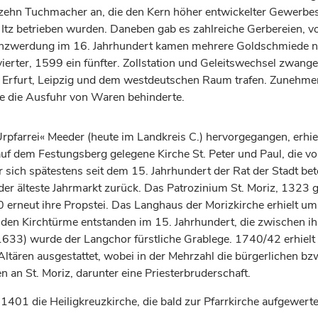
zehn Tuchmacher an, die den Kern höher entwickelter Gewerbest
Itz betrieben wurden. Daneben gab es zahlreiche Gerbereien, vo
denzwerdung im 16.
Jahrhundert
kamen mehrere Goldschmiede nac
ierter, 1599 ein fünfter. Zollstation und Geleitswechsel zwang
 Erfurt,
Leipzig
und dem westdeutschen Raum trafen. Zunehmend
die die Ausfuhr von
Waren
behinderte.
Urpfarrei« Meeder (heute im Landkreis C.) hervorgegangen, erhie
auf dem Festungsberg gelegene Kirche St. Peter und Paul, die vo
r sich spätestens seit dem 15.
Jahrhundert
der Rat der Stadt bet
der älteste Jahrmarkt zurück. Das Patrozinium St. Moriz, 1323 g
50 erneut ihre Propstei. Das Langhaus der Morizkirche erhielt 
eiden Kirchtürme entstanden im 15.
Jahrhundert
, die zwischen i
33) wurde der Langchor fürstliche Grablege. 1740/42 erhielt d
ltären ausgestattet, wobei in der Mehrzahl die bürgerlichen bzw
 an St. Moriz, darunter eine Priesterbruderschaft.
1401 die Heiligkreuzkirche, die bald zur Pfarrkirche aufgewert