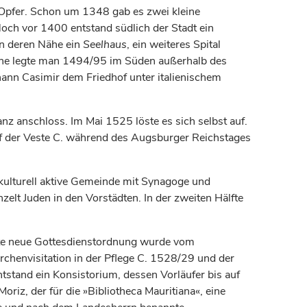
Opfer. Schon um 1348 gab es zwei kleine
och vor 1400 entstand südlich der Stadt ein
in deren Nähe ein
Seelhaus
, ein weiteres Spital
irche legte man 1494/95 im Süden außerhalb des
ann Casimir dem Friedhof unter italienischem
z anschloss. Im Mai 1525 löste es sich selbst auf.
uf der Veste C. während des Augsburger Reichstages
d kulturell aktive Gemeinde mit Synagoge und
elt Juden in den Vorstädten. In der zweiten Hälfte
sste neue Gottesdienstordnung wurde vom
henvisitation in der Pflege C. 1528/29 und der
tstand ein Konsistorium, dessen Vorläufer bis auf
riz, der für die »Bibliotheca Mauritiana«, eine