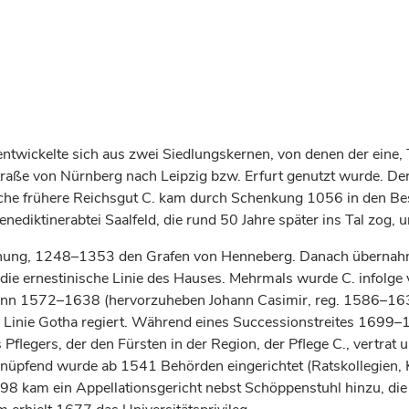
wickelte sich aus zwei Siedlungskernen, von denen der eine, Tru
straße von Nürnberg nach
Leipzig
bzw. Erfurt genutzt wurde. De
liche frühere Reichsgut C. kam durch Schenkung 1056 in den Bes
enediktinerabtei
Saalfeld
, die rund 50 Jahre später ins Tal zog,
echung, 1248–1353 den
Grafen
von Henneberg. Danach übernahm
n die ernestinische Linie des Hauses. Mehrmals wurde C. infolge
dann 1572–1638 (hervorzuheben Johann Casimir, reg. 1586–
 Linie
Gotha
regiert. Während eines Successionstreites 1699–17
Pflegers, der den Fürsten in der Region, der Pflege C., vertrat 
nknüpfend wurde ab 1541 Behörden eingerichtet (Ratskollegien, K
 kam ein Appellationsgericht nebst Schöppenstuhl hinzu, die m