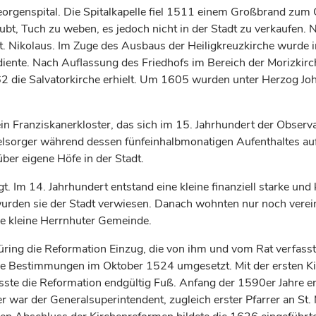
rgenspital. Die Spitalkapelle fiel 1511 einem Großbrand zum 
t, Tuch zu weben, es jedoch nicht in der Stadt zu verkaufen. N
. Nikolaus. Im Zuge des Ausbaus der Heiligkreuzkirche wurde 
s diente. Nach Auflassung des Friedhofs im Bereich der Morizk
62 die Salvatorkirche erhielt. Um 1605 wurden unter
Herzog
Joh
in Franziskanerkloster, das sich im 15.
Jahrhundert
der Observan
Seelsorger während dessen fünfeinhalbmonatigen Aufenthaltes a
ber eigene Höfe in der Stadt.
gt. Im 14.
Jahrhundert
entstand eine kleine finanziell starke un
rden sie der Stadt verwiesen. Danach wohnten nur noch vereinz
ne kleine Herrnhuter Gemeinde.
Düring die Reformation Einzug, die von ihm und vom Rat verfa
 Bestimmungen im Oktober 1524 umgesetzt. Mit der ersten Kirc
sste die Reformation endgültig Fuß. Anfang der 1590er Jahre en
war der Generalsuperintendent, zugleich erster Pfarrer an St. Mo