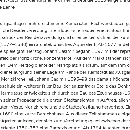
n Abschluss der Kirchenreformen bildete die 1626 eingeführ
e Lehre.
ungsanlagen mehrere steinerne Kemenaten. Fachwerkbauten gab
h die Residenzwerdung ihre Blüte. Fsl.e Bauten wie Schloss E
ruck der Residenzwerdung und orientierten sich an der kurs
577–1580) ein architektonisches Äquivalent. Ab 1577 findet si
eispiele gibt.
Herzog
Johann Casimir begann 1597 mit der repräse
mfeld der Morizkirche, konzentrierte. Auf dem Markt standen si
dnen. Dem
Herzog
diente der Marktplatz als Raum, auf dem ihm d
g diente aufgrund seiner Lage am Rande der Kernstadt als Ausg
 Morizkirche ließ Johann Casimir 1595–98 das damals höchste 
sschule ein weiterer fsl.er Bau, der an zentraler Stelle das Den
Herrngasse entwickelte sich durch den Bau des Zeughauses (161
n seiner Propaganda die ersten Stadtansichten in Auftrag, all
ten, Veste, Morizkirche und die Stadtbefestigung hervorhob. Ei
ab 1680 eine kurze Barockphase. Aus dieser Zeit stammen eini
ofgarten anlegen, der sich zum Verbindungsglied zwischen der S
 erlebte 1750–752 eine Barockisierung. Ab 1794 tauchten durch