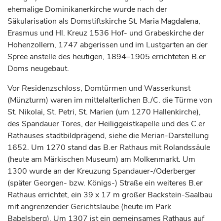
ehemalige Dominikanerkirche wurde nach der
Säkularisation als Domstiftskirche St. Maria Magdalena,
Erasmus und Hl. Kreuz 1536 Hof- und Grabeskirche der
Hohenzollern, 1747 abgerissen und im Lustgarten an der
Spree anstelle des heutigen, 1894–1905 errichteten B.er
Doms neugebaut.
Vor Residenzschloss, Domtürmen und Wasserkunst
(Münzturm) waren im mittelalterlichen B./C. die Türme von
St. Nikolai, St. Petri, St. Marien (um 1270 Hallenkirche),
des Spandauer Tores, der Heiliggeistkapelle und des C.er
Rathauses stadtbildprägend, siehe die Merian-Darstellung
1652. Um 1270 stand das B.er Rathaus mit Rolandssäule
(heute am Märkischen Museum) am Molkenmarkt. Um
1300 wurde an der Kreuzung Spandauer-/Oderberger
(später Georgen- bzw. Königs-) Straße ein weiteres B.er
Rathaus errichtet, ein 39 x 17 m großer Backstein-Saalbau
mit angrenzender Gerichtslaube (heute im Park
Babelsberg). Um 1307 ist ein gemeinsames Rathaus auf