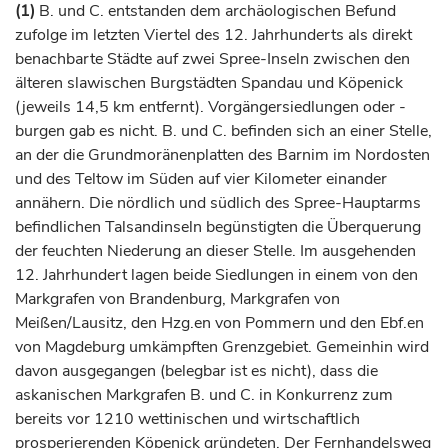
(1)
B. und C. entstanden dem archäologischen Befund
zufolge im letzten Viertel des 12.
Jahrhunderts
als direkt
benachbarte Städte auf zwei Spree-Inseln zwischen den
älteren slawischen Burgstädten
Spandau
und Köpenick
(jeweils 14,5 km entfernt). Vorgängersiedlungen oder -
burgen gab es nicht. B. und C. befinden sich an einer Stelle,
an der die Grundmoränenplatten des Barnim im Nordosten
und des Teltow im Süden auf vier Kilometer einander
annähern. Die nördlich und südlich des Spree-Hauptarms
befindlichen Talsandinseln begünstigten die Überquerung
der feuchten Niederung an dieser Stelle. Im ausgehenden
12.
Jahrhundert
lagen beide Siedlungen in einem von den
Markgrafen
von Brandenburg,
Markgrafen
von
Meißen/Lausitz, den Hzg.en von Pommern und den Ebf.en
von
Magdeburg
umkämpften Grenzgebiet. Gemeinhin wird
davon ausgegangen (belegbar ist es nicht), dass die
askanischen
Markgrafen
B. und C. in Konkurrenz zum
bereits vor 1210 wettinischen und wirtschaftlich
prosperierenden Köpenick gründeten. Der Fernhandelsweg