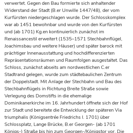
verwertet. Gegen den Bau formierte sich anhaltender
Widerstand der Stadt (B.er Unwille 1447/48), der vom
Kurfürsten
niedergeschlagen wurde. Der Schlosskomplex
war ab 1451 bewohnbar und wurde von den
Kurfürsten
und (ab 1701) Kg.en kontinuierlich zunächst im
Renaissancestil erweitert (1535–1571 Stechbahnflügel,
Joachimsbau und weitere Häuser) und später barock mit
prächtiger Innenausstattung und hochdifferenzierten
Repräsentationsräumen und Raumfolgen ausgestaltet. Das
Schloss, zunächst abseits am nordwestlichen C.er
Stadtrand gelegen, wurde zum städtebaulichen Zentrum
der Doppelstadt. Mit Anlage der Stechbahn und Bau des
Stechbahnflügels in Richtung Breite Straße sowie
Verlegung des Domstifts in die ehemalige
Dominikanerkirche im 16.
Jahrhundert
öffnete sich der Hof
zur Stadt und bereitete die Entwicklung der späteren Via
triumphalis (Königsentrée Friedrichs I. 1701) über
Schlossplatz, Lange Brücke, B.er Georgen- (ab 1701
Königs-) Straße bis hin zum Georgen-/Königstor vor. Die