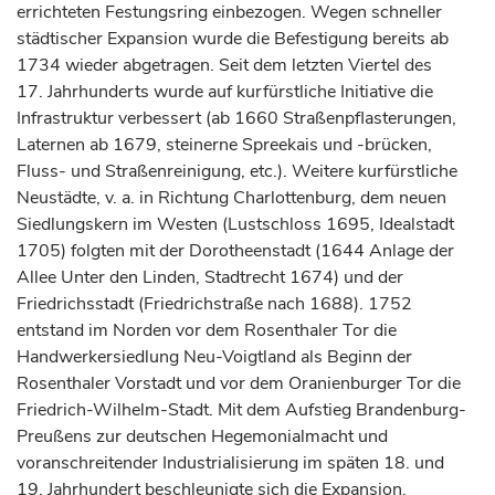
errichteten Festungsring einbezogen. Wegen schneller
städtischer Expansion wurde die Befestigung bereits ab
1734 wieder abgetragen. Seit dem letzten Viertel des
17.
Jahrhunderts
wurde auf
kurfürstliche
Initiative die
Infrastruktur verbessert (ab 1660 Straßenpflasterungen,
Laternen ab 1679, steinerne Spreekais und -brücken,
Fluss- und Straßenreinigung, etc.). Weitere
kurfürstliche
Neustädte, v. a. in Richtung Charlottenburg, dem neuen
Siedlungskern im Westen (Lustschloss 1695, Idealstadt
1705) folgten mit der Dorotheenstadt (1644 Anlage der
Allee Unter den Linden, Stadtrecht 1674) und der
Friedrichsstadt (Friedrichstraße nach 1688). 1752
entstand im Norden vor dem Rosenthaler Tor die
Handwerkersiedlung Neu-Voigtland als Beginn der
Rosenthaler Vorstadt und vor dem Oranienburger Tor die
Friedrich-Wilhelm-Stadt. Mit dem Aufstieg Brandenburg-
Preußens zur deutschen Hegemonialmacht und
voranschreitender Industrialisierung im späten 18. und
19.
Jahrhundert
beschleunigte sich die Expansion.