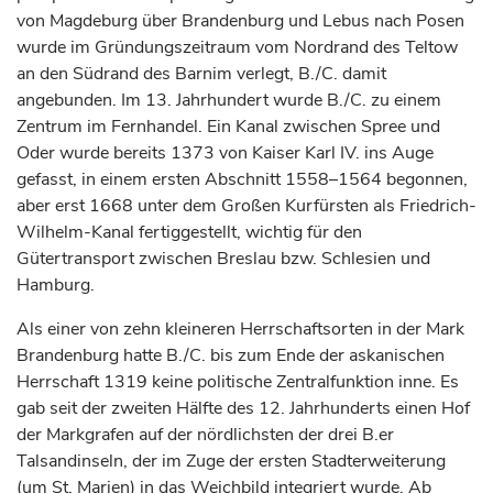
von
Magdeburg
über Brandenburg und
Lebus
nach Posen
wurde im Gründungszeitraum vom Nordrand des Teltow
an den Südrand des Barnim verlegt, B./C. damit
angebunden. Im 13.
Jahrhundert
wurde B./C. zu einem
Zentrum im Fernhandel. Ein Kanal zwischen Spree und
Oder wurde bereits 1373 von
Kaiser
Karl IV. ins Auge
gefasst, in einem ersten Abschnitt 1558–1564 begonnen,
aber erst 1668 unter dem Großen Kurfürsten als Friedrich-
Wilhelm-Kanal fertiggestellt, wichtig für den
Gütertransport zwischen Breslau bzw. Schlesien und
Hamburg.
Als einer von zehn kleineren Herrschaftsorten in der Mark
Brandenburg hatte B./C. bis zum Ende der askanischen
Herrschaft 1319 keine politische Zentralfunktion inne. Es
gab seit der zweiten Hälfte des 12.
Jahrhunderts
einen Hof
der
Markgrafen
auf der nördlichsten der drei B.er
Talsandinseln, der im Zuge der ersten Stadterweiterung
(um St. Marien) in das Weichbild integriert wurde. Ab