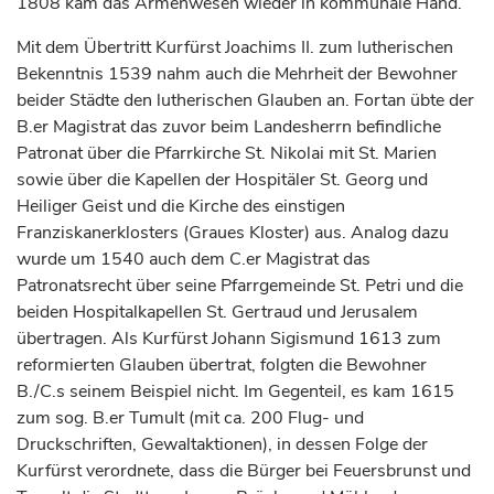
1808 kam das Armenwesen wieder in kommunale Hand.
Mit dem Übertritt
Kurfürst
Joachims II. zum lutherischen
Bekenntnis 1539 nahm auch die Mehrheit der Bewohner
beider Städte den lutherischen Glauben an. Fortan übte der
B.er Magistrat das zuvor beim Landesherrn befindliche
Patronat über die Pfarrkirche St. Nikolai mit St. Marien
sowie über die Kapellen der Hospitäler St. Georg und
Heiliger Geist und die Kirche des einstigen
Franziskanerklosters (Graues Kloster) aus. Analog dazu
wurde um 1540 auch dem C.er Magistrat das
Patronatsrecht über seine Pfarrgemeinde St. Petri und die
beiden Hospitalkapellen St. Gertraud und Jerusalem
übertragen. Als
Kurfürst
Johann Sigismund 1613 zum
reformierten Glauben übertrat, folgten die Bewohner
B./C.s seinem Beispiel nicht. Im Gegenteil, es kam 1615
zum sog. B.er Tumult (mit ca. 200 Flug- und
Druckschriften, Gewaltaktionen), in dessen Folge der
Kurfürst
verordnete, dass die Bürger bei Feuersbrunst und