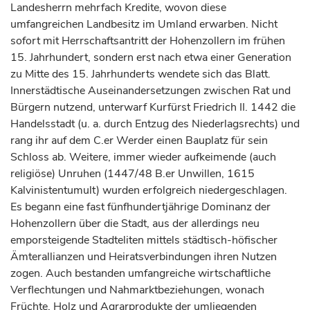
Landesherrn mehrfach Kredite, wovon diese
umfangreichen Landbesitz im Umland erwarben. Nicht
sofort mit Herrschaftsantritt der Hohenzollern im frühen
15.
Jahrhundert
, sondern erst nach etwa einer Generation
zu Mitte des 15.
Jahrhunderts
wendete sich das Blatt.
Innerstädtische Auseinandersetzungen zwischen Rat und
Bürgern nutzend, unterwarf
Kurfürst
Friedrich II. 1442 die
Handelsstadt (u. a. durch Entzug des Niederlagsrechts) und
rang ihr auf dem C.er Werder einen Bauplatz für sein
Schloss ab. Weitere, immer wieder aufkeimende (auch
religiöse) Unruhen (1447/48 B.er Unwillen, 1615
Kalvinistentumult) wurden erfolgreich niedergeschlagen.
Es begann eine fast fünfhundertjährige Dominanz der
Hohenzollern über die Stadt, aus der allerdings neu
emporsteigende Stadteliten mittels städtisch-höfischer
Ämterallianzen und Heiratsverbindungen ihren Nutzen
zogen. Auch bestanden umfangreiche wirtschaftliche
Verflechtungen und Nahmarktbeziehungen, wonach
Früchte, Holz und Agrarprodukte der umliegenden