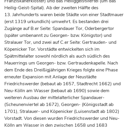
Franziskanerkloster) und das Heiliggeistviertel (um das
Heilig-Geist-Spital). Ab der zweiten Hälfte des
13.
Jahrhunderts
waren beide Städte von einer Stadtmauer
(erst 1319 urkundlich) umwehrt. Es bestanden drei
Zugänge auf B.er Seite: Spandauer Tor, Oderbergertor
(später umbenannt zu Georgen- bzw. Königstor) und
Stralauer Tor, und zwei auf C.er Seite: Gertrauden- und
Köpenicker Tor. Vorstädte entwickelten sich im
Spätmittelalter sowohl nördlich als auch südlich des
Mauerrings um Georgen- bzw. Gertraudenkapelle. Nach
dem Ende des Dreißigjährigen Krieges folgte eine Phase
erneuter Expansion mit Anlage der Neustädte
Friedrichswerder (bebaut ab 1657, Stadtrecht 1662) und
Neu-Kölln am Wasser (bebaut ab 1690) sowie dem
weiteren Ausbau der mittelalterlicher Spandauer-
(Scheunenviertel ab 1672), Georgen- (Königsstadt ab
1701), Stralauer- und Köpenicker (Luisenstadt ab 1802)
Vorstadt. Von diesen wurden Friedrichswerder und Neu-
Kölln am Wasser in den zwischen 1658 und 1683