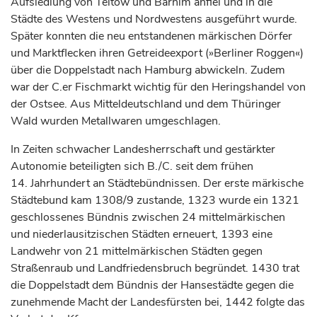
Aufsiedlung von Teltow und Barnim anfiel und in die
Städte des Westens und Nordwestens ausgeführt wurde.
Später konnten die neu entstandenen märkischen Dörfer
und Marktflecken ihren Getreideexport (»Berliner Roggen«)
über die Doppelstadt nach Hamburg abwickeln. Zudem
war der C.er Fischmarkt wichtig für den Heringshandel von
der Ostsee. Aus Mitteldeutschland und dem Thüringer
Wald wurden Metallwaren umgeschlagen.
In Zeiten schwacher Landesherrschaft und gestärkter
Autonomie beteiligten sich B./C. seit dem frühen
14.
Jahrhundert
an Städtebündnissen. Der erste märkische
Städtebund kam 1308/9 zustande, 1323 wurde ein 1321
geschlossenes Bündnis zwischen 24 mittelmärkischen
und niederlausitzischen Städten erneuert, 1393 eine
Landwehr von 21 mittelmärkischen Städten gegen
Straßenraub und Landfriedensbruch begründet. 1430 trat
die Doppelstadt dem Bündnis der Hansestädte gegen die
zunehmende Macht der Landesfürsten bei, 1442 folgte das