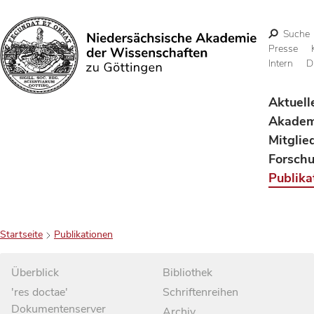
Suche
Presse
Intern
D
Suchen
Aktuell
Akadem
Mitglie
Forsch
Publika
Startseite
Publikationen
Überblick
Bibliothek
'res doctae'
Schriftenreihen
Dokumentenserver
Archiv