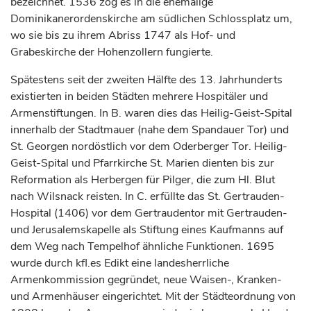
bezeichnet. 1536 zog es in die ehemalige
Dominikanerordenskirche am südlichen Schlossplatz um,
wo sie bis zu ihrem Abriss 1747 als Hof- und
Grabeskirche der Hohenzollern fungierte.
Spätestens seit der zweiten Hälfte des 13.
Jahrhunderts
existierten in beiden Städten mehrere Hospitäler und
Armenstiftungen. In B. waren dies das Heilig-Geist-Spital
innerhalb der Stadtmauer (nahe dem Spandauer Tor) und
St. Georgen nordöstlich vor dem Oderberger Tor. Heilig-
Geist-Spital und Pfarrkirche St. Marien dienten bis zur
Reformation als Herbergen für Pilger, die zum Hl. Blut
nach
Wilsnack
reisten. In C. erfüllte das St. Gertrauden-
Hospital (1406) vor dem Gertraudentor mit Gertrauden-
und Jerusalemskapelle als Stiftung eines Kaufmanns auf
dem Weg nach Tempelhof ähnliche Funktionen. 1695
wurde durch kfl.es Edikt eine landesherrliche
Armenkommission gegründet, neue Waisen-, Kranken-
und Armenhäuser eingerichtet. Mit der Städteordnung von