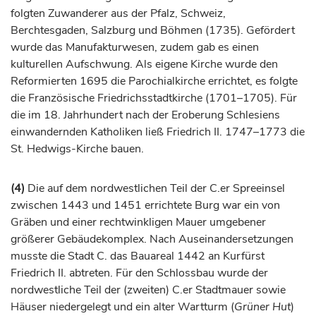
folgten Zuwanderer aus der Pfalz, Schweiz,
Berchtesgaden
,
Salzburg
und Böhmen (1735). Gefördert
wurde das Manufakturwesen, zudem gab es einen
kulturellen Aufschwung. Als eigene Kirche wurde den
Reformierten 1695 die Parochialkirche errichtet, es folgte
die Französische Friedrichsstadtkirche (1701–1705). Für
die im 18.
Jahrhundert
nach der Eroberung Schlesiens
einwandernden Katholiken ließ Friedrich II. 1747–1773 die
St. Hedwigs-Kirche bauen.
(4)
Die auf dem nordwestlichen Teil der C.er Spreeinsel
zwischen 1443 und 1451 errichtete Burg war ein von
Gräben und einer rechtwinkligen Mauer umgebener
größerer Gebäudekomplex. Nach Auseinandersetzungen
musste die Stadt C. das Bauareal 1442 an
Kurfürst
Friedrich II. abtreten. Für den Schlossbau wurde der
nordwestliche Teil der (zweiten) C.er Stadtmauer sowie
Häuser niedergelegt und ein alter Wartturm (
Grüner Hut
)