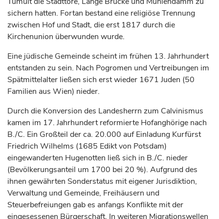
Tumult die Stadttore, Lange Brücke und Mühlendamm zu
sichern hatten. Fortan bestand eine religiöse Trennung
zwischen Hof und Stadt, die erst 1817 durch die
Kirchenunion überwunden wurde.
Eine jüdische Gemeinde scheint im frühen 13.
Jahrhundert
entstanden zu sein. Nach Pogromen und Vertreibungen im
Spätmittelalter ließen sich erst wieder 1671 Juden (50
Familien aus Wien) nieder.
Durch die Konversion des Landesherrn zum Calvinismus
kamen im 17.
Jahrhundert
reformierte Hofanghörige nach
B./C. Ein Großteil der ca. 20.000 auf Einladung
Kurfürst
Friedrich Wilhelms (1685 Edikt von Potsdam)
eingewanderten Hugenotten ließ sich in B./C. nieder
(Bevölkerungsanteil um 1700 bei 20 %). Aufgrund des
ihnen gewährten Sonderstatus mit eigener Jurisdiktion,
Verwaltung und Gemeinde, Freihäusern und
Steuerbefreiungen gab es anfangs Konflikte mit der
eingesessenen Bürgerschaft. In weiteren Migrationswellen