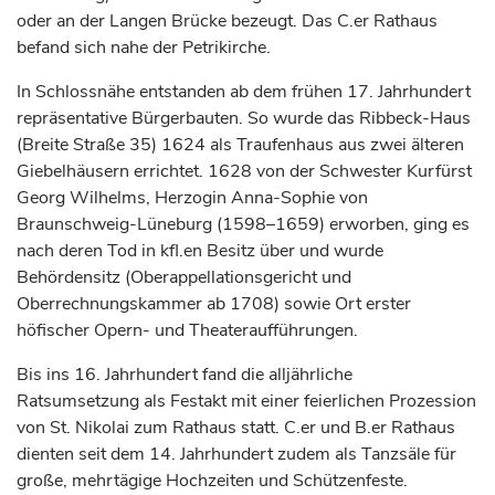
oder an der Langen Brücke bezeugt. Das C.er Rathaus
befand sich nahe der Petrikirche.
In Schlossnähe entstanden ab dem frühen 17.
Jahrhundert
repräsentative Bürgerbauten. So wurde das Ribbeck-Haus
(Breite Straße 35) 1624 als Traufenhaus aus zwei älteren
Giebelhäusern errichtet. 1628 von der Schwester
Kurfürst
Georg Wilhelms,
Herzogin
Anna-Sophie von
Braunschweig-Lüneburg (1598–1659) erworben, ging es
nach deren Tod in kfl.en Besitz über und wurde
Behördensitz (Oberappellationsgericht und
Oberrechnungskammer ab 1708) sowie Ort erster
höfischer Opern- und Theateraufführungen.
Bis ins 16.
Jahrhundert
fand die alljährliche
Ratsumsetzung als Festakt mit einer feierlichen Prozession
von St. Nikolai zum Rathaus statt. C.er und B.er Rathaus
dienten seit dem 14.
Jahrhundert
zudem als Tanzsäle für
große, mehrtägige Hochzeiten und Schützenfeste.