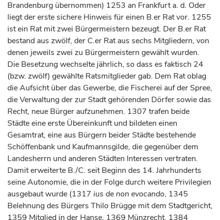
Brandenburg übernommen) 1253 an Frankfurt a. d. Oder
liegt der erste sichere Hinweis für einen B.er Rat vor. 1255
ist ein Rat mit zwei Bürgermeistern bezeugt. Der B.er Rat
bestand aus zwölf, der C.er Rat aus sechs Mitgliedern, von
denen jeweils zwei zu Bürgermeistern gewählt wurden.
Die Besetzung wechselte jährlich, so dass es faktisch 24
(bzw. zwölf) gewählte Ratsmitglieder gab. Dem Rat oblag
die Aufsicht über das Gewerbe, die Fischerei auf der Spree,
die Verwaltung der zur Stadt gehörenden Dörfer sowie das
Recht, neue Bürger aufzunehmen. 1307 trafen beide
Städte eine erste Übereinkunft und bildeten einen
Gesamtrat, eine aus Bürgern beider Städte bestehende
Schöffenbank und Kaufmannsgilde, die gegenüber dem
Landesherrn und anderen Städten Interessen vertraten.
Damit erweiterte B./C. seit Beginn des 14.
Jahrhunderts
seine Autonomie, die in der Folge durch weitere Privilegien
ausgebaut wurde (1317
ius de non evocando
, 1345
Belehnung des Bürgers Thilo Brügge mit dem Stadtgericht,
1359 Mitglied in der Hanse, 1369 Münzrecht, 1384