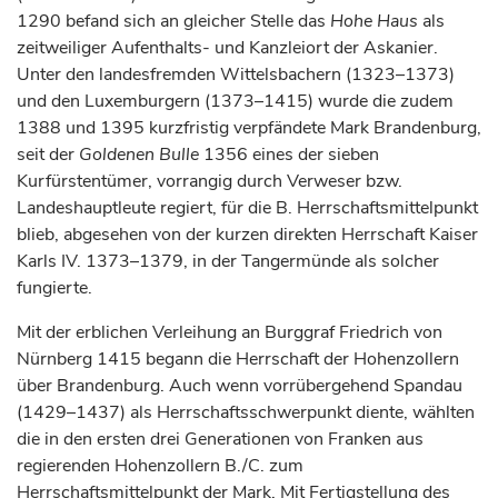
1290 befand sich an gleicher Stelle das
Hohe Haus
als
zeitweiliger Aufenthalts- und Kanzleiort der Askanier.
Unter den landesfremden Wittelsbachern (1323–1373)
und den Luxemburgern (1373–1415) wurde die zudem
1388 und 1395 kurzfristig verpfändete Mark Brandenburg,
seit der
Goldenen Bulle
1356 eines der sieben
Kurfürstentümer, vorrangig durch Verweser bzw.
Landeshauptleute regiert, für die B. Herrschaftsmittelpunkt
blieb, abgesehen von der kurzen direkten Herrschaft
Kaiser
Karls IV. 1373–1379, in der
Tangermünde
als solcher
fungierte.
Mit der erblichen Verleihung an
Burggraf
Friedrich von
Nürnberg 1415 begann die Herrschaft der Hohenzollern
über Brandenburg. Auch wenn vorrübergehend
Spandau
(1429–1437) als Herrschaftsschwerpunkt diente, wählten
die in den ersten drei Generationen von Franken aus
regierenden Hohenzollern B./C. zum
Herrschaftsmittelpunkt der Mark. Mit Fertigstellung des