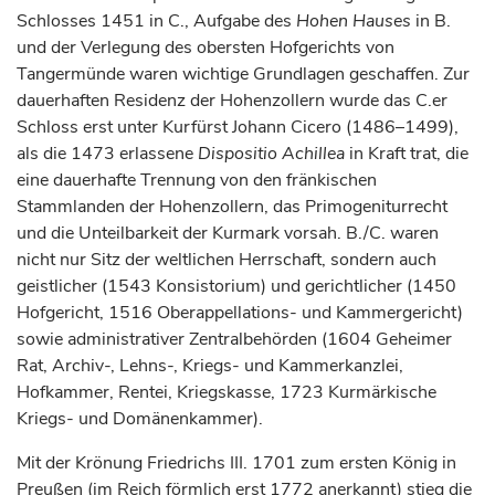
Schlosses 1451 in C., Aufgabe des
Hohen Hauses
in B.
und der Verlegung des obersten Hofgerichts von
Tangermünde
waren wichtige Grundlagen geschaffen. Zur
dauerhaften Residenz der Hohenzollern wurde das C.er
Schloss erst unter
Kurfürst
Johann Cicero (1486–1499),
als die 1473 erlassene
Dispositio Achillea
in Kraft trat, die
eine dauerhafte Trennung von den fränkischen
Stammlanden der Hohenzollern, das Primogeniturrecht
und die Unteilbarkeit der Kurmark vorsah. B./C. waren
nicht nur Sitz der weltlichen Herrschaft, sondern auch
geistlicher (1543 Konsistorium) und gerichtlicher (1450
Hofgericht, 1516 Oberappellations- und Kammergericht)
sowie administrativer Zentralbehörden (1604 Geheimer
Rat, Archiv-, Lehns-, Kriegs- und Kammerkanzlei,
Hofkammer, Rentei, Kriegskasse, 1723 Kurmärkische
Kriegs- und Domänenkammer).
Mit der Krönung Friedrichs III. 1701 zum ersten König in
Preußen (im Reich förmlich erst 1772 anerkannt) stieg die