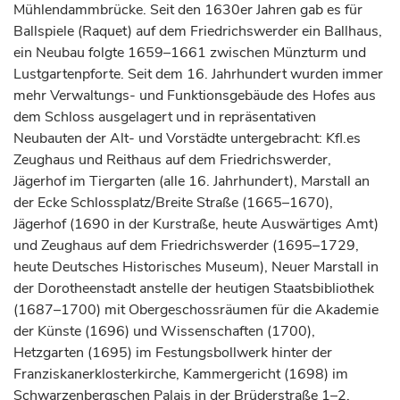
Mühlendammbrücke. Seit den 1630er Jahren gab es für
Ballspiele (Raquet) auf dem Friedrichswerder ein Ballhaus,
ein Neubau folgte 1659–1661 zwischen Münzturm und
Lustgartenpforte. Seit dem 16.
Jahrhundert
wurden immer
mehr Verwaltungs- und Funktionsgebäude des Hofes aus
dem Schloss ausgelagert und in repräsentativen
Neubauten der Alt- und Vorstädte untergebracht: Kfl.es
Zeughaus und Reithaus auf dem Friedrichswerder,
Jägerhof im Tiergarten (alle 16.
Jahrhundert
), Marstall an
der Ecke Schlossplatz/Breite Straße (1665–1670),
Jägerhof (1690 in der Kurstraße, heute Auswärtiges Amt)
und Zeughaus auf dem Friedrichswerder (1695–1729,
heute Deutsches Historisches Museum), Neuer Marstall in
der Dorotheenstadt anstelle der heutigen Staatsbibliothek
(1687–1700) mit Obergeschossräumen für die Akademie
der Künste (1696) und Wissenschaften (1700),
Hetzgarten (1695) im Festungsbollwerk hinter der
Franziskanerklosterkirche, Kammergericht (1698) im
Schwarzenbergschen Palais in der Brüderstraße 1–2.