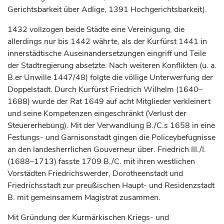
Gerichtsbarkeit über Adlige, 1391 Hochgerichtsbarkeit).
1432 vollzogen beide Städte eine Vereinigung, die
allerdings nur bis 1442 währte, als der
Kurfürst
1441 in
innerstädtische Auseinandersetzungen eingriff und Teile
der Stadtregierung absetzte. Nach weiteren Konflikten (u. a.
B.er Unwille 1447/48) folgte die völlige Unterwerfung der
Doppelstadt. Durch
Kurfürst
Friedrich Wilhelm (1640–
1688) wurde der Rat 1649 auf acht Mitglieder verkleinert
und seine Kompetenzen eingeschränkt (Verlust der
Steuererhebung). Mit der Verwandlung B./C.s 1658 in eine
Festungs- und Garnisonstadt gingen die Policeybefugnisse
an den landesherrlichen Gouverneur über. Friedrich III./I.
(1688–1713) fasste 1709 B./C. mit ihren westlichen
Vorstädten Friedrichswerder, Dorotheenstadt und
Friedrichsstadt zur preußischen Haupt- und Residenzstadt
B. mit gemeinsamem Magistrat zusammen.
Mit Gründung der Kurmärkischen Kriegs- und