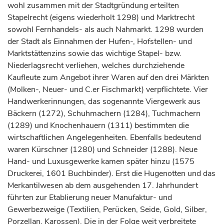
wohl zusammen mit der Stadtgründung erteilten
Stapelrecht (eigens wiederholt 1298) und Marktrecht
sowohl Fernhandels- als auch Nahmarkt. 1298 wurden
der Stadt als Einnahmen der Hufen-, Hofstellen- und
Marktstättenzins sowie das wichtige Stapel- bzw.
Niederlagsrecht verliehen, welches durchziehende
Kaufleute zum Angebot ihrer
Waren
auf den drei Märkten
(Molken-, Neuer- und C.er Fischmarkt) verpflichtete. Vier
Handwerkerinnungen, das sogenannte Viergewerk aus
Bäckern (1272), Schuhmachern (1284), Tuchmachern
(1289) und Knochenhauern (1311) bestimmten die
wirtschaftlichen Angelegenheiten. Ebenfalls bedeutend
waren Kürschner (1280) und Schneider (1288). Neue
Hand- und Luxusgewerke kamen später hinzu (1575
Druckerei, 1601 Buchbinder). Erst die Hugenotten und das
Merkantilwesen ab dem ausgehenden 17.
Jahrhundert
führten zur Etablierung neuer Manufaktur- und
Gewerbezweige (Textilien, Perücken, Seide, Gold, Silber,
Porzellan, Karossen). Die in der Folge weit verbreitete