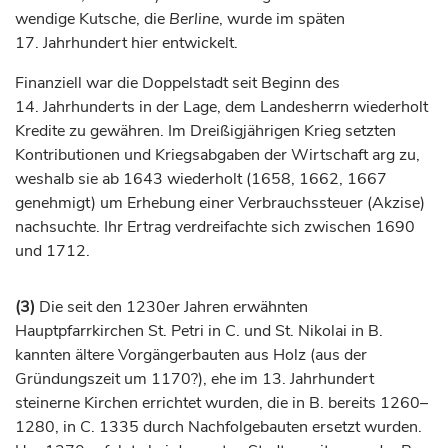
wendige Kutsche, die
Berline
, wurde im späten
17.
Jahrhundert
hier entwickelt.
Finanziell war die Doppelstadt seit Beginn des
14.
Jahrhunderts
in der Lage, dem Landesherrn wiederholt
Kredite zu gewähren. Im Dreißigjährigen Krieg setzten
Kontributionen und Kriegsabgaben der Wirtschaft arg zu,
weshalb sie ab 1643 wiederholt (1658, 1662, 1667
genehmigt) um Erhebung einer Verbrauchssteuer (Akzise)
nachsuchte. Ihr Ertrag verdreifachte sich zwischen 1690
und 1712.
(3)
Die seit den 1230er Jahren erwähnten
Hauptpfarrkirchen St. Petri in C. und St. Nikolai in B.
kannten ältere Vorgängerbauten aus Holz (aus der
Gründungszeit um 1170?), ehe im 13.
Jahrhundert
steinerne Kirchen errichtet wurden, die in B. bereits 1260–
1280, in C. 1335 durch Nachfolgebauten ersetzt wurden.