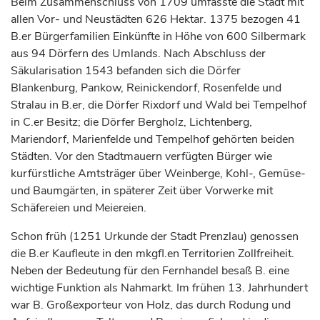
Beim Zusammenschluss von 1709 umfasste die Stadt mit
allen Vor- und Neustädten 626 Hektar. 1375 bezogen 41
B.er Bürgerfamilien Einkünfte in Höhe von 600 Silbermark
aus 94 Dörfern des Umlands. Nach Abschluss der
Säkularisation 1543 befanden sich die Dörfer
Blankenburg, Pankow, Reinickendorf, Rosenfelde und
Stralau in B.er, die Dörfer Rixdorf und Wald bei Tempelhof
in C.er Besitz; die Dörfer Bergholz, Lichtenberg,
Mariendorf, Marienfelde und Tempelhof gehörten beiden
Städten. Vor den Stadtmauern verfügten Bürger wie
kurfürstliche
Amtsträger über Weinberge, Kohl-, Gemüse-
und Baumgärten, in späterer Zeit über Vorwerke mit
Schäfereien und Meiereien.
Schon früh (1251 Urkunde der Stadt Prenzlau) genossen
die B.er Kaufleute in den mkgfl.en Territorien Zollfreiheit.
Neben der Bedeutung für den Fernhandel besaß B. eine
wichtige Funktion als Nahmarkt. Im frühen 13.
Jahrhundert
war B. Großexporteur von Holz, das durch Rodung und