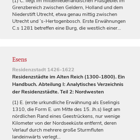
(1)
C. liegt im mittelniederländischen Flußgebiet im
Grenzbereich zwischen
Geldern
, Holland und dem
Niederstift
Utrecht
, etwa genau mittig zwischen
Utrecht
und ’s-Hertogenbosch. Erste Erwähnungen
C.s 1281 betreffen eine Burg, die westlich einer…
Esens
Residenzstadt
1426-1622
Residenzstädte im Alten Reich (1300-1800). Ein
Handbuch. Abteilung I: Analytisches Verzeichnis
der Residenzstädte. Teil 2: Nordwesten
(1)
E. (erste urkundliche Erwähnung als
Eselingis
1310, die Form E. um Mitte des 15. Jh.s) liegt am
nördlichen Rand eines Geestrückens, nur wenige
Kilometer von der Nordseeküste entfernt, deren
Verlauf durch mehrere große Sturmfluten
landeinwärts verlegt…