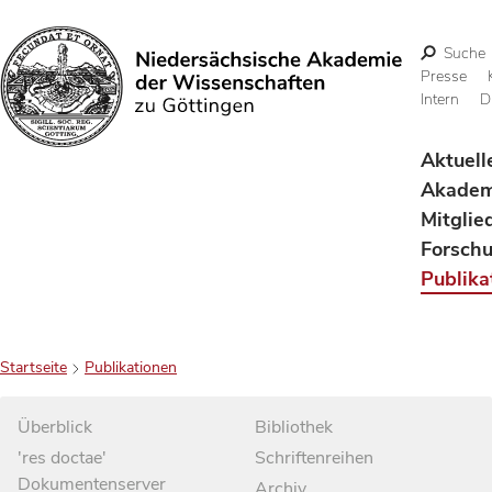
Suche
Presse
Intern
D
Suchen
Aktuell
Akadem
Mitglie
Forsch
Publika
Startseite
Publikationen
Überblick
Bibliothek
'res doctae'
Schriftenreihen
Dokumentenserver
Archiv