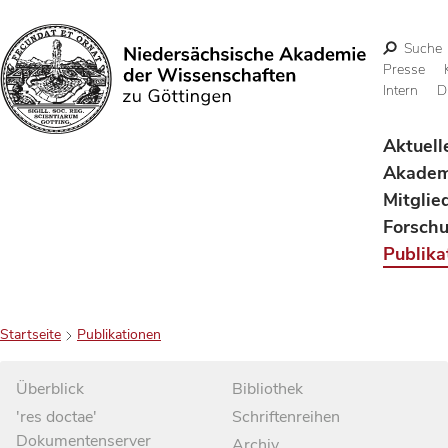
Suche
Presse
Intern
D
Suchen
Aktuell
Akadem
Mitglie
Forsch
Publika
Startseite
Publikationen
Überblick
Bibliothek
'res doctae'
Schriftenreihen
Dokumentenserver
Archiv