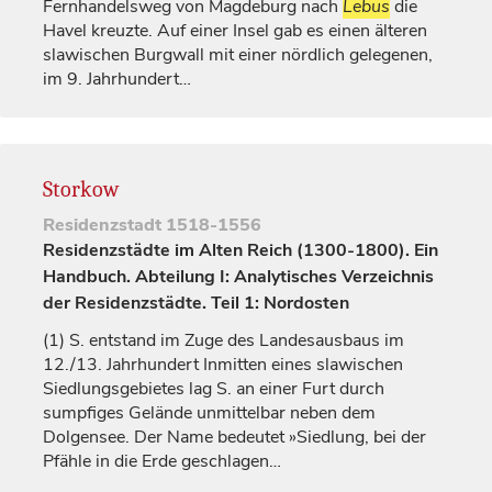
Fernhandelsweg von
Magdeburg
nach
Lebus
die
Havel kreuzte. Auf einer Insel gab es einen älteren
slawischen Burgwall mit einer nördlich gelegenen,
im 9.
Jahrhundert
…
Storkow
Residenzstadt
1518-1556
Residenzstädte im Alten Reich (1300-1800). Ein
Handbuch. Abteilung I: Analytisches Verzeichnis
der Residenzstädte. Teil 1: Nordosten
(1)
S. entstand im Zuge des Landesausbaus im
12./13.
Jahrhundert
Inmitten eines slawischen
Siedlungsgebietes lag S. an einer Furt durch
sumpfiges Gelände unmittelbar neben dem
Dolgensee. Der Name bedeutet »Siedlung, bei der
Pfähle in die Erde geschlagen…