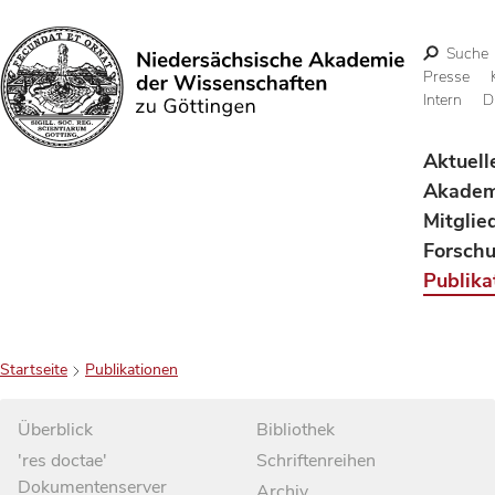
Suche
Presse
Intern
D
Suchen
Aktuell
Akadem
Mitglie
Forsch
Publika
Startseite
Publikationen
Überblick
Bibliothek
'res doctae'
Schriftenreihen
Dokumentenserver
Archiv