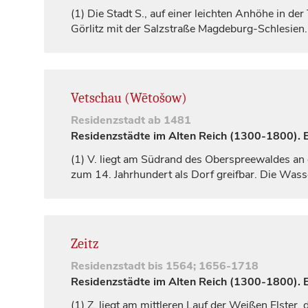
(1)
Die Stadt S., auf einer leichten Anhöhe in de
Görlitz mit der Salzstraße Magdeburg-Schlesie
Vetschau (Wētošow)
Residenzstadt
ab 1481
Residenzstädte im Alten Reich (1300-1800). Ei
(1)
V. liegt am Südrand des Oberspreewaldes an 
zum 14.
Jahrhundert
als Dorf greifbar. Die Was
Zeitz
Residenzstadt
bis 1564; 1656-1718
Residenzstädte im Alten Reich (1300-1800). Ei
(1)
Z. liegt am mittleren Lauf der Weißen Elster, 