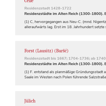
Celle
Residenzstadt
1428-1722
Residenzstädte im Alten Reich (1300-1800). Ei
(1)
C, hervorgegangen aus Neu-C. (mnd.
Nigentz
alleraufwärts lag. Erst im 18.
Jahrhundert
setzte 
Forst (Lausitz) (Baršć)
Residenzstadt
bis 1667; 1704-1736; ab 1740
Residenzstädte im Alten Reich (1300-1800). Ei
(1)
F. entstand als planmäßige Gründungsstadt a
Saale im Westen nach Polen führende Salzstraße
Jülich