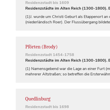
Residenzstadt
bis 1609
Residenzstädte im Alten Reich (1300-1800). Ei
(1)
J. wurde um Christi Geburt als Etappenort an
(niederländisch Roer). Der Flussübergang bildet
Pförten (Brody)
Residenzstadt
1454-1758
Residenzstädte im Alten Reich (1300-1800). Ei
(1)
Namensgebend war die Lage an einer Furt (mi
mehrerer Altstraßen; so betreffen die Ersterwä
Quedlinburg
Residenzstadt
bis 1698