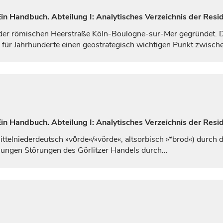
n Handbuch. Abteilung I: Analytisches Verzeichnis der Resi
 der römischen Heerstraße Köln-Boulogne-sur-Mer gegründet. Di
e für Jahrhunderte einen geostrategisch wichtigen Punkt zwisc
n Handbuch. Abteilung I: Analytisches Verzeichnis der Resid
ttelniederdeutsch »vōrde«/»vörde«, altsorbisch »*brod«) durch
hnungen Störungen des Görlitzer Handels durch…