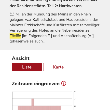
Handbuch. Abteilung I: Analytisches Verzeichnis
der Residenzstädte. Teil 2: Nordwesten
(1)
M., an der Mündung des Mains in den Rhein
gelegen, war Kathedralstadt und Hauptresidenz der
Mainzer
Erzbischöfe
und
Kurfürsten
mit zeitweiliger
Verlagerung des Hofes an die Nebenresidenzen
Eltville
[im Folgenden E.] und
Aschaffenburg
[A.]
(phasenweise auch…
Ansicht
Liste
Karte
Zeitraum eingrenzen
ⓘ
4
3
2