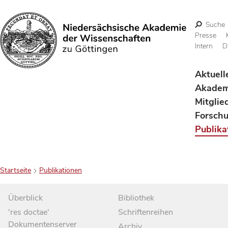
Suche
Presse
Intern
D
Suchen
Aktuell
Akadem
Mitglie
Forsch
Publika
Startseite
Publikationen
Überblick
Bibliothek
'res doctae'
Schriftenreihen
Dokumentenserver
Archiv