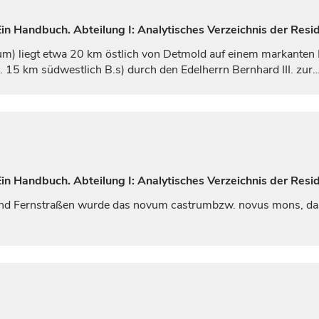
n Handbuch. Abteilung I: Analytisches Verzeichnis der Resi
rum
) liegt etwa 20 km östlich von
Detmold
auf einem markanten 
a. 15 km südwestlich B.s) durch den Edelherrn Bernhard III. zur
n Handbuch. Abteilung I: Analytisches Verzeichnis der Resi
und Fernstraßen wurde das
novum castrum
bzw.
novus mons
, d