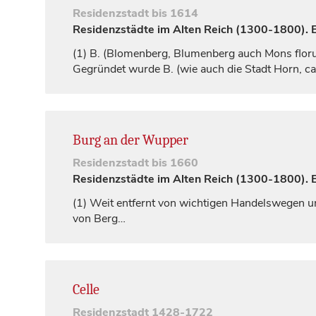
Residenzstadt
bis 1614
Residenzstädte im Alten Reich (1300-1800). Ei
(1)
B. (
Blomenberg, Blumenberg
auch
Mons flo
Gegründet wurde B. (wie auch die Stadt
Horn
, c
Burg an der Wupper
Residenzstadt
bis 1660
Residenzstädte im Alten Reich (1300-1800). Ei
(1)
Weit entfernt von wichtigen Handelswegen 
von Berg…
Celle
Residenzstadt
1428-1722