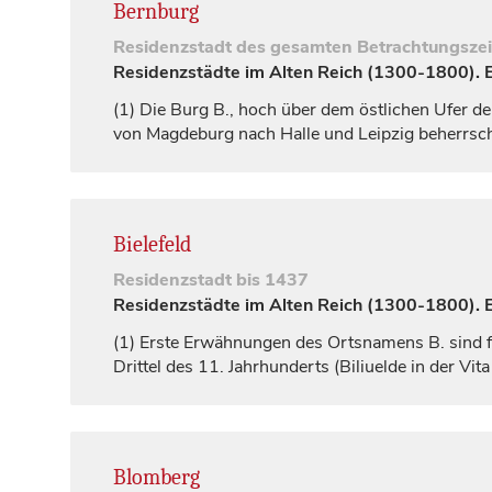
Bernburg
Residenzstadt
des gesamten Betrachtungsze
Residenzstädte im Alten Reich (1300-1800). Ei
(1)
Die Burg B., hoch über dem östlichen Ufer de
von
Magdeburg
nach
Halle
und
Leipzig
beherrsch
Bielefeld
Residenzstadt
bis 1437
Residenzstädte im Alten Reich (1300-1800). Ei
(1)
Erste Erwähnungen des Ortsnamens B. sind fü
Drittel des 11.
Jahrhunderts
(
Biliuelde
in der Vit
Blomberg