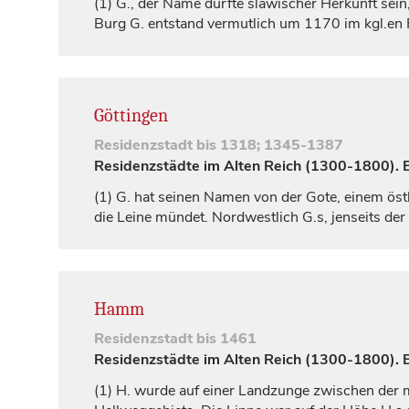
(1)
G., der Name dürfte slawischer Herkunft sein
Burg G. entstand vermutlich um 1170 im kgl.en 
Göttingen
Residenzstadt
bis 1318; 1345-1387
Residenzstädte im Alten Reich (1300-1800). Ei
(1)
G. hat seinen Namen von der Gote, einem öst
die Leine mündet. Nordwestlich G.s, jenseits der
Hamm
Residenzstadt
bis 1461
Residenzstädte im Alten Reich (1300-1800). Ei
(1)
H. wurde auf einer Landzunge zwischen der m