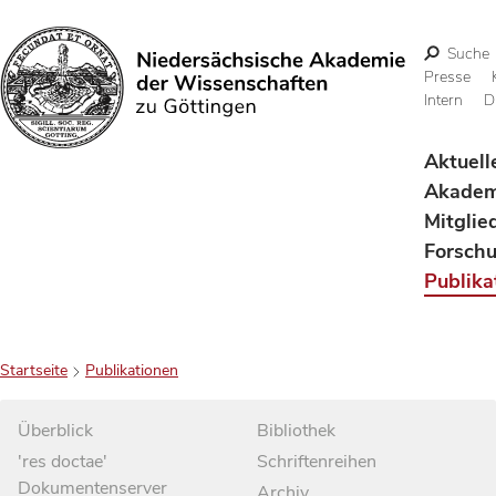
Suche
Presse
Intern
D
Suchen
Aktuell
Akadem
Mitglie
Forsch
Publika
Startseite
Publikationen
Überblick
Bibliothek
'res doctae'
Schriftenreihen
Dokumentenserver
Archiv