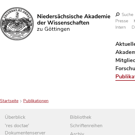
Suche
Presse
Intern
D
Suchen
Aktuell
Akadem
Mitglie
Forsch
Publika
Startseite
Publikationen
Überblick
Bibliothek
'res doctae'
Schriftenreihen
Dokumentenserver
Archiv