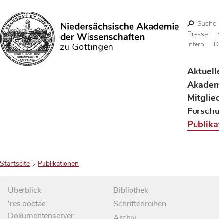
Suche
Presse
Intern
D
Suchen
Aktuell
Akadem
Mitglie
Forsch
Publika
Startseite
Publikationen
Überblick
Bibliothek
'res doctae'
Schriftenreihen
Dokumentenserver
Archiv