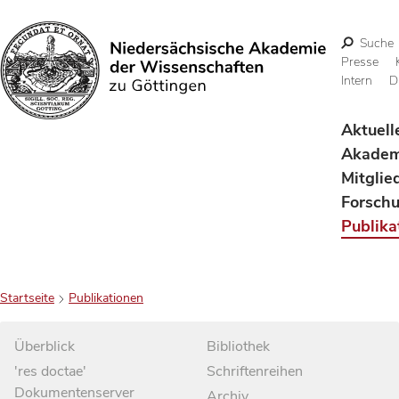
Suche
Presse
Intern
D
Suchen
Aktuell
Akadem
Mitglie
Forsch
Publika
Startseite
Publikationen
Überblick
Bibliothek
'res doctae'
Schriftenreihen
Dokumentenserver
Archiv