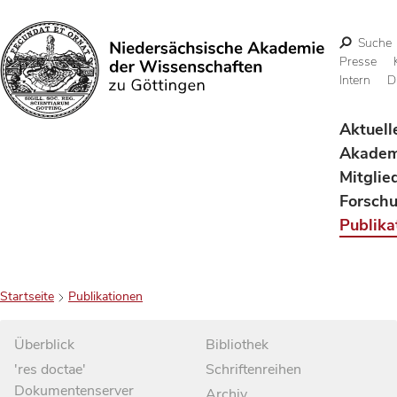
Suche
Presse
Intern
D
Suchen
Aktuell
Akadem
Mitglie
Forsch
Publika
Startseite
Publikationen
Überblick
Bibliothek
'res doctae'
Schriftenreihen
Dokumentenserver
Archiv