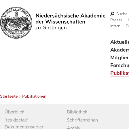
Suche
Presse
Intern
D
Suchen
Aktuell
Akadem
Mitglie
Forsch
Publika
Startseite
Publikationen
Überblick
Bibliothek
'res doctae'
Schriftenreihen
Dokumentenserver
Archiv