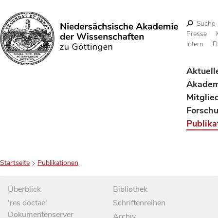
Suche
Presse
Intern
D
Suchen
Aktuell
Akadem
Mitglie
Forsch
Publika
Startseite
Publikationen
Überblick
Bibliothek
'res doctae'
Schriftenreihen
Dokumentenserver
Archiv