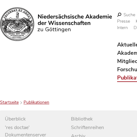
Suche
Presse
Intern
D
Suchen
Aktuell
Akadem
Mitglie
Forsch
Publika
Startseite
Publikationen
Überblick
Bibliothek
'res doctae'
Schriftenreihen
Dokumentenserver
Archiv