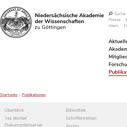
Suche
Presse
Intern
D
Suchen
Aktuell
Akadem
Mitglie
Forsch
Publika
Startseite
Publikationen
Überblick
Bibliothek
'res doctae'
Schriftenreihen
Dokumentenserver
Archiv