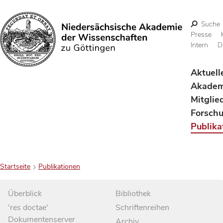
Suche
Presse
Intern
D
Suchen
Aktuell
Akadem
Mitglie
Forsch
Publika
Startseite
Publikationen
Überblick
Bibliothek
'res doctae'
Schriftenreihen
Dokumentenserver
Archiv