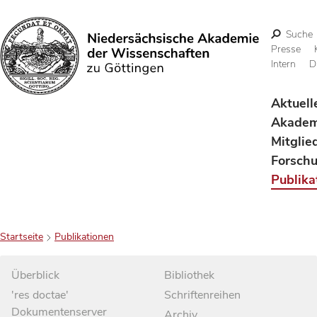
Suche
Presse
Intern
D
Suchen
Aktuell
Akadem
Mitglie
Forsch
Publika
Startseite
Publikationen
Überblick
Bibliothek
'res doctae'
Schriftenreihen
Dokumentenserver
Archiv