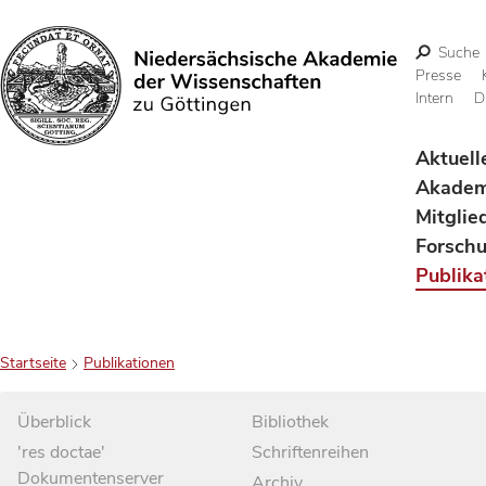
Suche
Presse
Intern
D
Suchen
Aktuell
Akadem
Mitglie
Forsch
Publika
Startseite
Publikationen
Überblick
Bibliothek
'res doctae'
Schriftenreihen
Dokumentenserver
Archiv